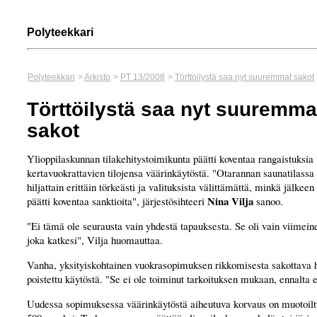
Polyteekkari
Polyteekkari
>
Arkisto
>
PT 13/2008
>
Törttöilystä saa nyt suuremmat sakot
Törttöilystä saa nyt suuremma
sakot
Ylioppilaskunnan tilakehitystoimikunta päätti koventaa rangaistuksia
kertavuokrattavien tilojensa väärinkäytöstä. "Otarannan saunatilassa 
hiljattain erittäin törkeästi ja valituksista välittämättä, minkä jälkeen
Nina Vilja
päätti koventaa sanktioita", järjestösihteeri
sanoo.
"Ei tämä ole seurausta vain yhdestä tapauksesta. Se oli vain viimeine
joka katkesi", Vilja huomauttaa.
Vanha, yksityiskohtainen vuokrasopimuksen rikkomisesta sakottava h
poistettu käytöstä. "Se ei ole toiminut tarkoituksen mukaan, ennalta 
Uudessa sopimuksessa väärinkäytöstä aiheutuva korvaus on muotoiltu