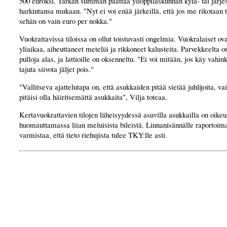
500 euroksi. Tarkan summan päättää ylioppilaskunnan kylä- tai järjes
harkintansa mukaan. "Nyt ei voi enää järkeillä, että jos me rikotaan 
sehän on vain euro per nokka."
Vuokrattavissa tiloissa on ollut toistuvasti ongelmia. Vuokralaiset ovat
yliaikaa, aiheuttaneet meteliä ja rikkoneet kalusteita. Parvekkeelta on
pulloja alas, ja lattioille on oksenneltu. "Ei voi mitään, jos käy vahin
tajuta siivota jäljet pois."
"Vallitseva ajattelutapa on, että asukkaiden pitää sietää juhlijoita, va
pitäisi olla häiritsemättä asukkaita", Vilja toteaa.
Kertavuokrattavien tilojen läheisyydessä asuvilla asukkailla on oike
huomauttamassa liian meluisista bileistä. Linnanisännälle raportoima
varmistaa, että tieto riehujista tulee TKY:lle asti.