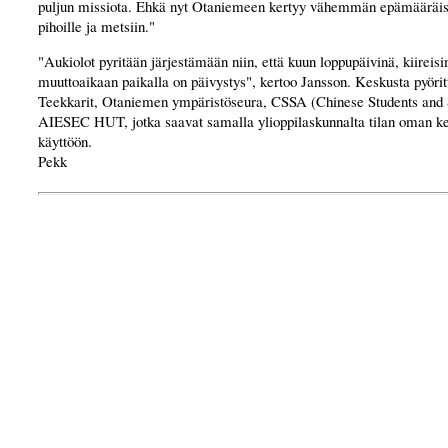
puljun missiota. Ehkä nyt Otaniemeen kertyy vähemmän epämääräis
pihoille ja metsiin."
"Aukiolot pyritään järjestämään niin, että kuun loppupäivinä, kiirei
muuttoaikaan paikalla on päivystys", kertoo Jansson. Keskusta pyörit
Teekkarit, Otaniemen ympäristöseura, CSSA (Chinese Students and 
AIESEC HUT, jotka saavat samalla ylioppilaskunnalta tilan oman k
käyttöön.
Pekk