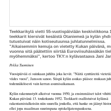
Teekkarikylä vietti 55-vuotispäiviään keskiviikkona 
teekkarit kiersivät kesäistä Otaniemeä ja kylän yhdis
tutustuivat näin kotiseutuunsa juhlatunnelmissa.
"Aikaisemmin kemuja on vietetty Kukan päivänä, m
vuonna sitä päätettiin siirtää Euroviisuhässäkän tie
myöhemmäksi", kertoo TKY:n kylävastaava Jani Ja
Pekka Tuominen
Vuosipäivää ei suinkaan juhlita joka kevät. "Näitä synttäreitä vietetä
viides vuosi", Jansson sanoo. Siispä kylän asukas pääsee mukaan j
todennäköisesti vain kerran asumisaikanaan.
Kylän rakennustyöt alkoivat vuonna 1950, ja ensimmäiset talot vihitti
Kukan päivänä 13. toukokuuta 1952. Teekkarit osallistuivat kylänsä
rakentamistalkoisiin niin suurella joukolla, että hanke on jäänyt his
ellei jopa maailman suurimpana opiskelijatempauksena.