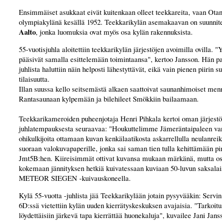
Ensimmäiset asukkaat eivät kuitenkaan olleet teekkareita, vaan Ota
olympiakylänä kesällä 1952. Teekkarikylän asemakaavan on suunnit
Aalto
, jonka luomuksia ovat myös osa kylän rakennuksista.
55-vuotisjuhla aloitettiin teekkarikylän järjestöjen avoimilla ovilla. "
pääsivät samalla esittelemään toimintaansa", kertoo Jansson. Hän pai
juhlista haluttiin näin helposti lähestyttävät, eikä vain pienen piirin su
tilaisuutta.
Illan suussa kello seitsemästä alkaen saattoivat saunanhimoiset me
Rantasaunaan kylpemään ja bilehileet Smökkiin bailaamaan.
Teekkarikameroiden puheenjotaja Henri Pihkala kertoi oman järjest
juhlatempauksesta seuraavaa: "Houkuttelimme Jämeräntaipaleen va
ohikulkijoita ottamaan kuvan kenkälaatikosta askarrellulla neulanre
suoraan valokuvapaperille, jonka sai saman tien tulla kehittämään 
Jmt5B:hen. Kiireisimmät ottivat kuvansa mukaan märkänä, mutta os
kokemaan jännityksen hetkiä kuivatessaan kuviaan 50-luvun saksalai
METEOR SIEGEN -kuivauskoneella.
Kylä 55-vuotta -juhlista jää Teekkarikylään jotain pysyvääkin: Servin
6D:ssä vietettiin kylän uuden kierrätyskeskuksen avajaisia. "Tarkoitus
löydettäisiin järkevä tapa kierrättää huonekaluja", kuvailee Jani Jan