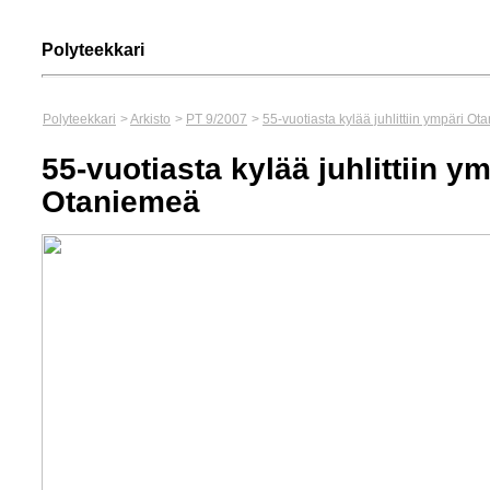
Polyteekkari
Polyteekkari
>
Arkisto
>
PT 9/2007
>
55-vuotiasta kylää juhlittiin ympäri O
55-vuotiasta kylää juhlittiin y
Otaniemeä