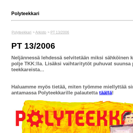
Polyteekkari
Polyteekkari
>
Arkisto
>
PT 13/2006
PT 13/2006
Neljännessä lehdessä selvitetään miksi sähköinen k
polje TKK:lla. Lisäksi vaihtaritytöt puhuvat suunsa
teekkareista...
Haluamme myös tietää, miten työmme miellyttää si
antamassa Polyteekkarille palautetta
täällä
!