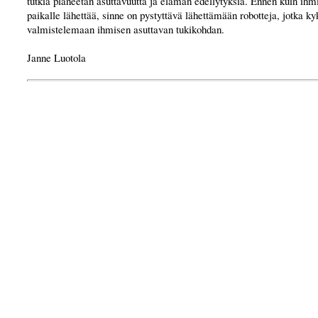
tutkia planeetan asuttavuutta ja elämän edellytyksiä. Ennen kuin ihm
paikalle lähettää, sinne on pystyttävä lähettämään robotteja, jotka k
valmistelemaan ihmisen asuttavan tukikohdan.
Janne Luotola