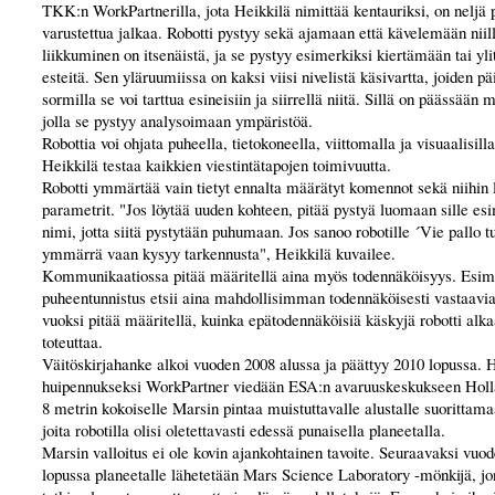
TKK:n WorkPartnerilla, jota Heikkilä nimittää kentauriksi, on neljä p
varustettua jalkaa. Robotti pystyy sekä ajamaan että kävelemään niil
liikkuminen on itsenäistä, ja se pystyy esimerkiksi kiertämään tai yl
esteitä. Sen yläruumiissa on kaksi viisi nivelistä käsivartta, joiden pä
sormilla se voi tarttua esineisiin ja siirrellä niitä. Sillä on päässään
jolla se pystyy analysoimaan ympäristöä.
Robottia voi ohjata puheella, tietokoneella, viittomalla ja visuaalisill
Heikkilä testaa kaikkien viestintätapojen toimivuutta.
Robotti ymmärtää vain tietyt ennalta määrätyt komennot sekä niihin l
parametrit. "Jos löytää uuden kohteen, pitää pystyä luomaan sille esi
nimi, jotta siitä pystytään puhumaan. Jos sanoo robotille ´Vie pallo t
ymmärrä vaan kysyy tarkennusta", Heikkilä kuvailee.
Kommunikaatiossa pitää määritellä aina myös todennäköisyys. Esim
puheentunnistus etsii aina mahdollisimman todennäköisesti vastaavi
vuoksi pitää määritellä, kuinka epätodennäköisiä käskyjä robotti alka
toteuttaa.
Väitöskirjahanke alkoi vuoden 2008 alussa ja päättyy 2010 lopussa.
huipennukseksi WorkPartner viedään ESA:n avaruuskeskukseen Holla
8 metrin kokoiselle Marsin pintaa muistuttavalle alustalle suorittama
joita robotilla olisi oletettavasti edessä punaisella planeetalla.
Marsin valloitus ei ole kovin ajankohtainen tavoite. Seuraavaksi vuo
lopussa planeetalle lähetetään Mars Science Laboratory -mönkijä, j