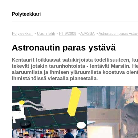
Polyteekkari
Polyteekkari
>
Uusin lehti
>
PT 9/2009
>
AJASSA
>
Astronautin paras ystä
Astronautin paras ystävä
Kentaurit loikkaavat satukirjoista todellisuuteen, k
tekevät jotakin tarunhohtoista - lentävät Marsiin. 
alaruumiista ja ihmisen yläruumiista koostuva olen
ihmistä töissä vieraalla planeetalla.