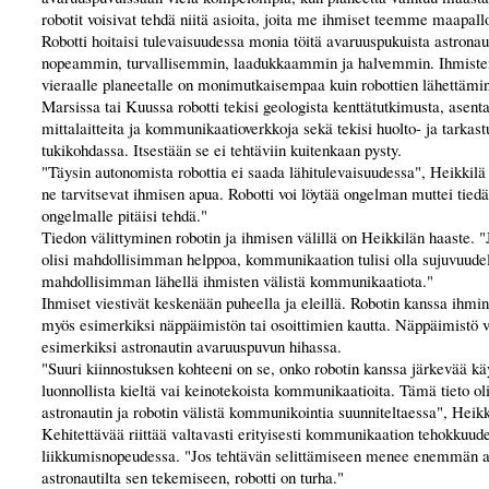
robotit voisivat tehdä niitä asioita, joita me ihmiset teemme maapallo
Robotti hoitaisi tulevaisuudessa monia töitä avaruuspukuista astronau
nopeammin, turvallisemmin, laadukkaammin ja halvemmin. Ihmiste
vieraalle planeetalle on monimutkaisempaa kuin robottien lähettämi
Marsissa tai Kuussa robotti tekisi geologista kenttätutkimusta, asentai
mittalaitteita ja kommunikaatioverkkoja sekä tekisi huolto- ja tarkast
tukikohdassa. Itsestään se ei tehtäviin kuitenkaan pysty.
"Täysin autonomista robottia ei saada lähitulevaisuudessa", Heikkilä
ne tarvitsevat ihmisen apua. Robotti voi löytää ongelman muttei tiedä
ongelmalle pitäisi tehdä."
Tiedon välittyminen robotin ja ihmisen välillä on Heikkilän haaste. "J
olisi mahdollisimman helppoa, kommunikaation tulisi olla sujuvuude
mahdollisimman lähellä ihmisten välistä kommunikaatiota."
Ihmiset viestivät keskenään puheella ja eleillä. Robotin kanssa ihmin
myös esimerkiksi näppäimistön tai osoittimien kautta. Näppäimistö vo
esimerkiksi astronautin avaruuspuvun hihassa.
"Suuri kiinnostuksen kohteeni on se, onko robotin kanssa järkevää kä
luonnollista kieltä vai keinotekoista kommunikaatioita. Tämä tieto ol
astronautin ja robotin välistä kommunikointia suunniteltaessa", Heikk
Kehitettävää riittää valtavasti erityisesti kommunikaation tehokkuude
liikkumisnopeudessa. "Jos tehtävän selittämiseen menee enemmän a
astronautilta sen tekemiseen, robotti on turha."