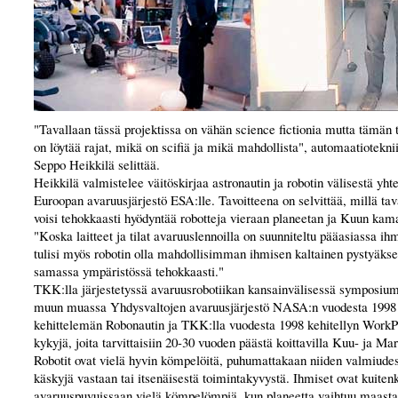
"Tavallaan tässä projektissa on vähän science fictionia mutta tämän 
on löytää rajat, mikä on scifiä ja mikä mahdollista", automaatioteknii
Seppo Heikkilä selittää.
Heikkilä valmistelee väitöskirjaa astronautin ja robotin välisestä yhte
Euroopan avaruusjärjestö ESA:lle. Tavoitteena on selvittää, millä ta
voisi tehokkaasti hyödyntää robotteja vieraan planeetan ja Kuun kama
"Koska laitteet ja tilat avaruuslennoilla on suunniteltu pääasiassa ihm
tulisi myös robotin olla mahdollisimman ihmisen kaltainen pystyäk
samassa ympäristössä tehokkaasti."
TKK:lla järjestetyssä avaruusrobotiikan kansainvälisessä symposiumi
muun muassa Yhdysvaltojen avaruusjärjestö NASA:n vuodesta 1998
kehittelemän Robonautin ja TKK:lla vuodesta 1998 kehitellyn WorkP
kykyjä, joita tarvittaisiin 20-30 vuoden päästä koittavilla Kuu- ja Mar
Robotit ovat vielä hyvin kömpelöitä, puhumattakaan niiden valmiudes
käskyjä vastaan tai itsenäisestä toimintakyvystä. Ihmiset ovat kuiten
avaruuspuvuissaan vielä kömpelömpiä, kun planeetta vaihtuu maasta