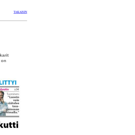
TAKAISIN
karit
 on