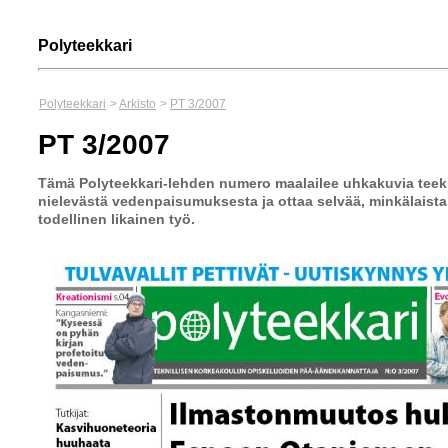
Polyteekkari
Polyteekkari
>
Arkisto
>
PT 3/2007
PT 3/2007
Tämä Polyteekkari-lehden numero maalailee uhkakuvia teek
nielevästä vedenpaisumuksesta ja ottaa selvää, minkälaista
todellinen likainen työ.