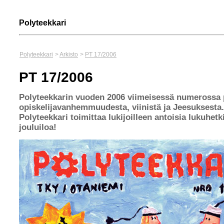
Polyteekkari
Polyteekkari
>
Arkisto
>
PT 17/2006
PT 17/2006
Polyteekkarin vuoden 2006 viimeisessä numerossa
opiskelijavanhemmuudesta, viinistä ja Jeesuksesta.
Polyteekkari toimittaa lukijoilleen antoisia lukuhetki
jouluiloa!