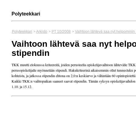
Polyteekkari
Polyteekkari
>
Arkisto
>
PT 10/2008
>
Vaihtoon lähtevä saa nyt helpommin 
Vaihtoon lähtevä saa nyt hel
stipendin
TKK muutti elokuussa kriteereitä, joiden perusteella opiskelijavaihtoon lähtevälle TKK
perusopiskelijalle myönnetään stipendi. Hakukriteerinä aikaisemmin ollut tunnusluku 
kohteista, ja jatkossa stipendin ehtona on 2,0:n keskiarvo ja vähintään 60 opintopistett
Kaikki TKK:n vaihtopaikan saaneet saavat stipendin. Tämän syksyn opiskelijavaihdon 
1.10. ja 15.12.