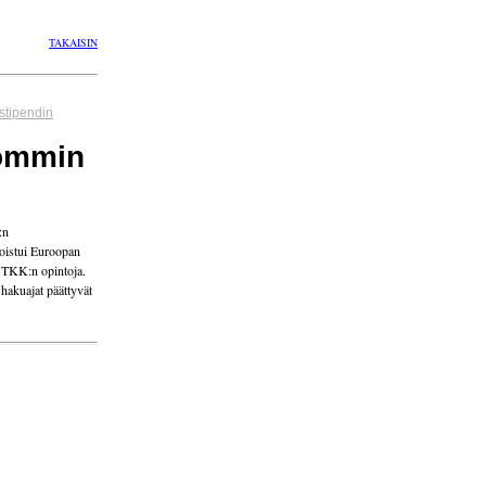
TAKAISIN
stipendin
pommin
:n
poistui Euroopan
ä TKK:n opintoja.
hakuajat päättyvät