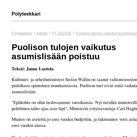
Polyteekkari
Polyteekkari
>
Arkisto
>
PT 10/2008
>
Puolison tulojen vaikutus asumislisä
Puolison tulojen vaikutus
asumislisään poistuu
Teksti: Janne Luotola
Kulttuuri- ja urheiluministeri Stefan Wallin on saanut valtioneuvoston
päätöksen opintotuen muuttamisesta. Puolison tuet eivät enää vaikuta
asumislisään.
"Epäkohta on ollut tiedossamme vuosikausia. Nyt meidän ministeri
poliittinen tahto ajaa asia läpi", Ministerin erityisavustaja Carl Hagl
Muutos on asetettu jo ensi vuoden budjettiin, ja lakimuutos voisi ast
ensi vuoden alussa.