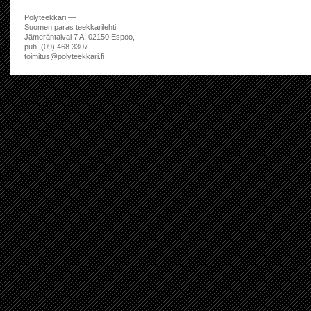
Polyteekkari —
Suomen paras teekkarilehti
Jämeräntaival 7 A, 02150 Espoo,
puh. (09) 468 3307
toimitus@polyteekkari.fi