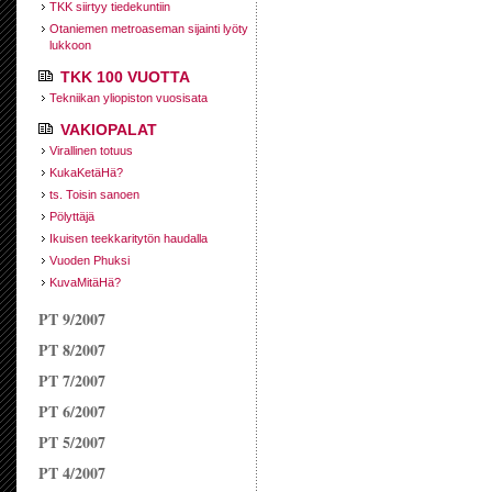
TKK siirtyy tiede­kuntiin
Otaniemen metroaseman sijainti lyöty
lukkoon
TKK 100 VUOTTA
Tekniikan yliopiston vuosisata
VAKIOPALAT
Virallinen totuus
KukaKetäHä?
ts. Toisin sanoen
Pölyttäjä
Ikuisen teekkari­tytön haudalla
Vuoden Phuksi
KuvaMitäHä?
PT 9/2007
PT 8/2007
PT 7/2007
PT 6/2007
PT 5/2007
PT 4/2007