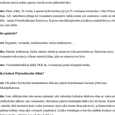
nellisina tiensä nettiin paperia vieroksuvien pällisteltäväksi.
lmo:
Elmo Allén, 26 vuotta. Lupasin kyllä itselleni pysyä 25-vuotiaana toistaiseksi. Olen Polyt
ittaja, AD, taiteellinen johtaja tai visuaalinen journalisti, taikka jotain sen suuntaista. Laulu on r
hde - laulan Polyteknikkojen Kuorossa, Espoon musiikkiopistolla ja kaikissa mahdollisissa sit
nne vain ehdin.
tä opiskelet?
eri:
Englantia, viestintää, markkinointia, elokuvatutkimusta…
fia:
Elämää, kulttuureja, kieliä, taiteita, tieteitä ja muuta kevyttä pureskeltavaa. Harrastan myös
formaatioverkostoja ja Athene-nimistä kiltaa, joka on minusta tosi kiva.
lmo:
Viestintätekniikkaa täällä TKK:lla, sivuaineena jotain hömppää tutalta.
ksi halusit Polyteekkariin töihin?
eri:
Oli pakko hyödyntää ainutlaatuinen tilaisuus päästä kirjoittamaan Suomen johtavaan
ekkarijulkaisuun.
fia:
Sain sähköpostiini niin monta spämmiä, että vakuutuin kohtalon tahdosta ottaa ne vakavast
setutkiskelun jälkeen sain varmuuden, että haluan päästä toimittajakisälliksi hyviin käsiin. Kirjo
 minulle yhtä luontaista kuin veden juominen (juon aika monta litraa päivässä), ja kiinnostukse
ailmaa kohtaa virtaa aika vuolaasti ympäriinsä. Lisäksi toimittajan ei tarvitse päättää itselleen sp
tkimusaluetta, sillä hän voi sukeltaa kaikkeen.