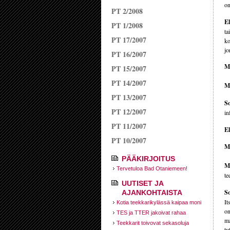
on
PT 2/2008
E
PT 1/2008
ta
PT 17/2007
ko
jo
PT 16/2007
Mi
PT 15/2007
PT 14/2007
M
PT 13/2007
So
PT 12/2007
in
PT 11/2007
E
PT 10/2007
Mi
PÄÄKIRJOITUS
M
Tervetuloa Bad Otaniemeen!
te
UUTISET JA
So
AJANKOHTAISTA
It
Kotia teekkarikylässä kaipaa moni
on
TES ja TTER jakoivat rahaa
ma
Teekkarit toivovat sekasoluja
tu