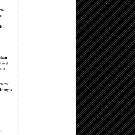
ötä.
a.
isi.
idaan
t ovat
a on
Selkeys
Ehkä myös
an