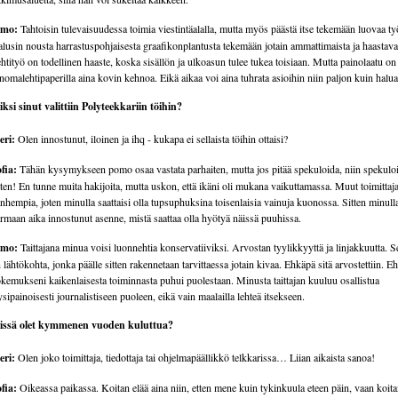
lmo:
Tahtoisin tulevaisuudessa toimia viestintäalalla, mutta myös päästä itse tekemään luovaa ty
lusin nousta harrastuspohjaisesta graafikonplantusta tekemään jotain ammattimaista ja haastava
htityö on todellinen haaste, koska sisällön ja ulkoasun tulee tukea toisiaan. Mutta painolaatu on
nomalehtipaperilla aina kovin kehnoa. Eikä aikaa voi aina tuhrata asioihin niin paljon kuin halua
ksi sinut valittiin Polyteekkariin töihin?
eri:
Olen innostunut, iloinen ja ihq - kukapa ei sellaista töihin ottaisi?
fia:
Tähän kysymykseen pomo osaa vastata parhaiten, mutta jos pitää spekuloida, niin spekulo
tten! En tunne muita hakijoita, mutta uskon, että ikäni oli mukana vaikuttamassa. Muut toimittaja
nhempia, joten minulla saattaisi olla tupsuphuksina toisenlaisia vainuja kuonossa. Sitten minull
rmaan aika innostunut asenne, mistä saattaa olla hyötyä näissä puuhissa.
lmo:
Taittajana minua voisi luonnehtia konservatiiviksi. Arvostan tyylikkyyttä ja linjakkuutta. 
 lähtökohta, jonka päälle sitten rakennetaan tarvittaessa jotain kivaa. Ehkäpä sitä arvostettiin. 
kemukseni kaikenlaisesta toiminnasta puhui puolestaan. Minusta taittajan kuuluu osallistua
ysipainoisesti journalistiseen puoleen, eikä vain maalailla lehteä itsekseen.
issä olet kymmenen vuoden kuluttua?
eri:
Olen joko toimittaja, tiedottaja tai ohjelmapäällikkö telkkarissa… Liian aikaista sanoa!
fia:
Oikeassa paikassa. Koitan elää aina niin, etten mene kuin tykinkuula eteen päin, vaan koit