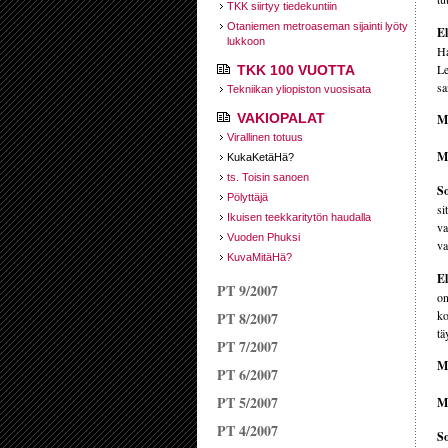
TKK siirtyy tiede­kuntiin
Otaniemen metroaseman sijainti lyöty
E
lukkoon
Ha
Le
TKK 100 VUOTTA
sa
Tekniikan yliopiston vuosisata
VAKIOPALAT
Mi
Virallinen totuus
M
KukaKetäHä?
ts. Toisin sanoen
So
Pölyttäjä
si
Ikuisen teekkari­tytön haudalla
va
Vuoden Phuksi
va
KuvaMitäHä?
E
PT 9/2007
on
ko
PT 8/2007
tä
PT 7/2007
M
PT 6/2007
PT 5/2007
M
PT 4/2007
So