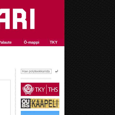
alaute
Ö-mappi
TKY