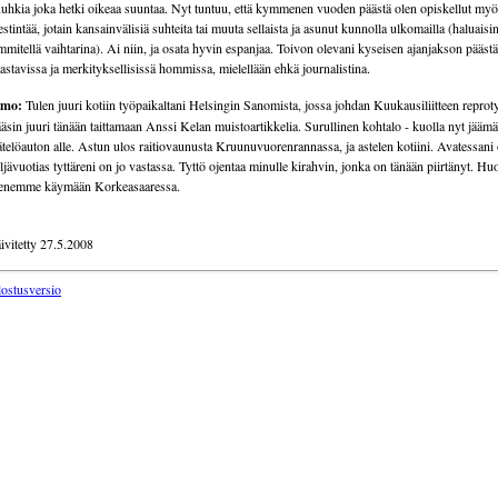
uhkia joka hetki oikeaa suuntaa. Nyt tuntuu, että kymmenen vuoden päästä olen opiskellut my
estintää, jotain kansainvälisiä suhteita tai muuta sellaista ja asunut kunnolla ulkomailla (haluaisi
mmitellä vaihtarina). Ai niin, ja osata hyvin espanjaa. Toivon olevani kyseisen ajanjakson päästä
astavissa ja merkityksellisissä hommissa, mielellään ehkä journalistina.
lmo:
Tulen juuri kotiin työpaikaltani Helsingin Sanomista, jossa johdan Kuukausiliitteen reprot
äsin juuri tänään taittamaan Anssi Kelan muistoartikkelia. Surullinen kohtalo - kuolla nyt jäämä
ätelöauton alle. Astun ulos raitiovaunusta Kruunuvuorenrannassa, ja astelen kotiini. Avatessani
ljävuotias tyttäreni on jo vastassa. Tyttö ojentaa minulle kirahvin, jonka on tänään piirtänyt. 
enemme käymään Korkeasaaressa.
ivitetty 27.5.2008
lostusversio