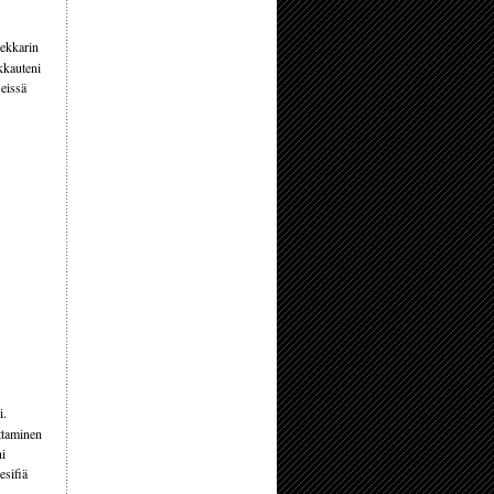
eekkarin
akkauteni
seissä
i.
ittaminen
ni
esifiä