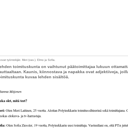
ovat työntekijät. Meri (vas.), Elmo ja Sofia.
ehden toimituskunta on vaihtunut päätoimittajaa lukuun ottamatt
auttaaltaan. Kaunis, kiinnostava ja napakka ovat adjektiiveja, joill
oimituskunta kuvaa lehden sisältöä.
hanna Mitjonen
ka olet, mitä teet?
eri:
Olen Meri Laitinen, 25 vuotta. Aloitan Polyteekkarin toimitussihteerinä sekä toimittajana. 
nokas elokuva- ja tv-harrastaja.
fia:
Olen Sofia Ziessler, 19 vuotta, Polyteekkarin uusi toimittaja. Vastuullani on, että PT:n jutut