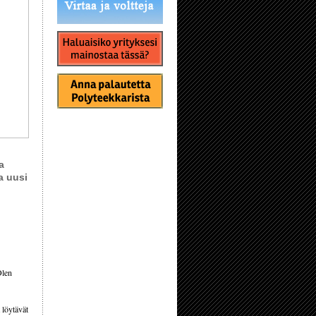
a
a uusi
Olen
 löytävät