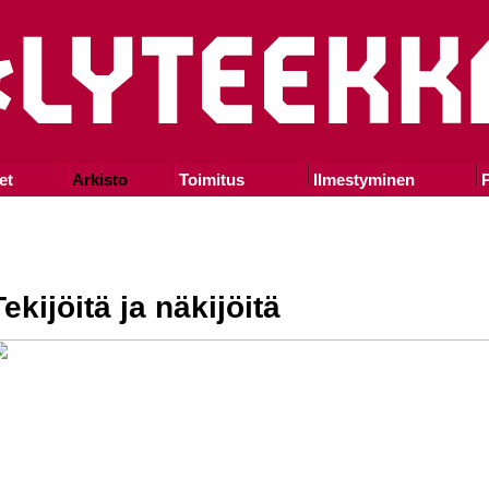
et
Arkisto
Toimitus
Ilmestyminen
P
Tekijöitä ja näkijöitä