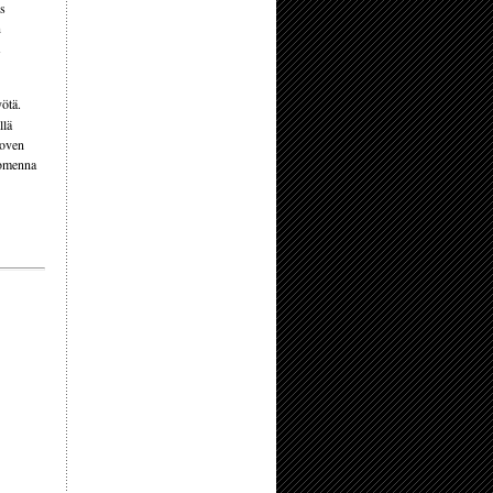
ös
n
yötä.
llä
 oven
Huomenna