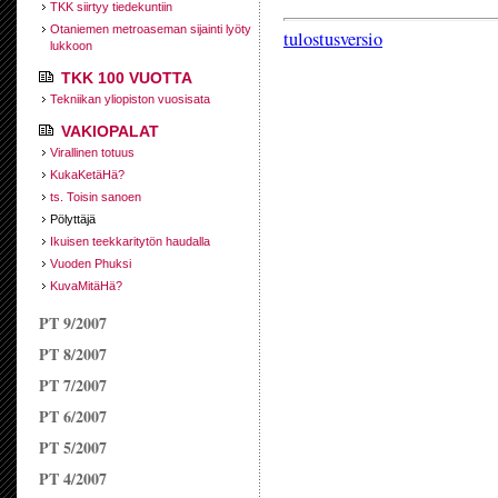
TKK siirtyy tiede­kuntiin
Otaniemen metroaseman sijainti lyöty
tulostusversio
lukkoon
TKK 100 VUOTTA
Tekniikan yliopiston vuosisata
VAKIOPALAT
Virallinen totuus
KukaKetäHä?
ts. Toisin sanoen
Pölyttäjä
Ikuisen teekkari­tytön haudalla
Vuoden Phuksi
KuvaMitäHä?
PT 9/2007
PT 8/2007
PT 7/2007
PT 6/2007
PT 5/2007
PT 4/2007