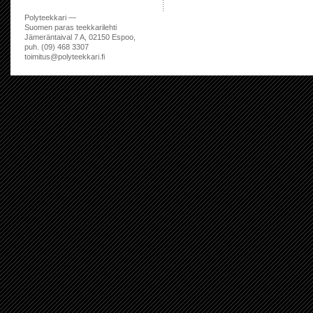
Polyteekkari —
Suomen paras teekkarilehti
Jämeräntaival 7 A, 02150 Espoo,
puh. (09) 468 3307
toimitus@polyteekkari.fi