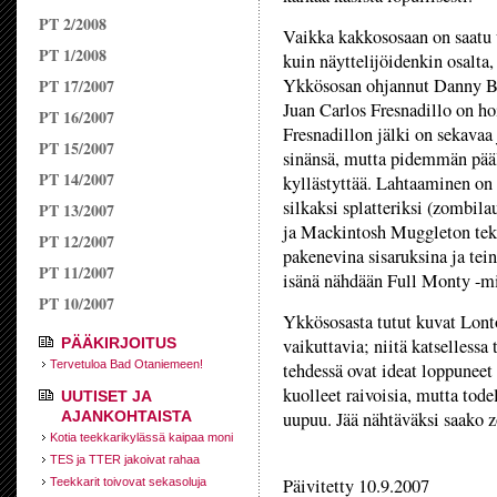
PT 2/2008
Vaikka kakkososaan on saatu u
PT 1/2008
kuin näyttelijöidenkin osalta
Ykkösosan ohjannut Danny Bo
PT 17/2007
Juan Carlos Fresnadillo on ho
PT 16/2007
Fresnadillon jälki on sekavaa 
PT 15/2007
sinänsä, mutta pidemmän pääl
PT 14/2007
kyllästyttää. Lahtaaminen on 
silkaksi splatteriksi (zombil
PT 13/2007
ja Mackintosh Muggleton teke
PT 12/2007
pakenevina sisaruksina ja tei
PT 11/2007
isänä nähdään Full Monty -mi
PT 10/2007
Ykkösosasta tutut kuvat Lonto
PÄÄKIRJOITUS
vaikuttavia; niitä katsellessa
Tervetuloa Bad Otaniemeen!
tehdessä ovat ideat loppuneet 
kuolleet raivoisia, mutta tode
UUTISET JA
AJANKOHTAISTA
uupuu. Jää nähtäväksi saako 
Kotia teekkarikylässä kaipaa moni
TES ja TTER jakoivat rahaa
Päivitetty 10.9.2007
Teekkarit toivovat sekasoluja