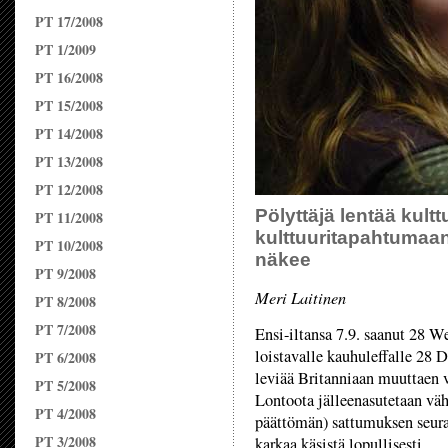
PT 17/2008
PT 1/2009
PT 16/2008
PT 15/2008
PT 14/2008
PT 13/2008
PT 12/2008
Pölyttäjä lentää kult
PT 11/2008
kulttuuritapahtumaan 
PT 10/2008
näkee
PT 9/2008
Meri Laitinen
PT 8/2008
PT 7/2008
Ensi-iltansa 7.9. saanut 28 W
loistavalle kauhuleffalle 28 D
PT 6/2008
leviää Britanniaan muuttaen v
PT 5/2008
Lontoota jälleenasutetaan väh
PT 4/2008
päättömän) sattumuksen seurau
PT 3/2008
karkaa käsistä lopullisesti.