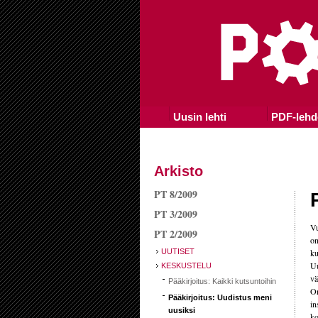
Uusin lehti
PDF-lehd
Arkisto
PT 8/2009
PT 3/2009
Vu
PT 2/2009
on
UUTISET
ku
Uu
KESKUSTELU
vä
Pääkirjoitus: Kaikki kutsuntoihin
On
Pääkirjoitus: Uudistus meni
in
uusiksi
ko