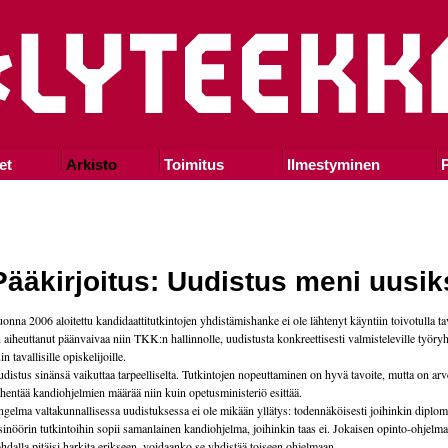
et
Arkisto
Toimitus
Ilmestyminen
P
Pääkirjoitus: Uudistus meni uusik
onna 2006 aloitettu kandidaattitutkintojen yhdistämishanke ei ole lähtenyt käyntiin toivotulla ta
 aiheuttanut päänvaivaa niin TKK:n hallinnolle, uudistusta konkreettisesti valmisteleville työry
in tavallisille opiskelijoille.
distus sinänsä vaikuttaa tarpeelliselta. Tutkintojen nopeuttaminen on hyvä tavoite, mutta on arv
hentää kandiohjelmien määrää niin kuin opetusministeriö esittää.
gelma valtakunnallisessa uudistuksessa ei ole mikään yllätys: todennäköisesti joihinkin diplom
sinöörin tutkintoihin sopii samanlainen kandiohjelma, joihinkin taas ei. Jokaisen opinto-ohjelm
hdalla pitäisi harkita erikseen, voidaanko se yhdistää toiseen ohjelmaan.