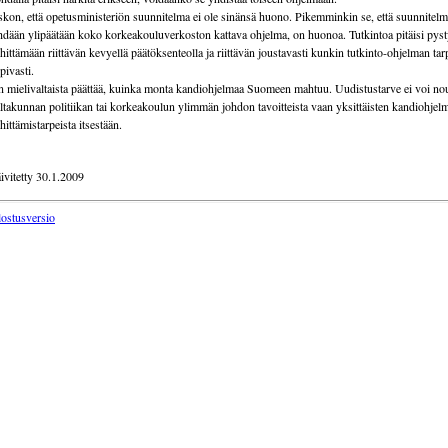
kon, että opetusministeriön suunnitelma ei ole sinänsä huono. Pikemminkin se, että suunnitelm
hdään ylipäätään koko korkeakouluverkoston kattava ohjelma, on huonoa. Tutkintoa pitäisi pys
hittämään riittävän kevyellä päätöksenteolla ja riittävän joustavasti kunkin tutkinto-ohjelman tar
pivasti.
 mielivaltaista päättää, kuinka monta kandiohjelmaa Suomeen mahtuu. Uudistustarve ei voi no
ltakunnan politiikan tai korkeakoulun ylimmän johdon tavoitteista vaan yksittäisten kandiohjel
hittämistarpeista itsestään.
ivitetty 30.1.2009
lostusversio