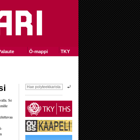
alaute
Ö-mappi
TKY
si
valla. Se
hmille
eluttavaa
i-
an