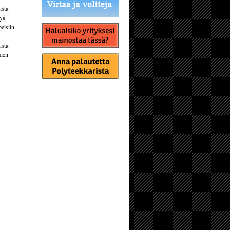
ista
tyä
peisiin
usta
mien