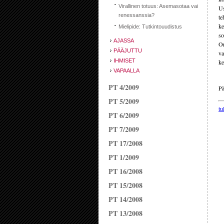
Virallinen totuus: Asemasotaa vai
Us
renessanssia?
te
ke
Mielipide: Tutkintouudistus
so
AJASSA
On
PÄÄJUTTU
va
IHMISET
ke
VAPAALLA
PT 4/2009
Pä
PT 5/2009
tu
PT 6/2009
PT 7/2009
PT 17/2008
PT 1/2009
PT 16/2008
PT 15/2008
PT 14/2008
PT 13/2008