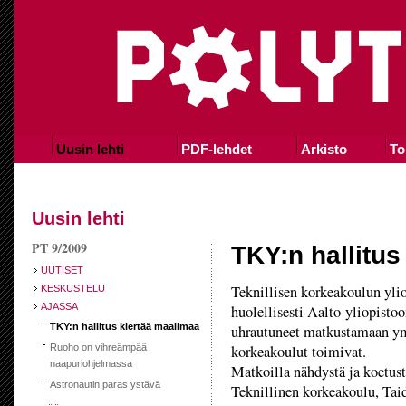
Uusin lehti
PDF-lehdet
Arkisto
To
Uusin lehti
PT 9/2009
TKY:n hallitus
UUTISET
Teknillisen korkeakoulun yli
KESKUSTELU
AJASSA
huolellisesti Aalto-yliopisto
TKY:n hallitus kiertää maailmaa
uhrautuneet matkustamaan ym
Ruoho on vihreämpää
korkeakoulut toimivat.
naapuriohjelmassa
Matkoilla nähdystä ja koetust
Astronautin paras ystävä
Teknillinen korkeakoulu, Tai