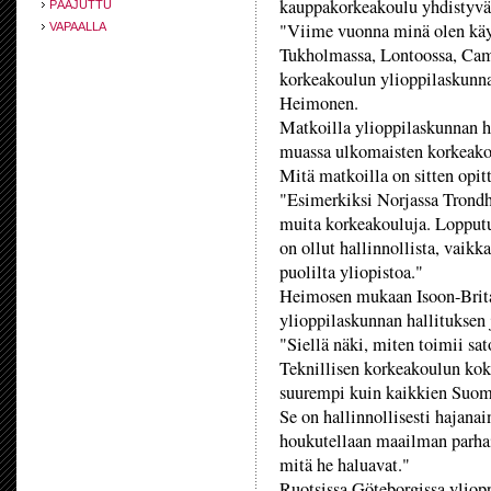
kauppakorkeakoulu yhdistyvä
PÄÄJUTTU
"Viime vuonna minä olen käy
VAPAALLA
Tukholmassa, Lontoossa, Camb
korkeakoulun ylioppilaskunn
Heimonen.
Matkoilla ylioppilaskunnan h
muassa ulkomaisten korkeakou
Mitä matkoilla on sitten opit
"Esimerkiksi Norjassa Trondhe
muita korkeakouluja. Lopputu
on ollut hallinnollista, vaikka
puolilta yliopistoa."
Heimosen mukaan Isoon-Brita
ylioppilaskunnan hallituksen 
"Siellä näki, miten toimii sa
Teknillisen korkeakoulun koko
suurempi kuin kaikkien Suom
Se on hallinnollisesti hajana
houkutellaan maailman parhaim
mitä he haluavat."
Ruotsissa Göteborgissa yliopp