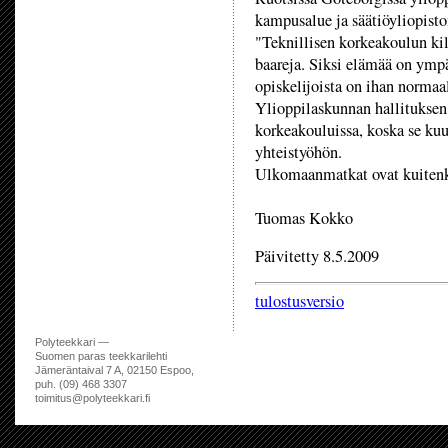
kampusalue ja säätiöyliopisto
"Teknillisen korkeakoulun kilt
baareja. Siksi elämää on ympä
opiskelijoista on ihan normaa
Ylioppilaskunnan hallituksen 
korkeakouluissa, koska se ku
yhteistyöhön.
Ulkomaanmatkat ovat kuitenki
Tuomas Kokko
Päivitetty 8.5.2009
tulostusversio
Polyteekkari —
Suomen paras teekkarilehti
Jämeräntaival 7 A, 02150 Espoo,
puh. (09) 468 3307
toimitus@polyteekkari.fi