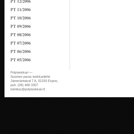
PT 12/2006
PT 11/2006
PT 10/2006
PT 09/2006
PT 08/2006
PT 07/2006
PT 06/2006
PT 05/2006
Polyteekkari —
Suomen paras teekkarilehti
Jämeräntaival 7 A, 02150 Espoo,
puh. (09) 468 3307
toimitus@polyteekkari.fi