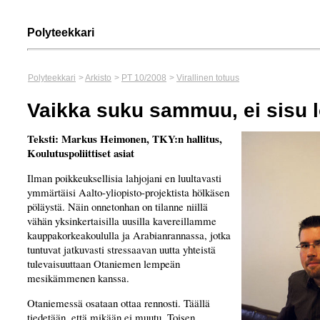
Polyteekkari
Polyteekkari
>
Arkisto
>
PT 10/2008
>
Virallinen totuus
Vaikka suku sammuu, ei sisu 
Teksti: Markus Heimonen, TKY:n hallitus,
Koulutuspoliittiset asiat
Ilman poikkeuksellisia lahjojani en luultavasti
ymmärtäisi Aalto-yliopisto-projektista hölkäsen
pöläystä. Näin onnetonhan on tilanne niillä
vähän yksinkertaisilla uusilla kavereillamme
kauppakorkeakoululla ja Arabianrannassa, jotka
tuntuvat jatkuvasti stressaavan uutta yhteistä
tulevaisuuttaan Otaniemen lempeän
mesikämmenen kanssa.
Otaniemessä osataan ottaa rennosti. Täällä
tiedetään, että mikään ei muutu. Toisen