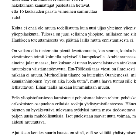
näkökulman kannattajat puolestaan tietävät,
että 16 kuukauden päästä viimeinen sammuttaa
valot.
Kohta ei enää ole muuta todellisuutta kuin uusi uljas yhteinen yliopis
ylioppilaskunta. Tulossa on juuri sellainen yliopisto, millaisen me si
Hankkeen toteuttamisesta voi päättää lailla mutta onnistumisesta ei.
On vaikea olla tuntematta pientä levottomuutta, kun seuraa, kuinka 
viestiminen toimii kolmella nykyisellä kampuksella. Arabianrannass
ainoina jalat maassa, kun kukaan ei tunnu kyseenalaistavan ainakaan
muutoksen väistämättömyyttä. Etu-Töölössä taas viesti on ilmeisesti 
mikään ei muutu. Murheellisin tilanne on kuitenkin Otaniemessä, mis
kunnianhimoinen "nyt on aika luoda uutta", mutta harva tuntuu sille 
letkauttavan. Eihän täällä mikään kumminkaan muutu.
Eräs yliopistofuusiossa karaistunut pohjoismaalainen rehtori pohdiske
erikokoisten osapuolten erilaisia rooleja yhdistymistilanteessa. Hä
pienten on hyväksyttävä tulevansa syödyksi mutta myös tiedostettav
paljon uusia mahdollisuuksia. Isot puolestaan saavat uutta voimaa, m
aidosti muututtava.
Ajatuksen kenties suurin haaste on siinä, että se väittää yhdistymise