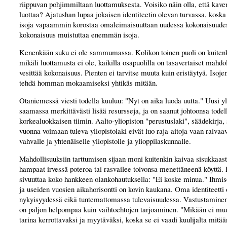
riippuvan pohjimmiltaan luottamuksesta. Voisiko näin olla, että kaver
luottaa? Ajatushan lupaa jokaisen identiteetin olevan turvassa, koska
isoja vapaammin korostaa omaleimaisuuttaan uudessa kokonaisuudes
kokonaisuus muistuttaa enemmän isoja.
Kenenkään suku ei ole sammumassa. Kolikon toinen puoli on kuitenki
mikäli luottamusta ei ole, kaikilla osapuolilla on tasavertaiset mahdo
vesittää kokonaisuus. Pienten ei tarvitse muuta kuin eristäytyä. Isojen
tehdä homman mokaamiseksi yhtikäs mitään.
Otaniemessä viesti todella kuuluu: "Nyt on aika luoda uutta." Uusi yl
saamassa merkittävästi lisää resursseja, ja on saanut johtoonsa todel
korkealuokkaisen tiimin. Aalto-yliopiston "perustuslaki", säädekirja,
vuonna voimaan tuleva yliopistolaki eivät luo raja-aitoja vaan raivaav
vahvalle ja yhtenäiselle yliopistolle ja ylioppilaskunnalle.
Mahdollisuuksiin tarttumisen sijaan moni kuitenkin kaivaa sisukkaasti
hampaat irvessä poteroa tai rasvailee toivonsa menettäneenä köyttä.
sivuuttaa koko hankkeen olankohautuksella: "Ei koske minua." Ihmiset
ja useiden vuosien aikahorisontti on kovin kaukana. Oma identiteetti 
nykyisyydessä eikä tuntemattomassa tulevaisuudessa. Vastustaminen j
on paljon helpompaa kuin vaihtoehtojen tarjoaminen. "Mikään ei muu
tarina kerrottavaksi ja myytäväksi, koska se ei vaadi kuulijalta mitää