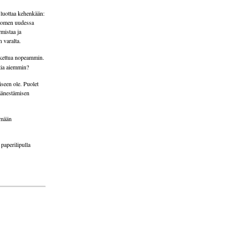
 luottaa kehenkään:
 Suomen uudessa
rmistaa ja
 varalta.
askettua nopeammin.
ntia aiemmin?
iseen ole. Puolet
 äänestämisen
ömään
paperilipulla