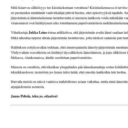
Mitä lisäarvoa sähköisyys tuo käsinlaskentaan verrattuna? Käsinlaskennassa ei tarvitse
eri puolueiden nimittämät vaalivirkailijat pitävät huolen, ettei epäselvyyksiä tapahdu.
järjestelmässä ääntenlaskennan luotettavuutta ei mustasta laatikosta voida mitenkään va
viranomaiset ovat kieltäytyneet edes toteuttamasta paperivarmistusta uudelleenlaskennan
Ylitarkastaja
Jukka Leino
toteaa artikkelissa, että järjestelmän avulla äänet saadaan l
Mikä aiheuttaa tarpeen uhrata järjestelmän luotettavuus, jotta tulokset saataisiin pari tu
Hallituksen esityksessäkin todetaan, ettei muutospaineita äänestysjärjestelmän muuttam
Yhdysvaltain osavaltioista on kieltänyt täyssähköisen äänestämisen, ja jopa sähköisen
Mekassa, Alankomaissa, äänille suoritetaan paperivarmistus.
Minusta on surullista, että tekniikan ylioppilaiden pää-äänenkannattaja sortuu kritiikitt
tekniikkauskoon: insinöörin jos kenen tulisi tietää, ettei mustiin laatikoihin tule luottaa.
Harvalla meistä on näissä vaaleissa mahdollisuus asiaan vaikuttaa, mutta minä äänestän 
arpajaiskoneen asemesta.
Janne Peltola, tekn.yo, edaattori