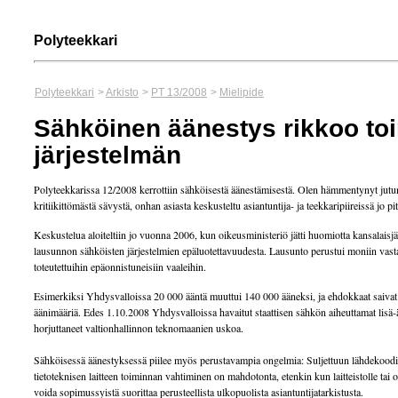
Polyteekkari
Polyteekkari
>
Arkisto
>
PT 13/2008
>
Mielipide
Sähköinen äänestys rikkoo to
järjestelmän
Polyteekkarissa 12/2008 kerrottiin sähköisestä äänestämisestä. Olen hämmentynyt jutu
kritiikittömästä sävystä, onhan asiasta keskusteltu asiantuntija- ja teekkaripiireissä jo pi
Keskustelua aloiteltiin jo vuonna 2006, kun oikeusministeriö jätti huomiotta kansalaisjä
lausunnon sähköisten järjestelmien epäluotettavuudesta. Lausunto perustui moniin vastaav
toteutettuihin epäonnistuneisiin vaaleihin.
Esimerkiksi Yhdysvalloissa 20 000 ääntä muuttui 140 000 ääneksi, ja ehdokkaat saivat 
äänimääriä. Edes 1.10.2008 Yhdysvalloissa havaitut staattisen sähkön aiheuttamat lisä-ä
horjuttaneet valtionhallinnon teknomaanien uskoa.
Sähköisessä äänestyksessä piilee myös perustavampia ongelmia: Suljettuun lähdekoodi
tietoteknisen laitteen toiminnan vahtiminen on mahdotonta, etenkin kun laitteistolle tai o
voida sopimussyistä suorittaa perusteellista ulkopuolista asiantuntijatarkistusta.