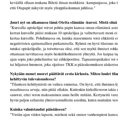
keväällä ollaan mukana Biletä ilman morkkista -kampanjassa, joka ta
että Otapapit näkyvät myös ylioppilaskunnan juhlissa."
Juuri nyt on alkamassa tämä Otetta elämään -kurssi. Mistä siinä
"Kurssilla opiskelijat voivat pohtia papin kanssa oman elämänsä asi
kerran kurssille pääsi mukaan 10 opiskelijaa ja valitettavasti moni ei
kertaa kurssille. Pohdinnassa on, kuinka masennusta voisi ehkäistä e
negatiivisten ajatusmallien purkamisella. Ryhmä on hyvä tilaisuus mi
tutuksi opiskelijoille, ja toivottavaa olisi, että sen myötä ihmiset rohk
ottamaan tarvittaessa myös henkilökohtaisesti yhteyttä. Jos kaipaa t
ajan sopia joko puhelimitse tai sähköpostitse. Tapaamispaikaksi voi 
tai hiljaisen huoneen, joka sijaitsee TKK:n päärakennuksen alakerras
Nykyään monet nuoret päättävät erota kirkosta. Miten luulet tila
kehittyvän tulevaisuudessa?
"Tilanteen kehittymistä on vaikea ennustaa. On hyvä, että ihminen k
maailmassa arvoja, niin pitää ollakin. Kuitenkin kirkollisveron takia 
sanovat, ettei veron maksaminen anna heille mitään. Kertyneitä varo
hyvin paljon erilaisiin yhteisvastuullisiin asioihin, kuten muitakin ve
Kuinka valmistaudut pääsiäiseen?
"Vietän ajan viiden lapseni, mieheni sekä omien vanhempieni kanss