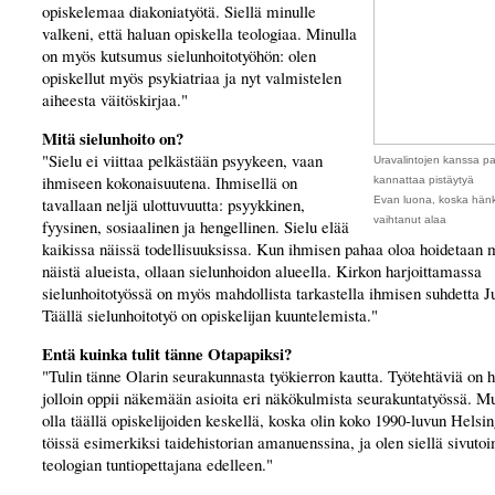
opiskelemaa diakoniatyötä. Siellä minulle
valkeni, että haluan opiskella teologiaa. Minulla
on myös kutsumus sielunhoitotyöhön: olen
opiskellut myös psykiatriaa ja nyt valmistelen
aiheesta väitöskirjaa."
Mitä sielunhoito on?
"Sielu ei viittaa pelkästään psyykeen, vaan
Uravalintojen kanssa pa
ihmiseen kokonaisuutena. Ihmisellä on
kannattaa pistäytyä
tavallaan neljä ulottuvuutta: psyykkinen,
Evan luona, koska hän
vaihtanut alaa
fyysinen, sosiaalinen ja hengellinen. Sielu elää
kaikissa näissä todellisuuksissa. Kun ihmisen pahaa oloa hoidetaan 
näistä alueista, ollaan sielunhoidon alueella. Kirkon harjoittamassa
sielunhoitotyössä on myös mahdollista tarkastella ihmisen suhdetta 
Täällä sielunhoitotyö on opiskelijan kuuntelemista."
Entä kuinka tulit tänne Otapapiksi?
"Tulin tänne Olarin seurakunnasta työkierron kautta. Työtehtäviä on 
jolloin oppii näkemään asioita eri näkökulmista seurakuntatyössä. M
olla täällä opiskelijoiden keskellä, koska olin koko 1990-luvun Helsing
töissä esimerkiksi taidehistorian amanuenssina, ja olen siellä sivutoi
teologian tuntiopettajana edelleen."