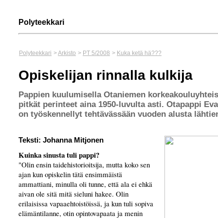
Polyteekkari
Polyteekkari
>
Arkisto
>
PT 5/2008
>
Kuka ketä hä???
Opiskelijan rinnalla kulkija
Pappien kuulumisella Otaniemen korkeakouluyhtei
pitkät perinteet aina 1950-luvulta asti. Otapappi Ev
on työskennellyt tehtävässään vuoden alusta lähtie
Teksti: Johanna Mitjonen
Kuinka sinusta tuli pappi?
"Olin ensin taidehistorioitsija, mutta koko sen
ajan kun opiskelin tätä ensimmäistä
ammattiani, minulla oli tunne, että ala ei ehkä
aivan ole sitä mitä sieluni hakee. Olin
erilaisissa vapaaehtoistöissä, ja kun tuli sopiva
elämäntilanne, otin opintovapaata ja menin