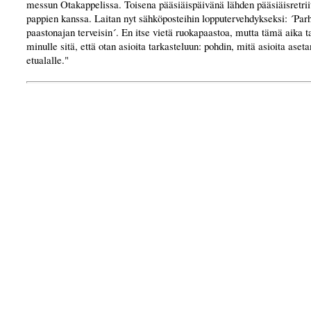
messun Otakappelissa. Toisena pääsiäispäivänä lähden pääsiäisretriitt
pappien kanssa. Laitan nyt sähköposteihin lopputervehdykseksi: ´Par
paastonajan terveisin´. En itse vietä ruokapaastoa, mutta tämä aika t
minulle sitä, että otan asioita tarkasteluun: pohdin, mitä asioita ase
etualalle."