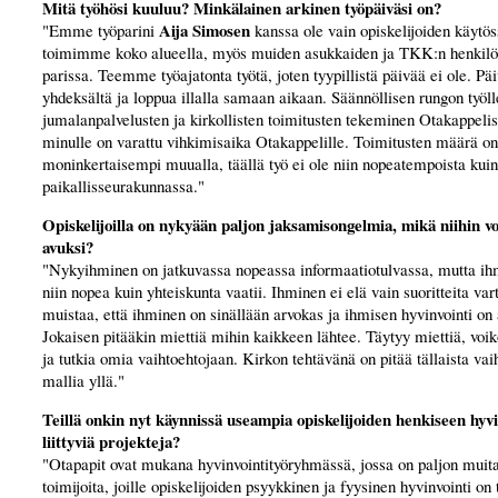
Mitä työhösi kuuluu? Minkälainen arkinen työpäiväsi on?
Aija Simosen
"Emme työparini
kanssa ole vain opiskelijoiden käytö
toimimme koko alueella, myös muiden asukkaiden ja TKK:n henkil
parissa. Teemme työajatonta työtä, joten tyypillistä päivää ei ole. Pä
yhdeksältä ja loppua illalla samaan aikaan. Säännöllisen rungon työ
jumalanpalvelusten ja kirkollisten toimitusten tekeminen Otakappeli
minulle on varattu vihkimisaika Otakappelille. Toimitusten määrä on
moninkertaisempi muualla, täällä työ ei ole niin nopeatempoista kuin
paikallisseurakunnassa."
Opiskelijoilla on nykyään paljon jaksamisongelmia, mikä niihin voi
avuksi?
"Nykyihminen on jatkuvassa nopeassa informaatiotulvassa, mutta ih
niin nopea kuin yhteiskunta vaatii. Ihminen ei elä vain suoritteita vart
muistaa, että ihminen on sinällään arvokas ja ihmisen hyvinvointi on 
Jokaisen pitääkin miettiä mihin kaikkeen lähtee. Täytyy miettiä, voik
ja tutkia omia vaihtoehtojaan. Kirkon tehtävänä on pitää tällaista vai
mallia yllä."
Teillä onkin nyt käynnissä useampia opiskelijoiden henkiseen hyvi
liittyviä projekteja?
"Otapapit ovat mukana hyvinvointityöryhmässä, jossa on paljon mui
toimijoita, joille opiskelijoiden psyykkinen ja fyysinen hyvinvointi on