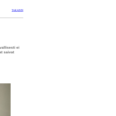
TAKAISIN
llisesti ei
t saivat