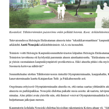
Kuvateksti: Tähtitorninmäen puistorinne onkin pelkkää betonia. Kuva: Arkkitehtitoim
Tulevaisuudessa Helsingin Eteläsataman alueesta tulee "tekniikkaromanttinen" kaupun
arkkitehti
Antti Nousjoki
arkkitehtitoimisto ALA:sta luonnehtii.
Toimisto voitti Helsingin Kaupunkisuunnitteluviraston kilpailun Helsingin Eteläsataman
Toimiston tavoitteena oli hyödyntää paremmin alueen ainutlaatuisuutta. "Eteläsatama o
ja yleisin suomalainen kaupunkiympäristö postikorteissa. Eikö alueella pitäisi olla myö
Suomesta kertovaa nähtävää?"
Suunnittelualue ulottuu Tähtitorninvuoren rinteeltä Olympiaterminaalin, kauppahallin, 
kanavaterminaalin kautta Katajanokan Tulli- ja Pakkahuoneelle asti.
Ongelmana erityisesti Olympiaterminaalin alueella on, että rantaa saartaa ylittämätön ait
alueesta on parkkipaikkaa. Nousjoki ehdottaa paikalle uusia asioita: akvaariota, talvipuu
uimalaa. Alue pitäisi avata yleisölle niin, että ihmiset voisivat Olympiaterminaalinkin k
huljuttamaan jalkojaan mereen.
Kauppatorin kohdalla Nousjoki ehdottaa hissisillan rakentamista Kolera-altaan yli. "Siitä