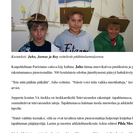
Kuvateksti:
Juho, Joonas ja Roy
esittelevät päähineluomuksensa.
Kaapelitehtaan Puristamo-salissa käy kuhina.
Juho
liimaa muovikalvoa puutikuista ja 
rakentamaansa pienoismalliin. 500 koululaista odottaa jännittyneenä pääsyä hattukävelyl
"Tein mitä päähän pälkähti", Juho esittelee. "Näistä voisi tulla vaikka muotihattuja," l
arvioi.
Jupperin koulun 5A-luokka on luokkaretkellä Tulevaisuuden rakentajat -tapahtumassa, 
suunnittelevat tulevaisuuden taloja. Tapahtumassa halutaan tuoda muotoilua ja arkkiteht
lapsille.
"Hatut valittiin teemaksi, sillä ne ovat tavallisia talon pienoismalleja helpompi kuljettaa 
tapahtuman pääjärjestäjä, Lasten ja nuorten arkkitehtuurikoulu Arkin rehtori
Pihla Me