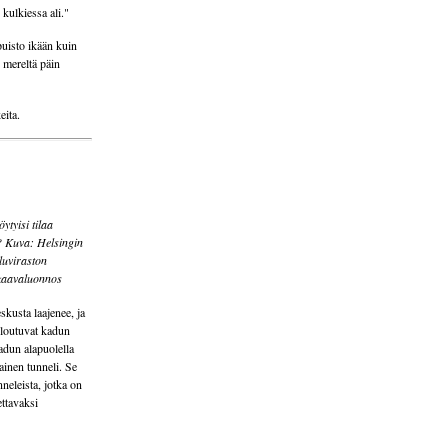
kulkiessa ali."
puisto ikään kuin
, mereltä päin
eita.
ytyisi tilaa
e? Kuva: Helsingin
luviraston
kaavaluonnos
kusta laajenee, ja
iloutuvat kadun
adun alapuolella
inen tunneli. Se
neleista, jotka on
ettavaksi