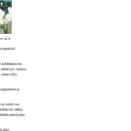
isto ALA
kiympäristö,
 kehittämisestä.
n nähtävyys sinänsä
s jotain nyky-
Kauppatorin ja
a ja suurin osa
tarhaa tai vaikka
ohdalla päästä jopa
 tulisi