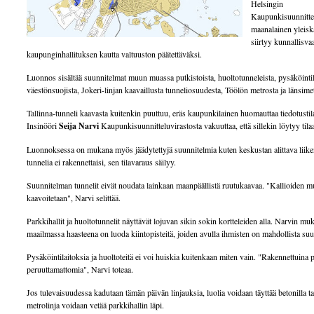
Helsingin
Kaupunkisuunnitte
maanalainen yleis
siirtyy kunnallisva
kaupunginhallituksen kautta valtuuston päätettäväksi.
Luonnos sisältää suunnitelmat muun muassa putkistoista, huoltotunneleista, pysäköintil
väestönsuojista, Jokeri-linjan kaavaillusta tunneliosuudesta, Töölön metrosta ja länsime
Tallinna-tunneli kaavasta kuitenkin puuttuu, eräs kaupunkilainen huomauttaa tiedotusti
Insinööri
Seija Narvi
Kaupunkisuunnitteluvirastosta vakuuttaa, että sillekin löytyy tila
Luonnoksessa on mukana myös jäädytettyjä suunnitelmia kuten keskustan alittava liike
tunnelia ei rakennettaisi, sen tilavaraus säilyy.
Suunnitelman tunnelit eivät noudata lainkaan maanpäällistä ruutukaavaa. "Kallioiden m
kaavoitetaan", Narvi selittää.
Parkkihallit ja huoltotunnelit näyttävät lojuvan sikin sokin kortteleiden alla. Narvin m
maailmassa haasteena on luoda kiintopisteitä, joiden avulla ihmisten on mahdollista suu
Pysäköintilaitoksia ja huoltoteitä ei voi huiskia kuitenkaan miten vain. "Rakennettuina 
peruuttamattomia", Narvi toteaa.
Jos tulevaisuudessa kadutaan tämän päivän linjauksia, luolia voidaan täyttää betonilla t
metrolinja voidaan vetää parkkihallin läpi.