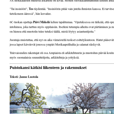
5A-luokkalaisten mielestä askartelu on kivaa. Monen suosikkiammatteihin kuuluu arkki
"Tai insinööri",
Teo
täydentää. "Insinöörin pitää vain jutella ihmisten kanssa. Ei tarvitse
tietokoneen ääressä", hän kuvailee.
6C-luokan opettaja
Päivi Mäkelä
kehuu tapahtumaa. "Opetuksessa on tärkeää, että opet
intohimoa, joka tarttuu myös oppilaisiin. Itselleni tutumpia aiheita ovat piirtäminen ja 
on hienoa että muotoilu tulee tutuksi täällä, mistä löytyy asiantuntijoita."
Juontaja muistuttaa, että nyt on aika viimeistellä teokset esittelykuntoon. Hatut pääsevät
jossa lapset kävelevät jonossa ympäri Merikaapelihallia ja salamat räiskyvät.
Tulevaisuuden rakentajat oli osa Ampiaista eli arkkitehtuurin ja muotoilun päivää koul
myös suomalaisia suunnittelijoita, arkkitehteja ja yrityksiä.
Puistokansi kätkisi liikenteen ja rakennukset
Teksti: Janne Luotola