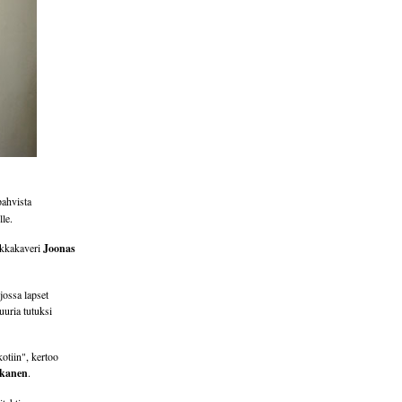
pahvista
le.
uokkakaveri
Joonas
jossa lapset
uuria tutuksi
kotiin", kertoo
skanen
.