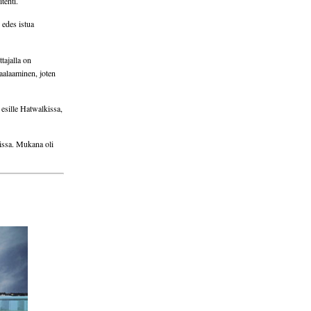
tehti.
 edes istua
tajalla on
maalaaminen, joten
 esille Hatwalkissa,
uissa. Mukana oli