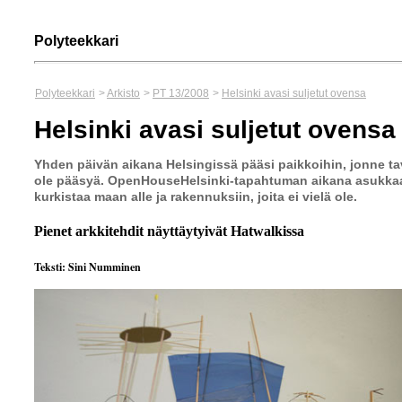
Polyteekkari
Polyteekkari
>
Arkisto
>
PT 13/2008
>
Helsinki avasi suljetut ovensa
Helsinki avasi suljetut ovensa
Yhden päivän aikana Helsingissä pääsi paikkoihin, jonne tava
ole pääsyä. OpenHouseHelsinki-tapahtuman aikana asukkaa
kurkistaa maan alle ja rakennuksiin, joita ei vielä ole.
Pienet arkkitehdit näyttäytyivät Hatwalkissa
Teksti: Sini Numminen