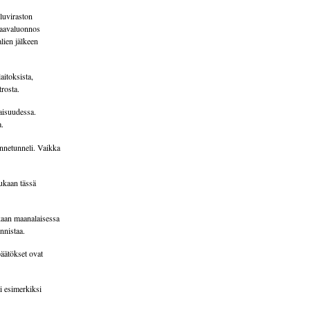
luviraston
kaavaluonnos
alien jälkeen
aitoksista,
trosta.
laisuudessa.
a.
nnetunneli. Vaikka
ukaan tässä
ukaan maanalaisessa
nnistaa.
päätökset ovat
ai esimerkiksi