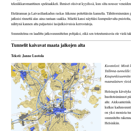
tekniikkaromanttinen spektaakkeli. Ihmiset olisivat kyydissä, kun silta nousee veneiden 
Etelärannan ja Laivasillankadun raskas liikenne peitettäisiin kannella. Tähtitorninmäen 
jatkuisi rinnettä alas aina rantaan saakka. Mäeltä kansi näyttäisi kumpuilevalta puistolta
nähtynä kannen alta paljastuisi lasijulkisivuisia kerrostaloja.
Suunnitelma on laadittu jatkosuunnittelun pohjaksi, eikä sen toteutumisesta ole vielä tak
Tunnelit kaivavat maata jalkojen alta
Teksti: Janne Luotola
Kuvateksti: Mistä lö
Tallinna-tunnelill
Kaupunkisuunnitte
maanalainen yleis
Helsingin kävelykes
huoltotoiminnot pi
alle. Aleksanterink
kulkee kadunsuunta
on yksi monista tun
suunniteltu rakenn
Helsinkiin.