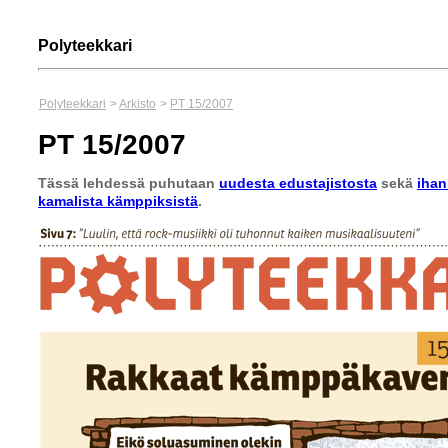
Polyteekkari
Polyteekkari
>
Arkisto
>
PT 15/2007
PT 15/2007
Tässä lehdessä puhutaan
uudesta edustajistosta
sekä
ihan
kamalista kämppiksistä
.