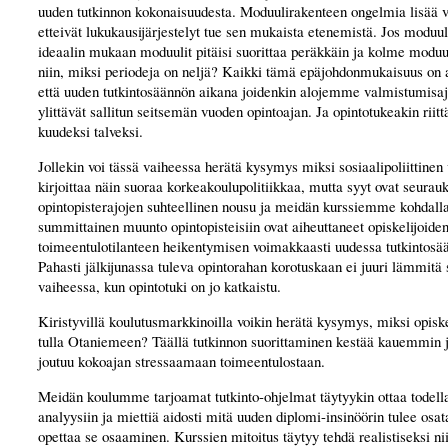
uuden tutkinnon kokonaisuudesta. Moduulirakenteen ongelmia lisää v
etteivät lukukausijärjestelyt tue sen mukaista etenemistä. Jos moduu
ideaalin mukaan moduulit pitäisi suorittaa peräkkäin ja kolme modu
niin, miksi periodeja on neljä? Kaikki tämä epäjohdonmukaisuus on a
että uuden tutkintosäännön aikana joidenkin alojemme valmistumisaj
ylittävät sallitun seitsemän vuoden opintoajan. Ja opintotukeakin riitt
kuudeksi talveksi.
Jollekin voi tässä vaiheessa herätä kysymys miksi sosiaalipoliittinen
kirjoittaa näin suoraa korkeakoulupolitiikkaa, mutta syyt ovat seurau
opintopisterajojen suhteellinen nousu ja meidän kurssiemme kohdalla
summittainen muunto opintopisteisiin ovat aiheuttaneet opiskelijoide
toimeentulotilanteen heikentymisen voimakkaasti uudessa tutkintosä
Pahasti jälkijunassa tuleva opintorahan korotuskaan ei juuri lämmitä 
vaiheessa, kun opintotuki on jo katkaistu.
Kiristyvillä koulutusmarkkinoilla voikin herätä kysymys, miksi opiske
tulla Otaniemeen? Täällä tutkinnon suorittaminen kestää kauemmin 
joutuu kokoajan stressaamaan toimeentulostaan.
Meidän koulumme tarjoamat tutkinto-ohjelmat täytyykin ottaa todell
analyysiin ja miettiä aidosti mitä uuden diplomi-insinöörin tulee osata
opettaa se osaaminen. Kurssien mitoitus täytyy tehdä realistiseksi nii