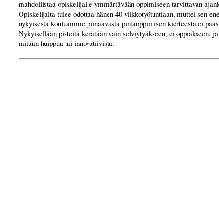
mahdollistaa opiskelijalle ymmärtävään oppimiseen tarvittavan ajan
Opiskelijalta tulee odottaa hänen 40 viikkotyötuntiaan, muttei sen en
nykyisestä kouluamme piinaavasta pintaoppimisen kierteestä ei pääst
Nykyisellään pisteitä kerätään vain selviytyäkseen, ei oppiakseen, ja 
mitään huippua tai innovatiivista.