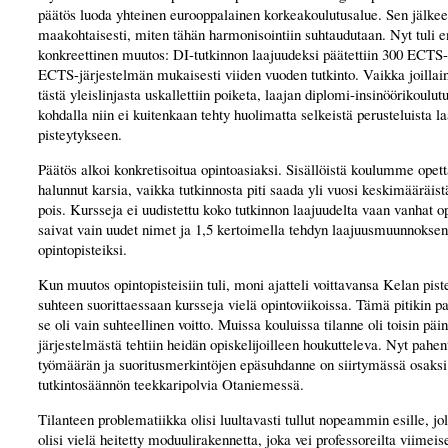
päätös luoda yhteinen eurooppalainen korkeakoulutusalue. Sen jälkeen
maakohtaisesti, miten tähän harmonisointiin suhtaudutaan. Nyt tuli
konkreettinen muutos: DI-tutkinnon laajuudeksi päätettiin 300 ECTS-p
ECTS-järjestelmän mukaisesti viiden vuoden tutkinto. Vaikka joillain
tästä yleislinjasta uskallettiin poiketa, laajan diplomi-insinöörikoul
kohdalla niin ei kuitenkaan tehty huolimatta selkeistä perusteluista 
pisteytykseen.
Päätös alkoi konkretisoitua opintoasiaksi. Sisällöistä koulumme opett
halunnut karsia, vaikka tutkinnosta piti saada yli vuosi keskimääräist
pois. Kursseja ei uudistettu koko tutkinnon laajuudelta vaan vanhat o
saivat vain uudet nimet ja 1,5 kertoimella tehdyn laajuusmuunnoksen
opintopisteiksi.
Kun muutos opintopisteisiin tuli, moni ajatteli voittavansa Kelan pist
suhteen suorittaessaan kursseja vielä opintoviikoissa. Tämä pitikin p
se oli vain suhteellinen voitto. Muissa kouluissa tilanne oli toisin päi
järjestelmästä tehtiin heidän opiskelijoilleen houkutteleva. Nyt pahen
työmäärän ja suoritusmerkintöjen epäsuhdanne on siirtymässä osaksi
tutkintosäännön teekkaripolvia Otaniemessä.
Tilanteen problematiikka olisi luultavasti tullut nopeammin esille, jo
olisi vielä heitetty moduulirakennetta, joka vei professoreilta viimeis