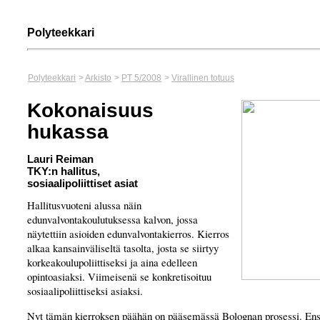
Polyteekkari
Polyteekkari
>
Arkisto
>
PT 5/2008
>
Virallinen totuus
Kokonaisuus
hukassa
Lauri Reiman
TKY:n hallitus,
sosiaalipoliittiset asiat
Hallitusvuoteni alussa näin
edunvalvontakoulutuksessa kalvon, jossa
näytettiin asioiden edunvalvontakierros. Kierros
alkaa kansainväliseltä tasolta, josta se siirtyy
korkeakoulupoliittiseksi ja aina edelleen
opintoasiaksi. Viimeisenä se konkretisoituu
sosiaalipoliittiseksi asiaksi.
Nyt tämän kierroksen päähän on pääsemässä Bolognan prosessi. Ensi