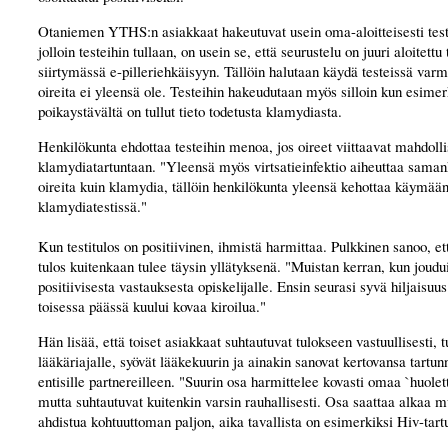
Otaniemen YTHS:n asiakkaat hakeutuvat usein oma-aloitteisesti test
jolloin testeihin tullaan, on usein se, että seurustelu on juuri aloitettu 
siirtymässä e-pilleriehkäisyyn. Tällöin halutaan käydä testeissä var
oireita ei yleensä ole. Testeihin hakeudutaan myös silloin kun esimerk
poikaystävältä on tullut tieto todetusta klamydiasta.
Henkilökunta ehdottaa testeihin menoa, jos oireet viittaavat mahdoll
klamydiatartuntaan. "Yleensä myös virtsatieinfektio aiheuttaa saman
oireita kuin klamydia, tällöin henkilökunta yleensä kehottaa käymää
klamydiatestissä."
Kun testitulos on positiivinen, ihmistä harmittaa. Pulkkinen sanoo, et
tulos kuitenkaan tulee täysin yllätyksenä. "Muistan kerran, kun joud
positiivisesta vastauksesta opiskelijalle. Ensin seurasi syvä hiljaisuus 
toisessa päässä kuului kovaa kiroilua."
Hän lisää, että toiset asiakkaat suhtautuvat tulokseen vastuullisesti, t
lääkäriajalle, syövät lääkekuurin ja ainakin sanovat kertovansa tartu
entisille partnereilleen. "Suurin osa harmittelee kovasti omaa `huole
mutta suhtautuvat kuitenkin varsin rauhallisesti. Osa saattaa alkaa m
ahdistua kohtuuttoman paljon, aika tavallista on esimerkiksi Hiv-tart