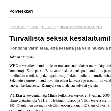
Polyteekkari
Polyteekkari
>
Arkisto
>
PT 9/2007
>
Turvallista seksiä kesälaitumilla
Turvallista seksiä kesälaitumil
Kondomi varmistaa, että kesästä jää vain mukavia 
Johanna Mitjonen
WHO:n vertailevan tutkimuksen mukaan suomalaiset nuoret käyttävä
kondomeja Euroopassa. Ei-toivottu raskaus, sukupuolitaudit, hiv ja mu
mielletään asioiksi, jotka tapahtuvat jollekin muulle, ei omalle kohda
Seksiteitse tarttuvat taudit ovatkin olleet kasvussa jo useamman vuode
nuorten keskuudessa. Klamydia on taudeista selvästi yleisin.
YTHS:n terveydenhoitaja Minna Pulkkinen kertoo, että vuonna 2006 t
klamydiatartuntoja YTHS:n Helsingin, Espoo ja Viikin terveysasemil
145. Otaniemen asemalla otettiin vuoden aikana 512 klamydiatestiä, 
osoittautui positiiviseksi.