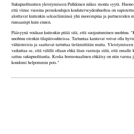
Sukupuolitautien yleistymiseen Pulkkinen näkee monta syytä. Huono 
että viime vuosina peruskoulujen kouluterveydenhuoltoa on supistett
aloittavat kuitenkin seksielämänsä yhä nuorempina ja partnereiden 
runsaampi kuin ennen.
Pääsyynä voidaan kuitenkin pitää sitä, että suojautuminen unohtuu.
unohtuu etenkin tilapäissuhteissa. Tartuntaa kantavat voivat olla hyvi
vähäoireisia ja saattavat tartuttaa tietämättään muita. Yleistymiseen
vaikuttaa se, että välillä ollaan ehkä liian varmoja siitä, että omalle 
sattua sukupuolitautia. Koska hormonaalinen ehkäisy on niin varma j
kondomi helpommin pois."