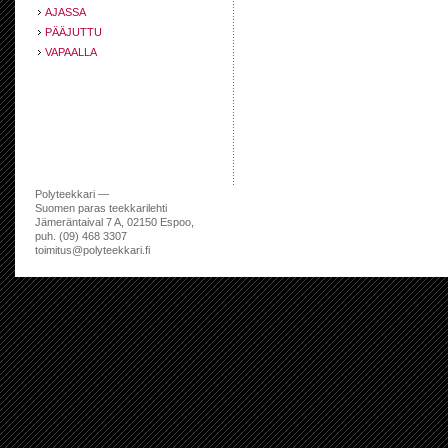
AJASSA
PÄÄJUTTU
VAPAALLA
Polyteekkari —
Suomen paras teekkarilehti
Jämeräntaival 7 A, 02150 Espoo,
puh. (09) 468 3307
toimitus@polyteekkari.fi