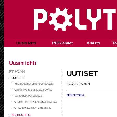
Uusin lehti
PDF-lehdet
Arkisto
To
Uusin lehti
PT 9/2009
UUTISET
UUTISET
Päivitetty 8.5.2009
Yhä useampi opiskelee kesällä
Uneton yö ja sarastava syksy
tulostusversio
Vempeleet vertailussa
Otaniemen YTHS uhataan sulkea
Onko levittäminen varkautta?
KESKUSTELU