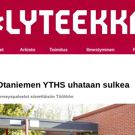
et
Arkisto
Toimitus
Ilmestyminen
P
Otaniemen YTHS uhataan sulkea
erveyspalvelut siirrettäisiin Töölöön