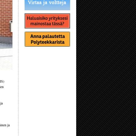
HS)
jen
ja
inen ja