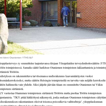
et kiinni Otaniemen YTHS:llä?
ioppilasterveys ry suunnittelee laajentavansa tilojaan Ylioppilaiden terveydenhoitosäätiön (YT
ölön toimipisteessä. Samalla säätiö harkitsee Otaniemen toimipisteen lakkauttamista ja toiminto
irtämistä Töölöön.
distyksen on rakennutettava tarvitsemansa uudisrakennus kaavamääräysten vuoksi
itsemänkerroksiseksi, mutta säätiön Helsingin toimipisteellä on tarvetta vain neljälle kerrokselle 
ätiön hallinnolla vain yhdelle. Siksi jäljelle jäävään tilaan on suunniteltu Otaniemen tai Viikin
imipisteen siirtämistä.
Y vastustaa Otaniemen toimipisteen siirtämistä Töölöön mutta puoltaa Töölön toimipisteen
ajentamista. "TKY pitää hätiköitynä näkemystä, jonka mukaan Otaniemen toimipisteen säilyttäm
disrakennuksen rakentaminen olisivat toisensa poissulkevia vaihtoehtoja", ylioppilaskunnan
siaalipoliittinen sihteeri Liisa Lähteenaho sanoo.