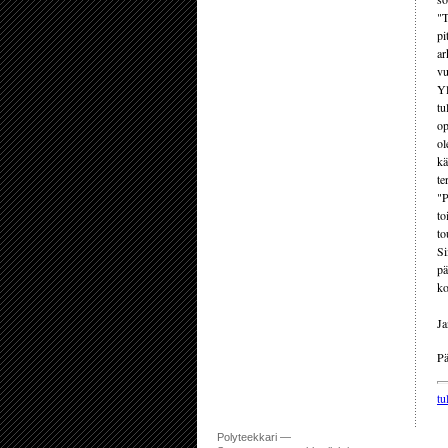
"T
pi
ar
vu
Yl
tu
op
ol
kä
te
"P
to
to
Si
pä
ko
Ja
Pä
tu
Polyteekkari —