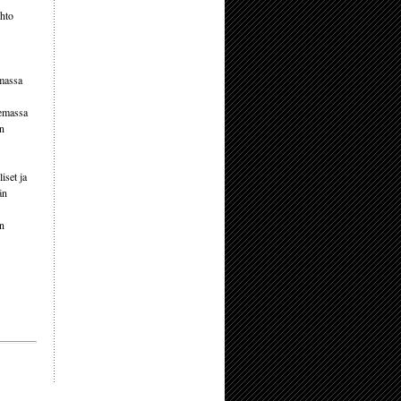
ehto
mmassa
lemassa
en
iset ja
än
in