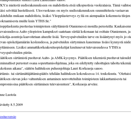
KY:n mielestä uudisrakennukseen on mahdollista etsiä ulkopuolisia vuokralaisia. Tämä vaihto
täisi selvittää huolellisesti. Ulosvuokraus on myös uudisrakennuksen suunnittelusta vastaavan
kkitehdin mukaan mahdollista, lisäksi Ylioppilasterveys ry:llä on aiempaakin kokemusta tilojen
okraamisesta muille kuin YTHS:lle."
ioppilaskunta puolustaa toimipisteen säilyttämistä Otaniemessä monilla perusteilla: Kaukaise
levaisuudessa Aalto-yliopiston kampukset saatetaan siirtää kokonaan tai osittain Otaniemeen, ja
iskelija-asuntoja kaavoitetaan alueelle lisää. Terveyspalveluiden tarve on lisääntynyt myös jo o
evan opiskelijamäärän keskuudessa, ja palveluiden siirtyminen kauemmas lisäisi kynnystä niid
yttämiseen. Lisäksi ammattikorkeakouluopiskelijat kuulunevat tulevaisuudessa YTHS:n
rveyspalveluiden piiriin.
äätöksen siirtämistä puoltavat Aalto- ja AMK-kysymys. Päätöksen tekemistä puoltavat taloudell
iminnalliset perusteet osana sopeuttamisohjelmaa, joka on edellytetty rahoittajien taholta tekemä
ukokuun aikana", säätiön hallituksen puheenjohtaja Lauri Korkeaoja sanoo.
irtämis- tai siirtämättäjättämispäätös tehdään hallituksen kokouksessa 14. toukokuuta. "Olettais
ätöksen olevan joko valtuutuksen antaminen neuvotteluihin toimipisteen lakkauttamisesta tai
mpromissina päätöksen siirtäminen tulevaisuuteen", Korkeaoja arvelee.
nne Luotola
ivitetty 8.5.2009
lostusversio