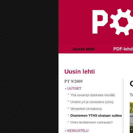
Uusin lehti
PDF-lehd
Uusin lehti
PT 9/2009
UUTISET
T
Yhä useampi opiskelee kesällä
Uneton yö ja sarastava syksy
Vempeleet vertailussa
Otaniemen YTHS uhataan sulkea
Onko levittäminen varkautta?
KESKUSTELU