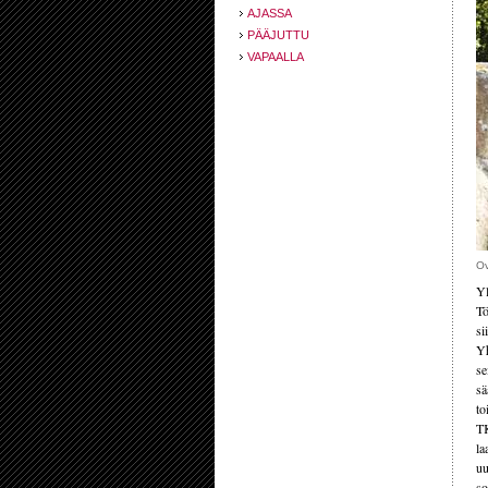
AJASSA
PÄÄJUTTU
VAPAALLA
Ov
Yl
Tö
si
Yh
se
sä
to
TK
la
uu
so