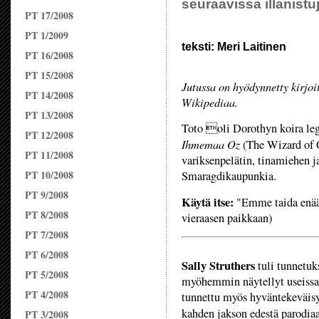
seuraavissa illanistu
PT 17/2008
PT 1/2009
teksti: Meri Laitinen
PT 16/2008
PT 15/2008
Jutussa on hyödynnetty kirjo
PT 14/2008
Wikipediaa.
PT 13/2008
Toto oli Dorothyn koira le
PT 12/2008
Ihmemaa Oz
(The Wizard of O
PT 11/2008
variksenpelätin, tinamiehen ja
PT 10/2008
Smaragdikaupunkia.
PT 9/2008
Käytä itse:
"Emme taida enää
PT 8/2008
vieraasen paikkaan)
PT 7/2008
PT 6/2008
Sally Struthers
tuli tunnetuks
PT 5/2008
myöhemmin näytellyt useissa s
PT 4/2008
tunnettu myös hyväntekeväisy
kahden jakson edestä parodia
PT 3/2008