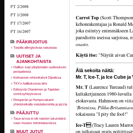
PT 2/2008
PT 1/2008
Carrot Top
(Scott Thompson
PT 17/2007
kehonrakentajaa ja Ronald M
joka esiintyy enimmäkseen Las
PT 16/2007
parodioitu useissa sarjoissa,
PÄÄKIRJOITUS
osasto.
Tarjolla allergisoivaa naisasiaa
Käytä itse:
"Näytät aivan Carr
UUTISET JA
AJANKOHTAISTA
Hallitus sopi yliopistolain uudistuksen
Älä sekoita näitä:
periaatteista
Mr. T, Ice-T, ja Ice Cube ja 
Kolmannet rehtorikahvit Dipolissa
TKY:n hallituksesta tiimi
Mr. T
(Laurence Tureaud) tuli
Edistystä Otaniemen ja Tapiolan
kultaketjuineen 1980-luvulla
verkkoyhteyksissä
elokuvasta. Hahmoon on viita
Retuperän ja Humpsvakarin
yhteiskeikalla viulutaiturointia ja jazzia
´Brienissa,
Pikku-Britannias
PÄÄJUTTU
tokaisusta "I pity the fool!"
Tasa-arvoa ei ole naisten lukumäärä
vaan muutos toimintatavoissa
Ice-T
(Tracy Lauren Marrow)
on julkaissut myös poliittiss
MUUT JUTUT