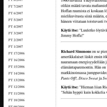
1960-luvuilla Yhdysvalloissa
olikin määrä tavata mafiamie
PT 7/2007
Hoffan ruumista ei koskaan l
PT 6/2007
mielikuvitusta siinä määrin, et
PT 5/2007
häneen viitataan toistuvasti t
PT 4/2007
Käytä itse:
"Luuletko löytävä
PT 3/2007
Jimmy Hoffa!"
PT 2/2007
PT 1/2007
Richard Simmons
on se pien
PT 17/2006
amerikkalaiset läskit ensin i
PT 16/2006
nauramaan energisyydellään ja
PT 15/2006
elämäntaparemontin. Hän on 
markkinoimassa jumppavideoi
PT 14/2006
Pants Off!, Disco Sweat
Sw
ja
PT 13/2006
PT 12/2006
Käytä itse:
"Hieman liian Ri
"Sehän hyppii kuin kokkelia
PT 11/2006
PT 10/2006
PT 09/2006