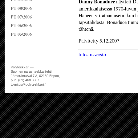
Danny Bonaduce
näytteli Da
PT 08/2006
amerikkalaisessa 1970-luvun
Häneen viitataan usein, kun h
PT 07/2006
lapsitähdestä. Bonaduce tunnet
PT 06/2006
tähtenä.
PT 05/2006
Päivitetty 5.12.2007
tulostusversio
Polyteekkari —
Suomen paras teekkarilehti
Jämeräntaival 7 A, 02150 Espoo,
puh. (09) 468 3307
toimitus@polyteekkari.fi