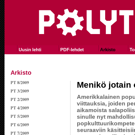
Uusin lehti
PDF-lehdet
Arkisto
To
Arkisto
PT 8/2009
Menikö jotain 
PT 3/2009
Amerikkalainen popula
PT 2/2009
viittauksia, joiden p
PT 4/2009
aikamoista salapoliis
PT 5/2009
sinulle nyt mahdolli
popkulttuurikompeten
PT 6/2009
seuraaviin käsitteisii
PT 7/2009