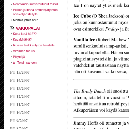
Ice-T on näytellyt esimerkiks
Neonvaloin somistautunut fossiili
Pelkoa ja inhoa ammattijärjestön
opiskelijaristeilyllä
Ice Cube
(O´Shea Jackson) on
Menikö jotain ohi?
joka on kunnostautunut myös 
Friday
Ba
ovat esimerkiksi
- ja
VAKIOPALAT
Kuka ketä hä???
Vanilla Ice
(Robert Mathew V
KuvaMitäHä?
surullisenkuuluisa rap-artist
Ikuisen teekkaritytön haudalla
Virallinen totuus
luvun alkupuolella. Hänen suu
Pölyttäjä
plagiointisyytteisiin, ja viime
ts. Toisin sanoen
valehdellut taustastaan näyt
hän oli kasvanut valkoisessa,
PT 15/2007
PT 14/2007
PT 13/2007
The Brady Bunch
oli suosittu
PT 12/2007
sitcom, jota tehtiin vuosina 1
herättää ansaittua retrohilpeyt
PT 11/2007
Alkuperäisen voi käydä katso
PT 10/2007
PT 9/2007
Jimmy Hoffa oli tunnettu ja 
PT 8/2007