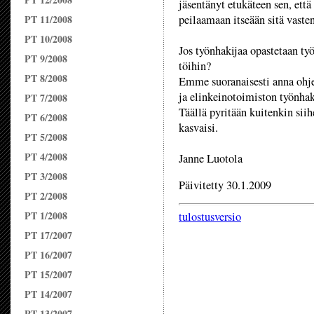
jäsentänyt etukäteen sen, että
PT 11/2008
peilaamaan itseään sitä vasten
PT 10/2008
Jos työnhakijaa opastetaan ty
PT 9/2008
töihin?
PT 8/2008
Emme suoranaisesti anna ohjei
ja elinkeinotoimiston työnha
PT 7/2008
Täällä pyritään kuitenkin siih
PT 6/2008
kasvaisi.
PT 5/2008
PT 4/2008
Janne Luotola
PT 3/2008
Päivitetty 30.1.2009
PT 2/2008
PT 1/2008
tulostusversio
PT 17/2007
PT 16/2007
PT 15/2007
PT 14/2007
PT 13/2007