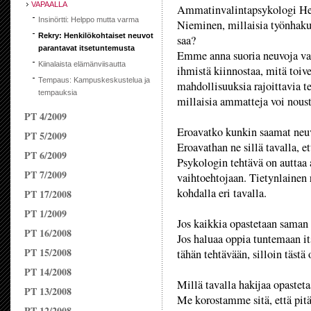
VAPAALLA
Ammatinvalintapsykologi He
Insinörtti: Helppo mutta varma
Nieminen, millaisia työnhakuo
Rekry: Henkilökohtaiset neuvot
saa?
parantavat itsetuntemusta
Emme anna suoria neuvoja vaa
Kiinalaista elämänviisautta
ihmistä kiinnostaa, mitä toive
Tempaus: Kampuskeskustelua ja
mahdollisuuksia rajoittavia te
tempauksia
millaisia ammatteja voi noust
PT 4/2009
Eroavatko kunkin saamat neuv
PT 5/2009
Eroavathan ne sillä tavalla, et
PT 6/2009
Psykologin tehtävä on auttaa 
PT 7/2009
vaihtoehtojaan. Tietynlainen 
kohdalla eri tavalla.
PT 17/2008
PT 1/2009
Jos kaikkia opastetaan saman
PT 16/2008
Jos haluaa oppia tuntemaan i
PT 15/2008
tähän tehtävään, silloin tästä
PT 14/2008
Millä tavalla hakijaa opastet
PT 13/2008
Me korostamme sitä, että pitää
PT 12/2008