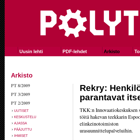
Uusin lehti
PDF-lehdet
Arkisto
To
Arkisto
PT 8/2009
Rekry: Henkil
PT 3/2009
parantavat it
PT 2/2009
TKK:n Innovaatiokeskuksen s
UUTISET
töitä hakevan teekkarin Espoo
KESKUSTELU
elinkeinotoimiston
AJASSA
urasuunnittelupalveluihin.
PÄÄJUTTU
IHMISET