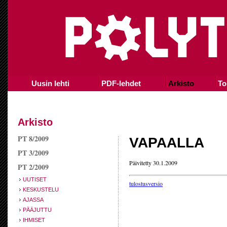
Uusin lehti
PDF-lehdet
Arkisto
To
Arkisto
PT 8/2009
VAPAALLA
PT 3/2009
Päivitetty 30.1.2009
PT 2/2009
UUTISET
tulostusversio
KESKUSTELU
AJASSA
PÄÄJUTTU
IHMISET