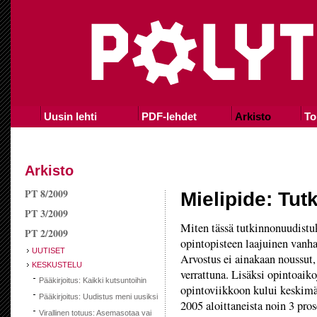
Uusin lehti
PDF-lehdet
Arkisto
To
Arkisto
PT 8/2009
Mielipide: Tut
PT 3/2009
Miten tässä tutkinnonuudistuk
PT 2/2009
opintopisteen laajuinen vanha
UUTISET
Arvostus ei ainakaan noussut
KESKUSTELU
verrattuna. Lisäksi opintoaikoj
Pääkirjoitus: Kaikki kutsuntoihin
opintoviikkoon kului keskimää
Pääkirjoitus: Uudistus meni uusiksi
2005 aloittaneista noin 3 pros
Virallinen totuus: Asemasotaa vai