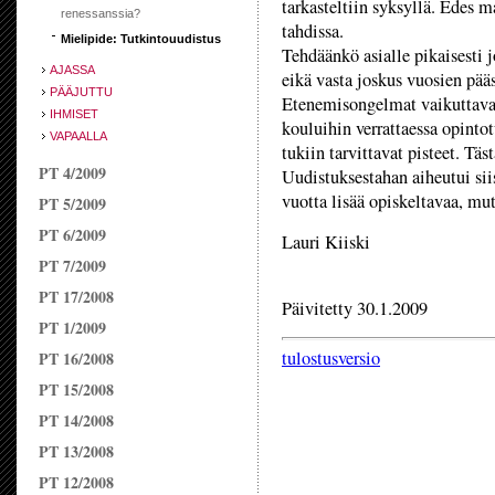
tarkasteltiin syksyllä. Edes 
renessanssia?
tahdissa.
Mielipide: Tutkintouudistus
Tehdäänkö asialle pikaisesti 
AJASSA
eikä vasta joskus vuosien pää
PÄÄJUTTU
Etenemisongelmat vaikuttavat 
IHMISET
kouluihin verrattaessa opint
VAPAALLA
tukiin tarvittavat pisteet. T
PT 4/2009
Uudistuksestahan aiheutui sii
vuotta lisää opiskeltavaa, mu
PT 5/2009
PT 6/2009
Lauri Kiiski
PT 7/2009
PT 17/2008
Päivitetty 30.1.2009
PT 1/2009
tulostusversio
PT 16/2008
PT 15/2008
PT 14/2008
PT 13/2008
PT 12/2008