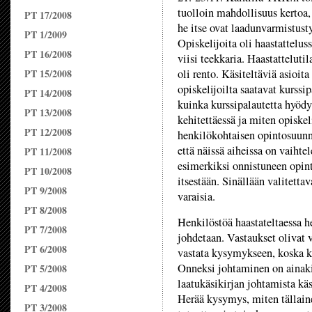
tuolloin mahdollisuus kertoa,
PT 17/2008
he itse ovat laadunvarmistusty
PT 1/2009
Opiskelijoita oli haastattelu
PT 16/2008
viisi teekkaria. Haastattelutil
PT 15/2008
oli rento. Käsiteltäviä asioit
opiskelijoilta saatavat kurssip
PT 14/2008
kuinka kurssipalautetta hyödy
PT 13/2008
kehitettäessä ja miten opiskel
PT 12/2008
henkilökohtaisen opintosuunn
että näissä aiheissa on vaiht
PT 11/2008
esimerkiksi onnistuneen opin
PT 10/2008
itsestään. Sinällään valitetta
PT 9/2008
varaisia.
PT 8/2008
Henkilöstöä haastateltaessa h
PT 7/2008
johdetaan. Vastaukset olivat v
PT 6/2008
vastata kysymykseen, koska kok
Onneksi johtaminen on ainak
PT 5/2008
laatukäsikirjan johtamista kä
PT 4/2008
Herää kysymys, miten tällain
PT 3/2008