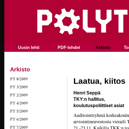
Uusin lehti
PDF-lehdet
Arkisto
To
Arkisto
PT 8/2009
Laatua, kiitos
PT 3/2009
Henri Seppä
PT 2/2009
TKY:n hallitus,
PT 4/2009
koulutuspoliittiset asiat
PT 5/2009
Auditointiryhmä korkeakoulu
PT 6/2009
arviointineuvostosta vieraili
PT 7/2009
21.-23.11. Kaikilla TKK:n toi