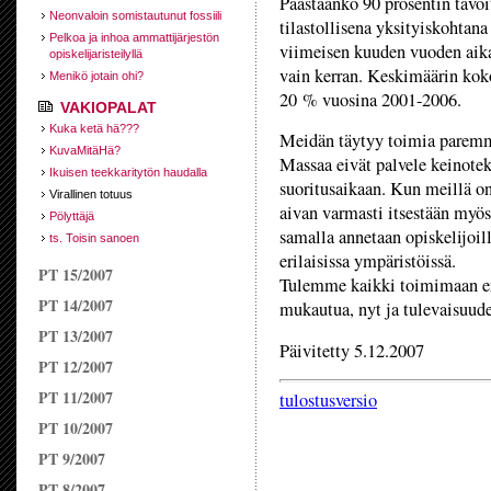
Päästäänkö 90 prosentin tavoi
Neonvaloin somistautunut fossiili
tilastollisena yksityiskohtan
Pelkoa ja inhoa ammattijärjestön
viimeisen kuuden vuoden aikan
opiskelijaristeilyllä
vain kerran. Keskimäärin koko
Menikö jotain ohi?
20 % vuosina 2001-2006.
VAKIOPALAT
Kuka ketä hä???
Meidän täytyy toimia paremmi
KuvaMitäHä?
Massaa eivät palvele keinoteko
Ikuisen teekkaritytön haudalla
suoritusaikaan. Kun meillä o
Virallinen totuus
aivan varmasti itsestään myös
Pölyttäjä
samalla annetaan opiskelijoi
ts. Toisin sanoen
erilaisissa ympäristöissä.
PT 15/2007
Tulemme kaikki toimimaan eri
PT 14/2007
mukautua, nyt ja tulevaisuude
PT 13/2007
Päivitetty 5.12.2007
PT 12/2007
PT 11/2007
tulostusversio
PT 10/2007
PT 9/2007
PT 8/2007