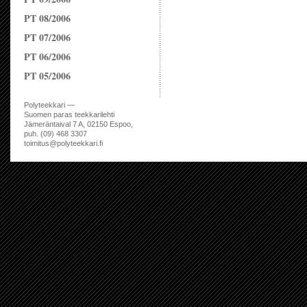
PT 08/2006
PT 07/2006
PT 06/2006
PT 05/2006
Polyteekkari —
Suomen paras teekkarilehti
Jämeräntaival 7 A, 02150 Espoo,
puh. (09) 468 3307
toimitus@polyteekkari.fi