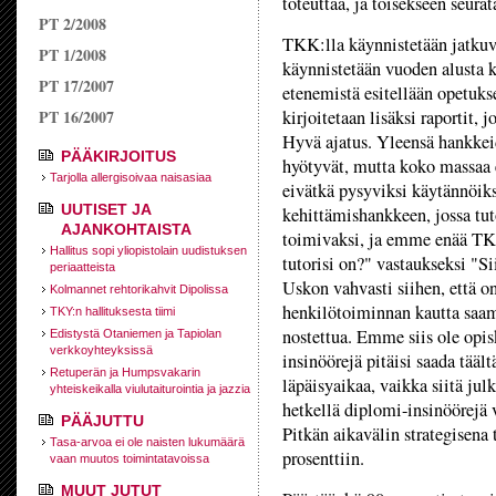
toteuttaa, ja toisekseen seurat
PT 2/2008
TKK:lla käynnistetään jatkuva
PT 1/2008
käynnistetään vuoden alusta 
PT 17/2007
etenemistä esitellään opetuks
PT 16/2007
kirjoitetaan lisäksi raportit,
Hyvä ajatus. Yleensä hankkei
PÄÄKIRJOITUS
hyötyvät, mutta koko massaa e
Tarjolla allergisoivaa naisasiaa
eivätkä pysyviksi käytännöiks
UUTISET JA
kehittämishankkeen, jossa tu
AJANKOHTAISTA
toimivaksi, ja emme enää TK
Hallitus sopi yliopistolain uudistuksen
tutorisi on?" vastaukseksi "Si
periaatteista
Uskon vahvasti siihen, että o
Kolmannet rehtorikahvit Dipolissa
henkilötoiminnan kautta saam
TKY:n hallituksesta tiimi
nostettua. Emme siis ole opis
Edistystä Otaniemen ja Tapiolan
verkkoyhteyksissä
insinöörejä pitäisi saada täält
Retuperän ja Humpsvakarin
läpäisyaikaa, vaikka siitä ju
yhteiskeikalla viulutaiturointia ja jazzia
hetkellä diplomi-insinöörejä v
PÄÄJUTTU
Pitkän aikavälin strategisena
Tasa-arvoa ei ole naisten lukumäärä
prosenttiin.
vaan muutos toimintatavoissa
MUUT JUTUT