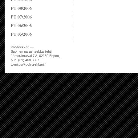
PT 08/2006
PT 07/2006
PT 06/2006
PT 05/2006
Polyteekkari —
Suomen paras teekkarilehti
Jämeräntaival 7 A, 02150 Espoo,
puh. (09) 468 3307
toimitus@polyteekkari.fi