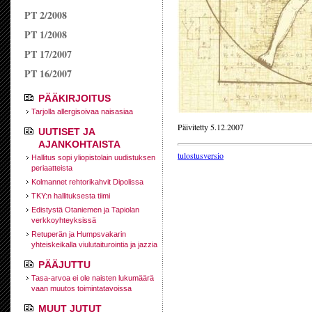
PT 2/2008
PT 1/2008
PT 17/2007
PT 16/2007
PÄÄKIRJOITUS
Tarjolla allergisoivaa naisasiaa
Päivitetty 5.12.2007
UUTISET JA
AJANKOHTAISTA
tulostusversio
Hallitus sopi yliopistolain uudistuksen
periaatteista
Kolmannet rehtorikahvit Dipolissa
TKY:n hallituksesta tiimi
Edistystä Otaniemen ja Tapiolan
verkkoyhteyksissä
Retuperän ja Humpsvakarin
yhteiskeikalla viulutaiturointia ja jazzia
PÄÄJUTTU
Tasa-arvoa ei ole naisten lukumäärä
vaan muutos toimintatavoissa
MUUT JUTUT