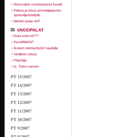
Neonvaloin somistautunut fossiili
Pelkoa ja inhoa ammattijärjestön
opiskelijaristeilyllä
Menikö jotain ohi?
VAKIOPALAT
Kuka ketä hä???
KuvaMitäHä?
Ikuisen teekkaritytön haudalla
Virallinen totuus
Pölyttäjä
ts. Toisin sanoen
PT 15/2007
PT 14/2007
PT 13/2007
PT 12/2007
PT 11/2007
PT 10/2007
PT 9/2007
PT 8/2007