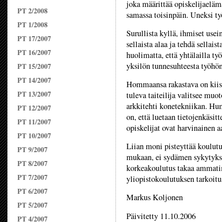
joka määrittää opiskelijaeläm
PT 2/2008
samassa toisinpäin. Uneksi ty
PT 1/2008
Surullista kyllä, ihmiset usein
PT 17/2007
sellaista alaa ja tehdä sellaist
PT 16/2007
huolimatta, että yhtälailla ty
yksilön tunnesuhteesta työhön
PT 15/2007
PT 14/2007
Hommaansa rakastava on kiista
PT 13/2007
tuleva taiteilija valitsee muo
arkkitehti konetekniikan. Hu
PT 12/2007
on, että luetaan tietojenkäsit
PT 11/2007
opiskelijat ovat harvinainen a
PT 10/2007
Liian moni pisteyttää koulut
PT 9/2007
mukaan, ei sydämen sykytykse
PT 8/2007
korkeakoulutus takaa ammatin
PT 7/2007
yliopistokoulutuksen tarkoitu
PT 6/2007
Markus Koljonen
PT 5/2007
Päivitetty 11.10.2006
PT 4/2007