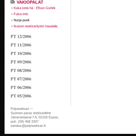
VAKIOPALAT
Kuka ketä hä - Efsun Gürlek
Fuksi-info
Nurja puoli
Ikuisen teekkaritytön haudalla
PT 12/2006
PT 11/2006
PT 10/2006
PT 09/2006
PT 08/2006
PT 07/2006
PT 06/2006
PT 05/2006
Polyteekkari —
Suomen paras teekkarilehti
Jämeräntaival 7 A, 02150 Espoo,
puh. (09) 468 3307
toimitus@polyteekkari.fi