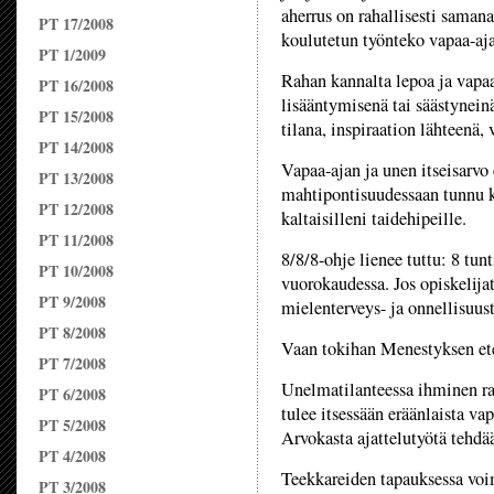
aherrus on rahallisesti samana
PT 17/2008
koulutetun työnteko vapaa-aja
PT 1/2009
Rahan kannalta lepoa ja vapa
PT 16/2008
lisääntymisenä tai säästyneinä
PT 15/2008
tilana, inspiraation lähteenä
PT 14/2008
Vapaa-ajan ja unen itseisarvo
PT 13/2008
mahtipontisuudessaan tunnu 
PT 12/2008
kaltaisilleni taidehipeille.
PT 11/2008
8/8/8-ohje lienee tuttu: 8 tunt
PT 10/2008
vuorokaudessa. Jos opiskelija
PT 9/2008
mielenterveys- ja onnellisuus
PT 8/2008
Vaan tokihan Menestyksen etee
PT 7/2008
Unelmatilanteessa ihminen raka
PT 6/2008
tulee itsessään eräänlaista va
PT 5/2008
Arvokasta ajattelutyötä tehdä
PT 4/2008
Teekkareiden tapauksessa voim
PT 3/2008