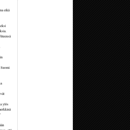
na eikä
deksi
ksia.
yhteensä
n
in
n. Suomi
sa
ivät
ua ylös
merkkinä
"
mään