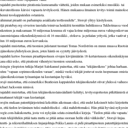
ajalahti puolustelee piratismia kumoamalla väitteitä, joiden mukaan esimerkiksi musiikki- tai
okuvateollisuus kärsisi vapaasta levityksestä. Hänen mukaansa ilmainen levitys toimii mainokse
hennä teoskappaleiden ostamista.
ahimmat piraatit on parhaimpia asiakkaita teollisuudelle", Storsjö yhtyy käsitykseen.
ljä piratebay.org-sivuston taustalla toimivaa henkilöä tuomittiin huhtikuussa Tukholmassa vuo
nkeuteen ja maksamaan 30 miljoonaa kruunua eli vajaa kolme miljoonaa euroa vahingonkorvau
ianomistajana oikeudenkäynnissä oli 16 musiikki-, elokuva- ja pelialan yritystä, jotka vaativat 
ilun 10 miljoonan euron korvauksia.
ajalahti muistuttaa, että tuomion julistanut tuomari Tomas Nordström on muun muassa Ruotsi
kijänoikeusyhdistyksen jäsen, joten häntä on syytetty jääviydestä.
ajalahti kertoo Suomen piraattipuolueen sivujen kävijämäärän 18-kertaistuneen oikeudenkäynn
kana eikä usko, että piratismi vähentyisi tuomion seurauksena.
lsingin yliopiston tutkija Marjut Salokannel painottaa, että sana "tekijänoikeus" johtaa harhaa
uluu "vapaan sopimusoikeuden varaan", minkä vuoksi tekijät joutuvat usein luopumaan omista
kijänoikeuksistaan työnantajan tai kustantajan hyväksi.
orsjö muistuttaa, että esimerkiksi Beatlesien kappaleiden tekijänoikeudet olivat yhdessä vaihees
chael Jacksonin nimissä.
ajalahti muistuttaa, että kun tekijänoikeuslainsäädäntö kehittyi, levitysrajoitusten pitkittämistä e
nnattaneet tekijät vaan kustantajat.
orsjön mukaan patenttijärjestelmä keksittiin aikoinaan siksi, että uudet keksinnöt tulisi kirjoitett
in, että tiedon leviäminen tulisi mahdolliseksi - eikä mahdottomaksi. Hän pitää hyvänä nykyesi
ogle.com-hakukonetta, josta voi nykyään selata esimerkiksi kirjoja. "Tiedon pitää olla vapaata.
otain tekijöillekin pitää taata mutta se pitää antaa suoraan heille eikä välikäsille", Storsjö linjaa.
tentti- ja rekisterihallituksen linjanjohtaja Pekka Launis ei pidä piraattipuoleen patenttijärjestel