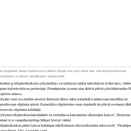
to Apajalahti, Marjut Salokannel ja Mikael Storsjö ovat yhtä mieltä siitä, että tietoyhteiskunnan
insäädäntö on jäänyt 'vinyylilevyjen aikakaudelle'.
tenttien ja tekijänoikeuksien nykymerkitys on kääntynyt niiden tarkoituksen irvikuvaksi, väittäv
paan tiedonlevityksen puolustajat. Piraattipuolue ja muut alan aktiivit pitivät yleisötilaisuuden 
iopiston aulassa.
kyään suuri osa etenkin nuorista ihmisistä rikkoo lakia esimerkiksi ladatessaan musiikkia tai
pioidessaan ohjelmia netistä. Esimerkiksi ohjelmistien omat standardit ärsyttävät avoimeen läh
rustuvien ohjelmien kehittäjiä.
ykyinen tekijänoikeuslainsäädäntö on ristiriidassa kansalaisten oikeustajun kanssa", Electronic
nland ry:n varapuheenjohtaja Mikael Storsjö väittää.
ekijänoikeuksia pitäisi katsoa kuluttajan näkökulmasta eikä teollisuuden intresseistä", Piraattip
oluesihteeri Ahto Apajalahti vaatii.