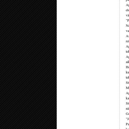
Ap
el
vä
"P
Ne
va
As
re
Ap
te
Ap
ai
He
ku
te
St
Mi
Ap
ka
St
ni
Go
"J
Pa