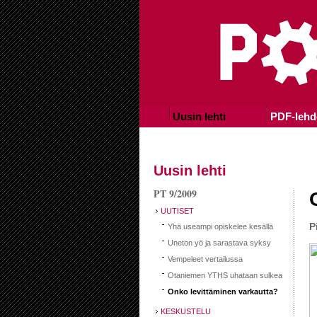
Uusin lehti
PDF-lehd
Uusin lehti
PT 9/2009
UUTISET
P
Yhä useampi opiskelee kesällä
Uneton yö ja sarastava syksy
Vempeleet vertailussa
Otaniemen YTHS uhataan sulkea
Onko levittäminen varkautta?
KESKUSTELU