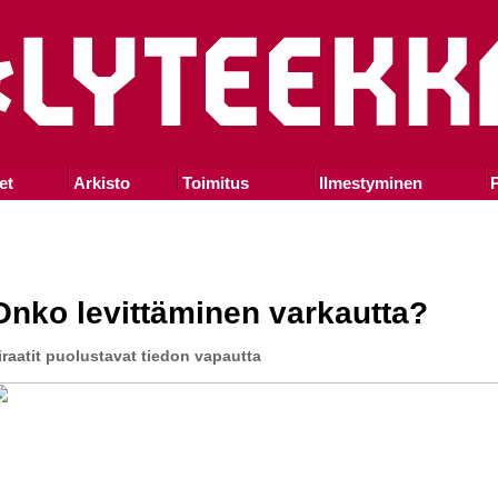
et
Arkisto
Toimitus
Ilmestyminen
P
Onko levittäminen varkautta?
iraatit puolustavat tiedon vapautta