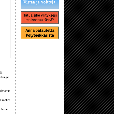
ät
Helsingin
dekoodiin
 Frontier
uolueen