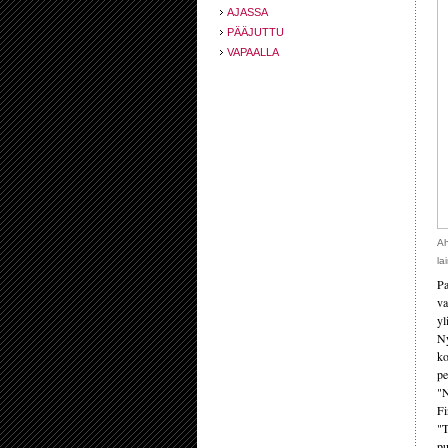
AJASSA
PÄÄJUTTU
VAPAALLA
Ah
la
Pa
va
yl
Ny
ko
pe
"N
Fi
"T
pu