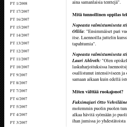
aina samanlaisia tenttejä".
PT 1/2008
PT 17/2007
Mitä tunnollinen oppilas te
PT 16/2007
Nopeasta valmistumisesta sti
PT 15/2007
Ollila
: "Ensimmäiset pari vuo
PT 14/2007
itse. Luennoilla juttelin kurs
PT 13/2007
tapahtumia".
PT 12/2007
Nopeasta valmistumisesta sti
PT 11/2007
Lauri Ahlroth:
"Olen opiskell
laskuharjoituksissa luennoitsi
PT 10/2007
osallistunut intensiiviseen ja
PT 9/2007
samaan aikaan kuin edellä ist
PT 8/2007
PT 7/2007
Miten välttää ruokajonot?
PT 6/2007
Fuksimajuri Otto Vehviläin
PT 5/2007
molemmin puolin puolen tunni
PT 4/2007
alkaa hävitä syömään jo puoli
ihan jumissa jo yhdestätoista 
PT 3/2007