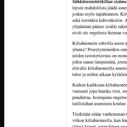
Sähköinsinöörikillan sisäme
täysin mahdollista jäädä asu
joskus myös tapahtuneen. Kil
sekä tietenkin kahvinkeitin. 
ylipäätään pääsee sisälle rak
eivät ole ongelmia hieman va
Kiltahuoneen sohvilla usein 
yöunia? Peseytyminenkin onni
niiden tavoitettavuus on mone
jokin sauna lämpimänä, joten 
elävälle kiltahuoneella asumin
tulee ja mihin aikaan kyläilem
Kaiken kaikkiaan kiltahuonee
varmasti jopa hauska vitsi, mu
puuduttaa. Isoimpana ongelman
laillistahan asuminen koulun t
Tiedetään erään vanhemman ti
viikon kiltahuoneella, kun hä
jäänyt kiinni, joten hänen asu