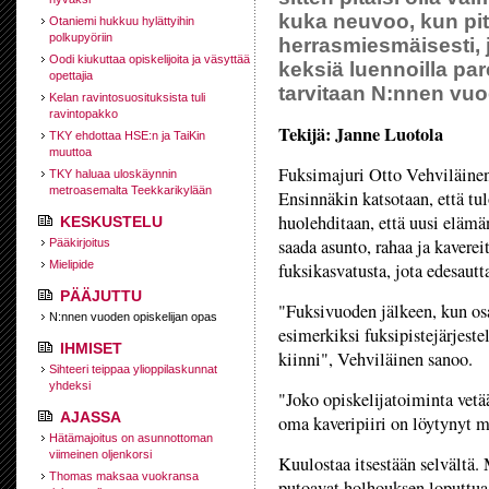
kuka neuvoo, kun pit
Otaniemi hukkuu hylättyihin
polkupyöriin
herrasmiesmäisesti,
Oodi kiukuttaa opiskelijoita ja väsyttää
keksiä luennoilla pa
opettajia
tarvitaan N:nnen vuo
Kelan ravintosuosituksista tuli
ravintopakko
Tekijä: Janne Luotola
TKY ehdottaa HSE:n ja TaiKin
muuttoa
Fuksimajuri Otto Vehviläinen
TKY haluaa uloskäynnin
metroasemalta Teekkarikylään
Ensinnäkin katsotaan, että tu
huolehditaan, että uusi elämä
KESKUSTELU
saada asunto, rahaa ja kavere
Pääkirjoitus
Mielipide
fuksikasvatusta, jota edesautt
PÄÄJUTTU
"Fuksivuoden jälkeen, kun osa
N:nnen vuoden opiskelijan opas
esimerkiksi fuksipistejärjeste
IHMISET
kiinni", Vehviläinen sanoo.
Sihteeri teippaa ylioppilaskunnat
yhdeksi
"Joko opiskelijatoiminta vetää
AJASSA
oma kaveripiiri on löytynyt m
Hätämajoitus on asunnottoman
viimeinen oljenkorsi
Kuulostaa itsestään selvältä. 
Thomas maksaa vuokransa
putoavat holhouksen loputtua? 