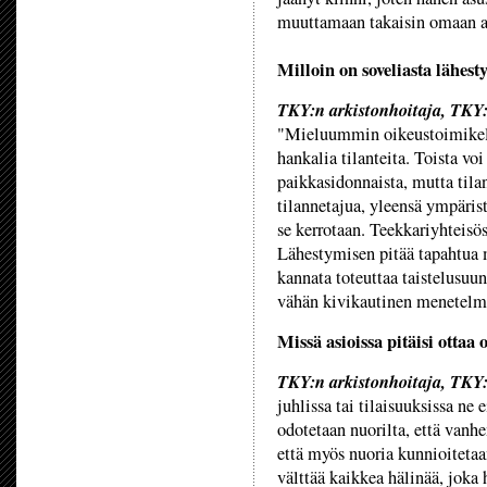
muuttamaan takaisin omaan a
Milloin on soveliasta lähest
TKY:n arkistonhoitaja, TKY:
"Mieluummin oikeustoimikelpoi
hankalia tilanteita. Toista vo
paikkasidonnaista, mutta tilan
tilannetajua, yleensä ympärist
se kerrotaan. Teekkariyhteisöss
Lähestymisen pitää tapahtua
kannata toteuttaa taistelusuun
vähän kivikautinen menetelm
Missä asioissa pitäisi ottaa 
TKY:n arkistonhoitaja, TKY:
juhlissa tai tilaisuuksissa ne 
odotetaan nuorilta, että vanh
että myös nuoria kunnioitetaan
välttää kaikkea hälinää, joka h