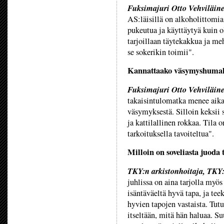
Fuksimajuri Otto Vehviläin
AS:läisillä on alkoholittomia 
pukeutua ja käyttäytyä kuin o
tarjoillaan täytekakkua ja me
se sokerikin toimii".
Kannattaako väsymyshuma
Fuksimajuri Otto Vehviläin
takaisintulomatka menee aika
väsymyksestä. Silloin keksii 
ja kattilallinen rokkaa. Tila o
tarkoituksella tavoiteltua".
Milloin on soveliasta juod
TKY:n arkistonhoitaja, TKY:
juhlissa on aina tarjolla myö
isäntäväeltä hyvä tapa, ja tee
hyvien tapojen vastaista. Tutu
itseltään, mitä hän haluaa. S