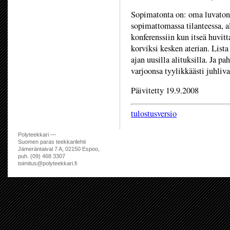
Sopimatonta on: oma luvaton 
sopimattomassa tilanteessa, 
konferenssiin kun itseä huvitt
korviksi kesken aterian. Lista
ajan uusilla alituksilla. Ja p
varjoonsa tyylikkäästi juhli
Päivitetty 19.9.2008
tulostusversio
Polyteekkari —
Suomen paras teekkarilehti
Jämeräntaival 7 A, 02150 Espoo,
puh. (09) 468 3307
toimitus@polyteekkari.fi