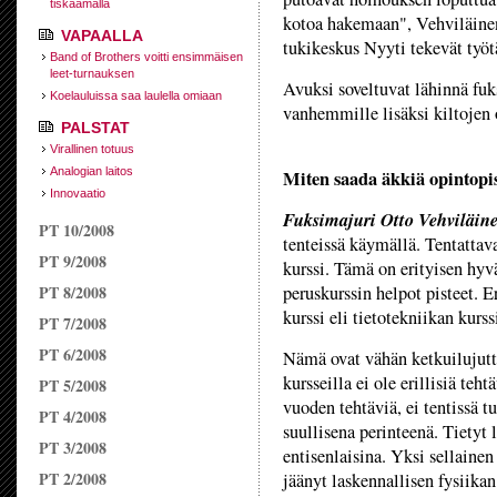
tiskaamalla
kotoa hakemaan", Vehviläinen 
VAPAALLA
tukikeskus Nyyti tekevät työt
Band of Brothers voitti ensimmäisen
leet-turnauksen
Avuksi soveltuvat lähinnä fuk
Koelauluissa saa laulella omiaan
vanhemmille lisäksi kiltojen 
PALSTAT
Virallinen totuus
Analogian laitos
Miten saada äkkiä opintopis
Innovaatio
Fuksimajuri Otto Vehviläin
PT 10/2008
tenteissä käymällä. Tentattava
PT 9/2008
kurssi. Tämä on erityisen hyvä
PT 8/2008
peruskurssin helpot pisteet. 
kurssi eli tietotekniikan kurs
PT 7/2008
PT 6/2008
Nämä ovat vähän ketkuilujutt
kursseilla ei ole erillisiä te
PT 5/2008
vuoden tehtäviä, ei tentissä t
PT 4/2008
suullisena perinteenä. Tietyt l
PT 3/2008
entisenlaisina. Yksi sellainen
PT 2/2008
jäänyt laskennallisen fysiika