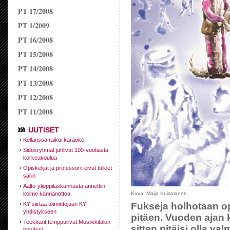
PT 17/2008
PT 1/2009
PT 16/2008
PT 15/2008
PT 14/2008
PT 13/2008
PT 12/2008
PT 11/2008
UUTISET
Kellarissa raikui karaoke
Sidosryhmät juhlivat 100-vuotiasta
korkeakoulua
Opiskelijat ja professorit eivät tulleet
saliin
Aalto-ylioppilaskunnasta annettiin
kolme kannanottoa
Kuva: Maija Kuismanen
KY siirtää toimintojaan KY-
Fukseja holhotaan o
yhdistykseen
pitäen. Vuoden ajan k
Teekkarit temppuilivat Musiikkitalon
sitten pitäisi olla v
hyväksi