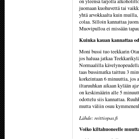
on yleensä tarjolla alkoholitt
juomaan kuohuvettä tai vaikka
yhtä arvokkaalta kuin muilla, 
colaa. Silloin kannattaa juoma
Muovipulloa ei missään tapauk
Kuinka kauan kannattaa od
Moni bussi tuo teekkarin Ota
jos haluaa jatkaa Teekkarikylä
Normaalilla kävelynopeudella
taas bussimatka taittuu 3 minu
korkeintaan 6 minuuttia, jos
iltaruuhkan aikaan kylään ajav
on keskimäärin alle 5 minuutt
odottelu siis kannattaa. Ruuh
mutta väliin osuu kymmenenk
Lähde: reittiopas.fi
Voiko kiltahuoneelle muut