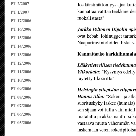
PT 2/2007
Jos kärsimättömyys ajaa kui
kannattaa välttää teekkareid
PT 1/2007
ruokalistasta".
PT 17/2006
Jarkko Peltonen Dipolin opi
PT 16/2006
ovat kebab, lohinugget tartark
PT 15/2006
Naapuriravintoloiden listat v
PT 14/2006
Kannattaako karkkihumala
PT 13/2006
PT 12/2006
Lääketieteellisen tiedekunnan
Ylikorkala
PT 11/2006
: "Kysymys edellytt
täytetty liköörillä".
PT 10/2006
PT 09/2006
Helsingin yliopiston riippuv
Hannu Alho:
"Sokeri- ja alk
PT 08/2006
suorituskyky laskee (humala) j
PT 07/2006
sen sijaan voi tulla vain miel
PT 06/2006
matalalla ja äkkiä nauttii sok
PT 05/2006
vastaava mutta vähemmän vaar
laskemaan veren sokeripitoisuu