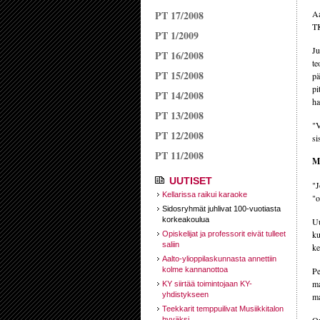
PT 17/2008
Aa
TK
PT 1/2009
Ju
PT 16/2008
te
PT 15/2008
pä
pi
PT 14/2008
ha
PT 13/2008
"V
PT 12/2008
si
PT 11/2008
Mi
UUTISET
"J
Kellarissa raikui karaoke
"o
Sidosryhmät juhlivat 100-vuotiasta
korkeakoulua
Uu
ku
Opiskelijat ja professorit eivät tulleet
saliin
ke
Aalto-ylioppilaskunnasta annettiin
kolme kannanottoa
Pe
ma
KY siirtää toimintojaan KY-
yhdistykseen
ma
Teekkarit temppuilivat Musiikkitalon
hyväksi