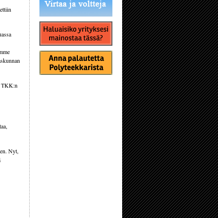
ttiin
uassa
"Emme
ilaskunnan
:n TKK:n
taa,
en. Nyt,
ä