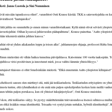
ksti: Janne Luotola ja Sini Numminen
ivät missään tapauksessa olleet", vararehtori Outi Krause kiistää. TKK:n satavuotisjuhlia on ku
ävirallisesti "hautajaisiksi".
äitä juhlia on suunniteltu jo ennen minun vararehtoriaikaani. Kyllä nämä olivat selvästi yliopist
tavuotisjuhlat. Olihan kyseessä juhlavuoden päätapahtuma", Krause painottaa. "Aalto-yliopistoll
tään tekemistä näiden juhlien kanssa."
uhlat olivat yhden aikakauden loppu ja toisen alku", juhlamenojen ohjaaja, professori Riitta Sm
onnehtii.
inun mielestäni oli vähän haikea tunnelma päiväjuhlassa. Katsoimme 100 vuotta taaksepäin. To
tajuhlissa virisi positiivinen ja innostunut mieli, jossa vallitsi lämmin yhteisöllisyys."
utajaiset tilaisuus ei ollut Smedsinkään mielestä. "Ehkä ennemmin Aalto-yliopiston kihlajaiset"
htii.
ehellisesti sanoen olen miettinyt sitä, mitä jää teekkariudesta. Teekkariuden erityispiirre on yhte
nusta tuntuu, että ryhmähenkeä ei ole enää niin paljon opiskelijoiden kesken kuin meillä vanhe
nen tehtiin paljon porukassa, kun oli yhteiset lukujärjestykset", Outi Krause muistelee.
skon, että teekkarius säilyy. Se pystyy määrittelemään tulevaisuudessa itsensä suhteessa muihin
ten ehkä lisääkin omaa identiteettiä. Toisaalta voi syntyä jotain uuttakin, hybridi-identiteettejä", R
meds uskoo.