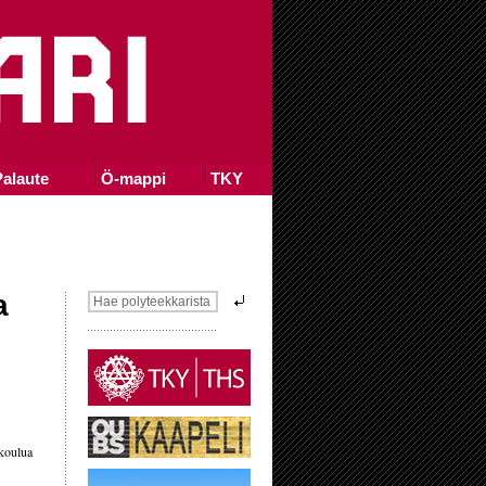
alaute
Ö-mappi
TKY
a
 koulua