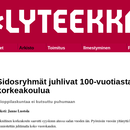
et
Arkisto
Toimitus
Ilmestyminen
P
Sidosryhmät juhlivat 100-vuotiast
korkeakoulua
lioppilaskuntaa ei kutsuttu puhumaan
ksti: Janne Luotola
knillinen korkeakoulu saavutti syyskuun alussa sadan vuoden iän. Pyöreisiin vuosiin yltänyttä
nnioitettiin juhlimalla koko vuorokauden.