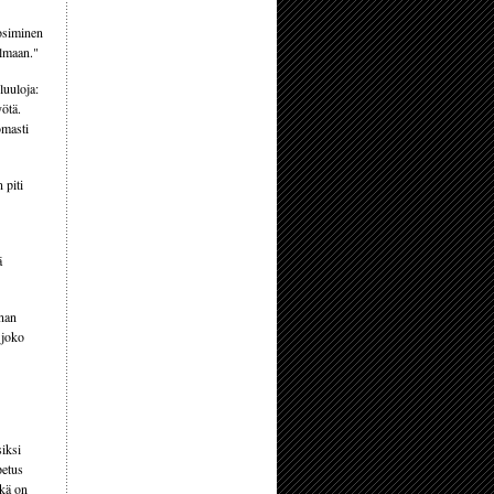
uosiminen
ilmaan."
luuloja:
yötä.
omasti
 piti
ä
nnan
 joko
siksi
petus
ikä on