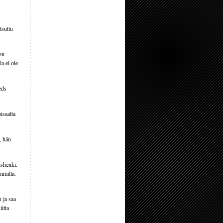
tsuttu
on
a ei ole
eds
isaalta
, hän
ishenki.
mmilla.
 ja saa
iitta