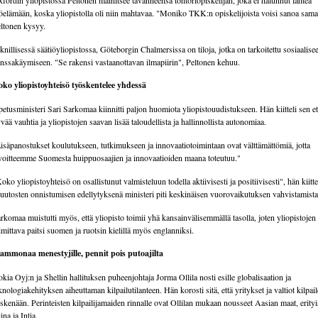
fordin yliopistossa Peltonen mainitsee tavanneensa tohtoriopiskelijan, joka ei halunnut lähteä
öelämään, koska yliopistolla oli niin mahtavaa. "Moniko TKK:n opiskelijoista voisi sanoa sam
ltonen kysyy.
knillisessä säätiöyliopistossa, Göteborgin Chalmersissa on tiloja, jotka on tarkoitettu sosiaalise
nssakäymiseen. "Se rakensi vastaanottavan ilmapiirin", Peltonen kehuu.
ko yliopistoyhteisö työskentelee yhdessä
etusministeri Sari Sarkomaa kiinnitti paljon huomiota yliopistouudistukseen. Hän kiitteli sen e
vää vauhtia ja yliopistojen saavan lisää taloudellista ja hallinnollista autonomiaa.
isäpanostukset koulutukseen, tutkimukseen ja innovaatiotoimintaan ovat välttämättömiä, jotta
voitteemme Suomesta huippuosaajien ja innovaatioiden maana toteutuu."
oko yliopistoyhteisö on osallistunut valmisteluun todella aktiivisesti ja positiivisesti", hän kiitte
utosten onnistumisen edellytyksenä ministeri piti keskinäisen vuorovaikutuksen vahvistamista
rkomaa muistutti myös, että yliopisto toimii yhä kansainvälisemmällä tasolla, joten yliopistojen
imittava paitsi suomen ja ruotsin kielillä myös englanniksi.
mmonaa menestyjille, pennit pois putoajilta
kia Oyj:n ja Shellin hallituksen puheenjohtaja Jorma Ollila nosti esille globalisaation ja
knologiakehityksen aiheuttaman kilpailutilanteen. Hän korosti sitä, että yritykset ja valtiot kilpai
skenään. Perinteisten kilpailijamaiden rinnalle ovat Ollilan mukaan nousseet Aasian maat, erityi
ina ja Intia.