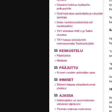
Ox
ty
Otaniemi hukkuu hylättyihin
polkupyöriin
Pe
Oodi kiukuttaa opiskelijoita ja väsyttää
Te
opettajia
ka
Kelan ravintosuosituksista tuli
ravintopakko
Ko
TKY ehdottaa HSE:n ja TaiKin
muuttoa
Op
TKY haluaa uloskäynnin
hy
metroasemalta Teekkarikylään
KESKUSTELU
"L
ta
Pääkirjoitus
Mielipide
"K
PÄÄJUTTU
Mu
N:nnen vuoden opiskelijan opas
Sa
IHMISET
to
Sihteeri teippaa ylioppilaskunnat
yhdeksi
Ma
AJASSA
No
Hätämajoitus on asunnottoman
te
viimeinen oljenkorsi
ke
Thomas maksaa vuokransa
Ki