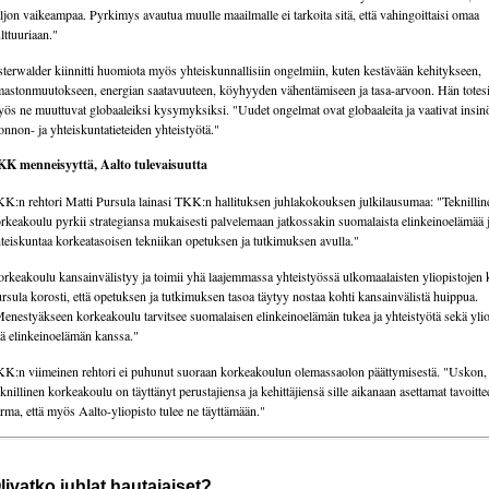
ljon vaikeampaa. Pyrkimys avautua muulle maailmalle ei tarkoita sitä, että vahingoittaisi omaa
lttuuriaan."
terwalder kiinnitti huomiota myös yhteiskunnallisiin ongelmiin, kuten kestävään kehitykseen,
mastonmuutokseen, energian saatavuuteen, köyhyyden vähentämiseen ja tasa-arvoon. Hän totesi,
ös ne muuttuvat globaaleiksi kysymyksiksi. "Uudet ongelmat ovat globaaleita ja vaativat insinö
onnon- ja yhteiskuntatieteiden yhteistyötä."
K menneisyyttä, Aalto tulevaisuutta
K:n rehtori Matti Pursula lainasi TKK:n hallituksen juhlakokouksen julkilausumaa: "Teknillin
rkeakoulu pyrkii strategiansa mukaisesti palvelemaan jatkossakin suomalaista elinkeinoelämää 
teiskuntaa korkeatasoisen tekniikan opetuksen ja tutkimuksen avulla."
rkeakoulu kansainvälistyy ja toimii yhä laajemmassa yhteistyössä ulkomaalaisten yliopistojen 
rsula korosti, että opetuksen ja tutkimuksen tasoa täytyy nostaa kohti kansainvälistä huippua.
enestyäkseen korkeakoulu tarvitsee suomalaisen elinkeinoelämän tukea ja yhteistyötä sekä ylio
tä elinkeinoelämän kanssa."
K:n viimeinen rehtori ei puhunut suoraan korkeakoulun olemassaolon päättymisestä. "Uskon, 
knillinen korkeakoulu on täyttänyt perustajiensa ja kehittäjiensä sille aikanaan asettamat tavoittee
rma, että myös Aalto-yliopisto tulee ne täyttämään."
livatko juhlat hautajaiset?