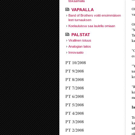
tiskaamalla
Ol
VAPAALLA
va
Band of Brothers voitti ensimmäisen
leet-turnauksen
Ol
Koelauluissa saa laulella omiaan
"M
PALSTAT
Ta
ka
Virallinen totuus
Analogian laitos
"O
Innovaatio
es
PT 10/2008
"Y
PT 9/2008
to
ko
PT 8/2008
"R
PT 7/2008
ke
PT 6/2008
me
PT 5/2008
In
PT 4/2008
To
PT 3/2008
ka
ul
PT 2/2008
ol