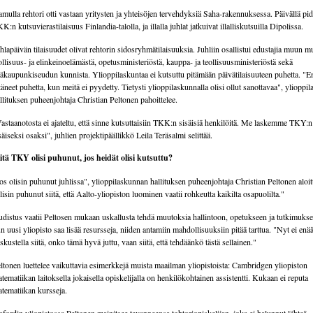
mulla rehtori otti vastaan yritysten ja yhteisöjen tervehdyksiä Saha-rakennuksessa. Päivällä pide
K:n kutsuvierastilaisuus Finlandia-talolla, ja illalla juhlat jatkuivat illalliskutsuilla Dipolissa.
hlapäivän tilaisuudet olivat rehtorin sidosryhmätilaisuuksia. Juhliin osallistui edustajia muun m
ollisuus- ja elinkeinoelämästä, opetusministeriöstä, kauppa- ja teollisuusministeriöstä sekä
äkaupunkiseudun kunnista. Ylioppilaskuntaa ei kutsuttu pitämään päivätilaisuuteen puhetta. 
täneet puhetta, kun meitä ei pyydetty. Tietysti ylioppilaskunnalla olisi ollut sanottavaa", yliopp
llituksen puheenjohtaja Christian Peltonen pahoittelee.
astaanotosta ei ajateltu, että sinne kutsuttaisiin TKK:n sisäisiä henkilöitä. Me laskemme TKY
säiseksi osaksi", juhlien projektipäällikkö Leila Teräsalmi selittää.
tä TKY olisi puhunut, jos heidät olisi kutsuttu?
os olisin puhunut juhlissa", ylioppilaskunnan hallituksen puheenjohtaja Christian Peltonen aloit
lisin puhunut siitä, että Aalto-yliopiston luominen vaatii rohkeutta kaikilta osapuolilta."
distus vaatii Peltosen mukaan uskallusta tehdä muutoksia hallintoon, opetukseen ja tutkimukse
n uusi yliopisto saa lisää resursseja, niiden antamiin mahdollisuuksiin pitää tarttua. "Nyt ei enä
skustella siitä, onko tämä hyvä juttu, vaan siitä, että tehdäänkö tästä sellainen."
ltonen luettelee vaikuttavia esimerkkejä muista maailman yliopistoista: Cambridgen yliopiston
tematiikan laitoksella jokaisella opiskelijalla on henkilökohtainen assistentti. Kukaan ei reputa
tematiikan kursseja.