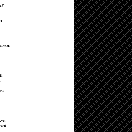
aa?"
en
tenevän
li.
.
 on
levat
sesti