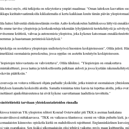
lila totesi myös, että tutkijoita on rekrytoitava ympäri maailmaa: "Oman laitoksen kasvattien s
ikkapa kielitaitovaatimuksilla kikkailemalla ei kerta kaikkiaan kuulu tämän päivän yliopistomaa
lila halusi hälventää elinkeinoelämän rooliin Aalto-korkeakoulun hallituksessa liittyviä ennakko
e emme tarvitse yliopistoja ja korkeakouluja tekemään lyhytjänteistä tuotekehitystä ja selvityst
rvitsemme kriittistä, vahvaa ja autonomista yliopistoa, joka kykenee katsomaan ennakkoluulott
uemmas ja haastamaan perinteisiä käsityksiä."
piskelija on nostettava yliopistojen uudistustyössä huomion keskipisteeseen", Ollila julisti. Hän
imerkkinä suomalaista peruskoulua, jossa oppilas on asetettu koulutyön keskipisteeseen.
liopistojen tulosvastuuta on vahvistettava", Ollila tähdensi. "Yliopistojen on omaksuttava
imintakulttuuri, jossa laatua ja tuloksellisuutta palkitaan aidosti ja jossa kyetään rakennekehityst
skeviin päätöksiin."
esursseja on voitava rohkeasti ohjata parhaille yksiköille, jotka toimivat suomalaisen yhteisku
hityksen kannalta keskeisillä aloilla. Samalla toimintaa tulee karsia tai lopettaa aloilla, jotka ovat
nettäneet ajankohtaisuutensa tai eivät kykene saavuttamaan laadullisia tavoitteita."
sinööritieteitä tarvitaan yhteiskuntatieteiden rinnalla
kiossa toimivan YK-yliopiston rehtori Konrad Osterwalder piti TKK:n asemaa hankalana
nsainvälisessä mittakaavassa. "TKK on vaikeassa tilanteessa: suomi on vähän puhuttu kieli, ja 
komaalaisten kiinnostus opiskella kieltä on mahdollisesti rajoittunut. Englanninkielinen kurssio
isi vain osaratkaisu. Sen lisäksi ulkomaalaisiin olisi tehtävä vaikutus myös maan kulttuurilla, m