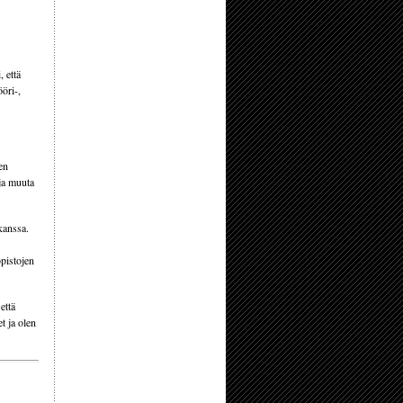
 että
öri-,
en
ja muuta
kanssa.
pistojen
että
t ja olen