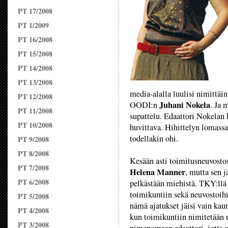
PT 17/2008
PT 1/2009
PT 16/2008
PT 15/2008
PT 14/2008
PT 13/2008
media-alalla luulisi nimittäin
PT 12/2008
Juhani Nokela
OODI:n
. Ja 
PT 11/2008
supattelu. Edaattori Nokelan 
PT 10/2008
huvittava. Hihittelyn lomassa
todellakin ohi.
PT 9/2008
PT 8/2008
Kesään asti toimitusneuvostos
PT 7/2008
Helena Manner
, mutta sen 
PT 6/2008
pelkästään miehistä. TKY:llä p
toimikuntiin sekä neuvostoihin
PT 5/2008
nämä ajatukset jäisi vain kau
PT 4/2008
kun toimikuntiin nimitetään u
PT 3/2008