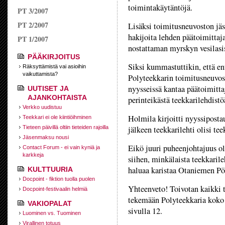
toimintakäytäntöjä.
PT 3/2007
PT 2/2007
Lisäksi toimitusneuvoston jäs
hakijoita lehden päätoimittaj
PT 1/2007
nostattaman myrskyn vesilasi
PÄÄKIRJOITUS
Siksi kummastuttikin, että e
Räksyttämistä vai asioihin
vaikuttamista?
Polyteekkarin toimitusneuvos
nyysseissä kantaa päätoimitta
UUTISET JA
AJANKOHTAISTA
perinteikästä teekkarilehdist
Verkko uudistuu
Holmila kirjoitti nyyssipostau
Teekkari ei ole kiintiöihminen
Tieteen päivillä oltiin tieteiden rajoilla
jälkeen teekkarilehti olisi te
Jäsenmaksu nousi
Eikö juuri puheenjohtajuus ol
Contact Forum - ei vain kyniä ja
karkkeja
siihen, minkälaista teekkaril
haluaa karistaa Otaniemen Pöl
KULTTUURIA
Docpoint - fiktion tuolla puolen
Yhteenveto! Toivotan kaikki te
Docpoint-festivaalin helmiä
tekemään Polyteekkaria koko 
VAKIOPALAT
sivulla 12.
Luominen vs. Tuominen
Virallinen totuus