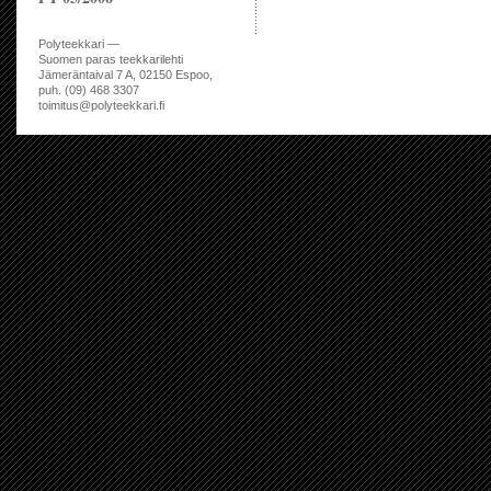
Polyteekkari —
Suomen paras teekkarilehti
Jämeräntaival 7 A, 02150 Espoo,
puh. (09) 468 3307
toimitus@polyteekkari.fi