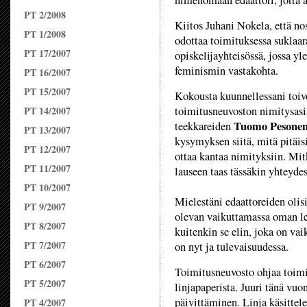
nimenomaan edaattori, jotta 
PT 2/2008
Kiitos Juhani Nokela, että nos
PT 1/2008
odottaa toimituksessa suklaara
PT 17/2007
opiskelijayhteisössä, jossa yl
feminismin vastakohta.
PT 16/2007
PT 15/2007
Kokousta kuunnellessani toivoi
PT 14/2007
toimitusneuvoston nimitysas
Tuomo Pesone
teekkareiden
PT 13/2007
kysymyksen siitä, mitä pitäisi
PT 12/2007
ottaa kantaa nimityksiin. Mitk
PT 11/2007
lauseen taas tässäkin yhteydes
PT 10/2007
Mielestäni edaattoreiden olisi
PT 9/2007
olevan vaikuttamassa oman le
PT 8/2007
kuitenkin se elin, joka on vai
PT 7/2007
on nyt ja tulevaisuudessa.
PT 6/2007
Toimitusneuvosto ohjaa toimi
PT 5/2007
linjapaperista. Juuri tänä vuo
päivittäminen. Linja käsittele
PT 4/2007