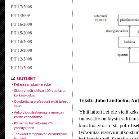
PT 17/2008
PT 1/2009
PT 16/2008
PT 15/2008
PT 14/2008
PT 13/2008
PT 12/2008
PT 11/2008
UUTISET
Kellarissa raikui karaoke
Sidosryhmät juhlivat 100-vuotiasta
korkeakoulua
Teksti: Juho Lindholm, Aut
Opiskelijat ja professorit eivät tulleet
saliin
Yhtä laitetta ei ole vielä kek
Aalto-ylioppilaskunnasta annettiin
kolme kannanottoa
innovaatio on täysin välttämä
KY siirtää toimintojaan KY-
karsittua virastoista poliittis
yhdistykseen
työvoimaa reserviin ulkoistam
Teekkarit temppuilivat Musiikkitalon
hyväksi