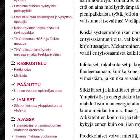
hallinnointityö. Samalla se t
että on aina miellyttävämpää
Otaniemi hukkuu hylättyihin
polkupyöriin
pienipalkkaista työtä, jolloin
Oodi kiukuttaa opiskelijoita ja väsyttää
valistunut itsevaltias! Vieläp
opettajia
Kelan ravintosuosituksista tuli
Koska systeemitekniikan opisk
ravintopakko
erityisasiantuntijoita, valiko
TKY ehdottaa HSE:n ja TaiKin
muuttoa
kirjoitussarjan. Mekatroninen
TKY haluaa uloskäynnin
vaatii erityisosaamista kaikilt
metroasemalta Teekkarikylään
KESKUSTELU
Infolaiset, inkubiolaiset ja ko
Pääkirjoitus
fundeeraamaan, kuinka kone o
Mielipide
virheistään, ja kuinka se saa
PÄÄJUTTU
Sikkiläiset ja kikkiläiset pää
N:nnen vuoden opiskelijan opas
Ympäristö- ja energiatekniika
IHMISET
mahdollisimman energiataloud
Sihteeri teippaa ylioppilaskunnat
kuulu meidän toimivaltaan", "
yhdeksi
Arkkitehtien kontolle jää tehd
AJASSA
kykyjä ennen kuin on liian m
Hätämajoitus on asunnottoman
viimeinen oljenkorsi
Prodekolaiset voivat miettiä, 
Thomas maksaa vuokransa