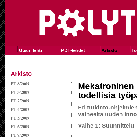
Uusin lehti
PDF-lehdet
Arkisto
To
Arkisto
PT 8/2009
Mekatroninen K
PT 3/2009
todellisia työ
PT 2/2009
Eri tutkinto-ohjelmien
PT 4/2009
vaiheelta uuden inno
PT 5/2009
Vaihe 1: Suunnittelu
PT 6/2009
PT 7/2009