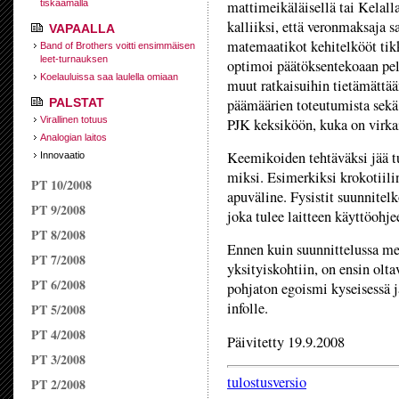
tiskaamalla
mattimeikäläisellä tai Kelall
kalliiksi, että veronmaksaja 
VAPAALLA
matemaatikot kehitelkööt tikk
Band of Brothers voitti ensimmäisen
leet-turnauksen
optimoi päätöksentekoaan pel
Koelauluissa saa laulella omiaan
muut ratkaisuihin tietämättään
PALSTAT
päämäärien toteutumista sekä
Virallinen totuus
PJK keksiköön, kuka on virkai
Analogian laitos
Keemikoiden tehtäväksi jää tut
Innovaatio
miksi. Esimerkiksi krokotiili
PT 10/2008
apuväline. Fysistit suunnitel
PT 9/2008
joka tulee laitteen käyttöohje
PT 8/2008
Ennen kuin suunnittelussa me
PT 7/2008
yksityiskohtiin, on ensin olta
PT 6/2008
pohjaton egoismi kyseisessä j
infolle.
PT 5/2008
PT 4/2008
Päivitetty 19.9.2008
PT 3/2008
tulostusversio
PT 2/2008