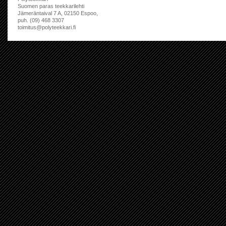
Suomen paras teekkarilehti
Jämeräntaival 7 A, 02150 Espoo,
puh. (09) 468 3307
toimitus@polyteekkari.fi