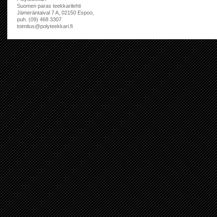
Suomen paras teekkarilehti
Jämeräntaival 7 A, 02150 Espoo,
puh. (09) 468 3307
toimitus@polyteekkari.fi