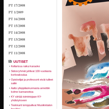
PT 17/2008
PT 1/2009
PT 16/2008
PT 15/2008
PT 14/2008
PT 13/2008
PT 12/2008
PT 11/2008
UUTISET
Kellarissa raikui karaoke
Sidosryhmät juhlivat 100-vuotiasta
korkeakoulua
Opiskelijat ja professorit eivät tulleet
saliin
Aalto-ylioppilaskunnasta annettiin
kolme kannanottoa
KY siirtää toimintojaan KY-
yhdistykseen
Teekkarit temppuilivat Musiikkitalon
hyväksi