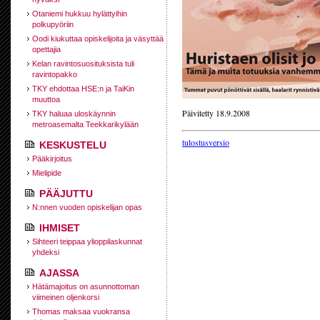
Otaniemi hukkuu hylättyihin
polkupyöriin
Oodi kiukuttaa opiskelijoita ja väsyttää
opettajia
Kelan ravintosuosituksista tuli
ravintopakko
TKY ehdottaa HSE:n ja TaiKin
muuttoa
Päivitetty 18.9.2008
TKY haluaa uloskäynnin
metroasemalta Teekkarikylään
tulostusversio
KESKUSTELU
Pääkirjoitus
Mielipide
PÄÄJUTTU
N:nnen vuoden opiskelijan opas
IHMISET
Sihteeri teippaa ylioppilaskunnat
yhdeksi
AJASSA
Hätämajoitus on asunnottoman
viimeinen oljenkorsi
Thomas maksaa vuokransa