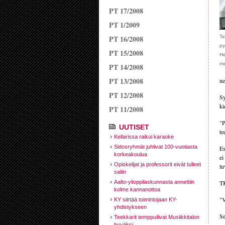
PT 17/2008
PT 1/2009
PT 16/2008
Te
py
PT 15/2008
He
me
PT 14/2008
PT 13/2008
ne
PT 12/2008
Sy
ki
PT 11/2008
"P
UUTISET
te
Kellarissa raikui karaoke
Sidosryhmät juhlivat 100-vuotiasta
Es
korkeakoulua
ei
Opiskelijat ja professorit eivät tulleet
lu
saliin
Aalto-ylioppilaskunnasta annettiin
TK
kolme kannanottoa
"V
KY siirtää toimintojaan KY-
yhdistykseen
Se
Teekkarit temppuilivat Musiikkitalon
hyväksi