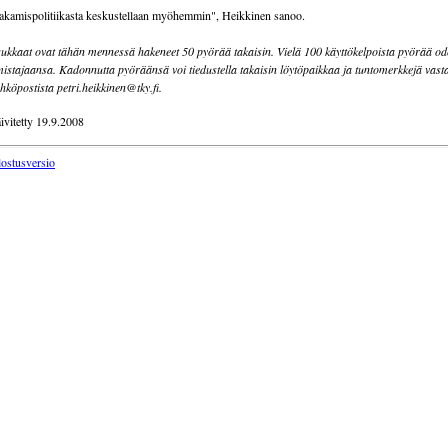
akamispolitiikasta keskustellaan myöhemmin", Heikkinen sanoo.
ukkaat ovat tähän mennessä hakeneet 50 pyörää takaisin. Vielä 100 käyttökelpoista pyörää od
istajaansa. Kadonnutta pyöräänsä voi tiedustella takaisin löytöpaikkaa ja tuntomerkkejä vast
hköpostista
petri.heikkinen@tky.fi
.
ivitetty 19.9.2008
lostusversio