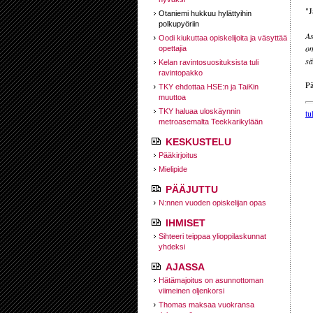
"J
Otaniemi hukkuu hylättyihin
polkupyöriin
As
Oodi kiukuttaa opiskelijoita ja väsyttää
om
opettajia
sä
Kelan ravintosuosituksista tuli
ravintopakko
Pä
TKY ehdottaa HSE:n ja TaiKin
muuttoa
TKY haluaa uloskäynnin
tu
metroasemalta Teekkarikylään
KESKUSTELU
Pääkirjoitus
Mielipide
PÄÄJUTTU
N:nnen vuoden opiskelijan opas
IHMISET
Sihteeri teippaa ylioppilaskunnat
yhdeksi
AJASSA
Hätämajoitus on asunnottoman
viimeinen oljenkorsi
Thomas maksaa vuokransa