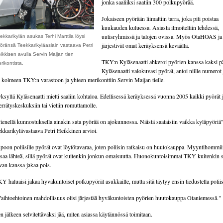
jonka saaliiksi saatiin 300 polkupyörää.
Jokaiseen pyörään liimattiin tarra, joka piti poistaa
kuukauden kuluessa. Asiasta ilmoiteltiin lehdessä,
uutisryhmissä ja talojen ovissa. Myös OtaHOAS 
ekkarikylän asukas Terhi Marttila löysi
järjestivät omat keräyksensä keväällä.
öränsä Teekkarikyläasiain vastaava Petri
ikkisen avulla Servin Maijan tien
TKY:n Kyläsenaatti ahkeroi pyörien kanssa kaksi p
rikontista.
Kyläsenaatti valokuvasi pyörät, antoi niille numerot 
 kolmeen TKY:n varastoon ja yhteen merikonttiin Servin Maijan tielle.
ksyllä Kyläsenaatti mietti saaliin kohtaloa. Edellisessä keräyksessä vuonna 2005 kaikki pyörät j
errätyskeskuksiin tai vietiin romuttamolle.
ienellä kunnostuksella ainakin sata pyörää on ajokunnossa. Näistä saataisiin vaikka kyläpyöriä"
ekkarikylävastaava Petri Heikkinen arvioi.
poon poliisille pyörät ovat löytötavaraa, joten poliisin ratkaisu on huutokauppa. Myyntihomm
 saa lähteä, sillä pyörät ovat kuitenkin jonkun omaisuutta. Huonokuntoisimmat TKY kuitenkin s
van kanssa jakaa pois.
Y haluaisi jakaa hyväkuntoiset polkupyörät asukkaille, mutta sitä täytyy ensin tiedustella poliisi
aihtoehtoinen mahdollisuus olisi järjestää hyväkuntoisten pyörien huutokauppa Otaniemessä."
n jälkeen selvitettäväksi jää, miten asiassa käytännössä toimitaan.