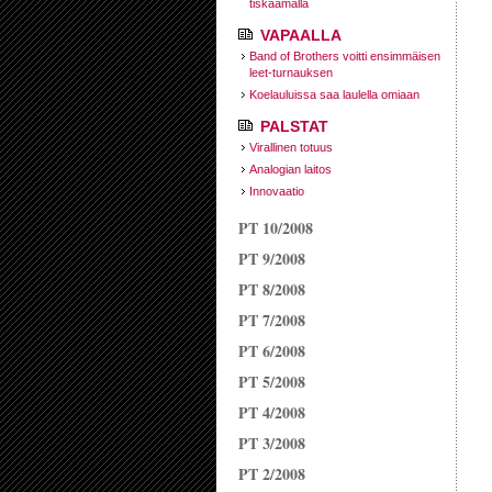
tiskaamalla
VAPAALLA
Band of Brothers voitti ensimmäisen
leet-turnauksen
Koelauluissa saa laulella omiaan
PALSTAT
Virallinen totuus
Analogian laitos
Innovaatio
PT 10/2008
PT 9/2008
PT 8/2008
PT 7/2008
PT 6/2008
PT 5/2008
PT 4/2008
PT 3/2008
PT 2/2008