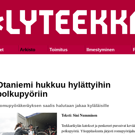
et
Arkisto
Toimitus
Ilmestyminen
P
Otaniemi hukkuu hylättyihin
polkupyöriin
omupyöräkeräyksen saalis halutaan jakaa kyläläisille
Teksti: Sini Numminen
Teekkarikylän katokset ja penkereet pursuivat kevää
polkupyöriä. Ylioppilaskunta järjesti romupyöräjah