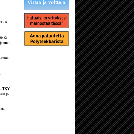
ja TKK
äivää.
ja tunki
aettiin
,
iin TKY
aisi jo
lta.