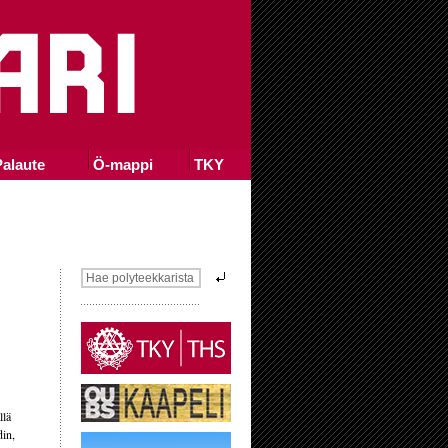
alaute
Ö-mappi
TKY
llä
din,