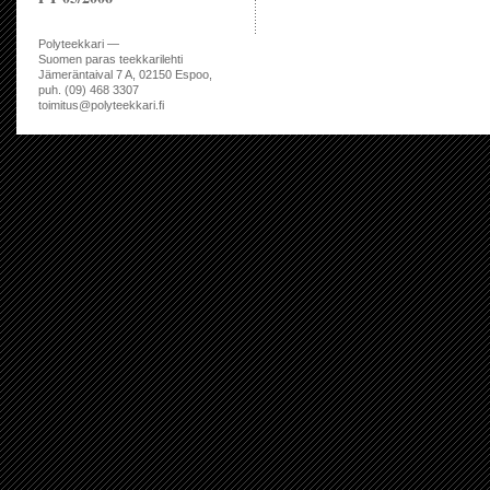
Polyteekkari —
Suomen paras teekkarilehti
Jämeräntaival 7 A, 02150 Espoo,
puh. (09) 468 3307
toimitus@polyteekkari.fi