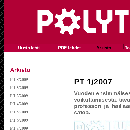
Uusin lehti
PDF-lehdet
Arkisto
To
Arkisto
PT 8/2009
PT 1/2007
PT 3/2009
Vuoden ensimmäise
PT 2/2009
vaikuttamisesta, tav
PT 4/2009
professori ja ihailla
PT 5/2009
satoa.
PT 6/2009
PT 7/2009