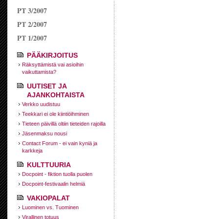
PT 3/2007
PT 2/2007
PT 1/2007
PÄÄKIRJOITUS
Räksyttämistä vai asioihin
vaikuttamista?
UUTISET JA
AJANKOHTAISTA
Verkko uudistuu
Teekkari ei ole kiintiöihminen
Tieteen päivillä oltiin tieteiden rajoilla
Jäsenmaksu nousi
Contact Forum - ei vain kyniä ja
karkkeja
KULTTUURIA
Docpoint - fiktion tuolla puolen
Docpoint-festivaalin helmiä
VAKIOPALAT
Luominen vs. Tuominen
Virallinen totuus