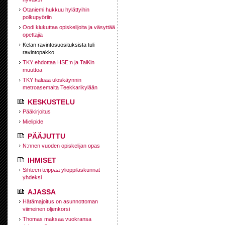
Otaniemi hukkuu hylättyihin
polkupyöriin
Oodi kiukuttaa opiskelijoita ja väsyttää
opettajia
Kelan ravintosuosituksista tuli
ravintopakko
TKY ehdottaa HSE:n ja TaiKin
muuttoa
TKY haluaa uloskäynnin
metroasemalta Teekkarikylään
KESKUSTELU
Pääkirjoitus
Mielipide
PÄÄJUTTU
N:nnen vuoden opiskelijan opas
IHMISET
Sihteeri teippaa ylioppilaskunnat
yhdeksi
AJASSA
Hätämajoitus on asunnottoman
viimeinen oljenkorsi
Thomas maksaa vuokransa