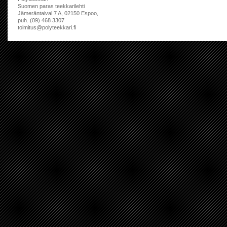
Suomen paras teekkarilehti
Jämeräntaival 7 A, 02150 Espoo,
puh. (09) 468 3307
toimitus@polyteekkari.fi