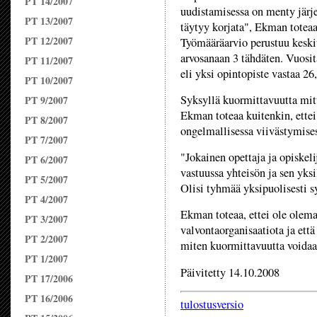
PT 14/2007
uudistamisessa on menty järje
PT 13/2007
täytyy korjata", Ekman toteaa
PT 12/2007
Työmääräarvio perustuu keski
arvosanaan 3 tähdäten. Vuosit
PT 11/2007
eli yksi opintopiste vastaa 26,
PT 10/2007
Syksyllä kuormittavuutta mit
PT 9/2007
Ekman toteaa kuitenkin, ettei
PT 8/2007
ongelmallisessa viivästymises
PT 7/2007
"Jokainen opettaja ja opiskeli
PT 6/2007
vastuussa yhteisön ja sen yks
PT 5/2007
Olisi tyhmää yksipuolisesti 
PT 4/2007
Ekman toteaa, ettei ole olem
PT 3/2007
valvontaorganisaatiota ja että
PT 2/2007
miten kuormittavuutta voidaan
PT 1/2007
Päivitetty 14.10.2008
PT 17/2006
PT 16/2006
tulostusversio