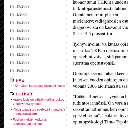
huonontunut TKK:lla uudest
PT 17/2008
tutkintojärjestelmästä lähti
PT 1/2009
Otaniemen toimipisteen
mielenterveysdiagnoosien osu
PT 16/2008
diagnooseista on kasvanut vu
PT 15/2008
8:sta 14,5 prosenttiin.
PT 14/2008
Työhyvinvointi vaikuttaa opis
PT 13/2008
määrittää TKK:n opetusminis
PT 12/2008
opiskelijat voivat, sitä pare
PT 11/2008
suorittaa opetustyönsä.
PT 10/2008
Opintojen seurantahankkeen 
ja toisen vuoden opintojen on
HAE
vuonna 2006 aloittaneista saa
TKY hakee koulutuspoliittista sihteeriä
UUTISET
"Eräänä ilmeisenä syynä on hu
Aalto-yliopiston säätiön hallitus uskoo
tutkintosäännössä. On varsin re
yhteisymmärrykseen
saavuttamattomuus heti opint
Yliopistouudistus edellyttää muutoksia
korkeakoululakiin
opiskelijoissa", henkisen hy
Puolison tulojen vaikutus
opintopsykologi Timo Tapola 
asumislisään poistuu