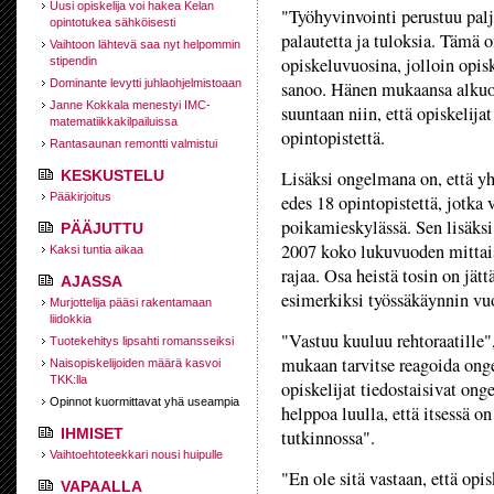
Uusi opiskelija voi hakea Kelan
"Työhyvinvointi perustuu paljol
opintotukea sähköisesti
palautetta ja tuloksia. Tämä 
Vaihtoon lähtevä saa nyt helpommin
opiskeluvuosina, jolloin opis
stipendin
Dominante levytti juhlaohjelmistoaan
sanoo. Hänen mukaansa alkuo
Janne Kokkala menestyi IMC-
suuntaan niin, että opiskelijat
matematiikkakilpailuissa
opintopistettä.
Rantasaunan remontti valmistui
KESKUSTELU
Lisäksi ongelmana on, että yh
Pääkirjoitus
edes 18 opintopistettä, jotka
poikamieskylässä. Sen lisäksi
PÄÄJUTTU
2007 koko lukuvuoden mittais
Kaksi tuntia aikaa
rajaa. Osa heistä tosin on jät
AJASSA
esimerkiksi työssäkäynnin vu
Murjottelija pääsi rakentamaan
liidokkia
"Vastuu kuuluu rehtoraatille"
Tuotekehitys lipsahti romansseiksi
mukaan tarvitse reagoida ongel
Naisopiskelijoiden määrä kasvoi
TKK:lla
opiskelijat tiedostaisivat ong
Opinnot kuormittavat yhä useampia
helppoa luulla, että itsessä on
IHMISET
tutkinnossa".
Vaihtoehtoteekkari nousi huipulle
"En ole sitä vastaan, että opi
VAPAALLA