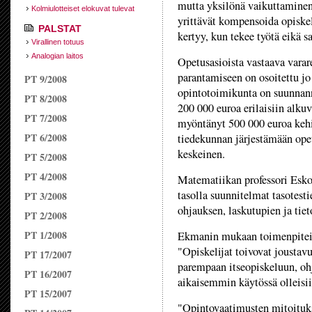
mutta yksilönä vaikuttaminen 
Kolmiulotteiset elokuvat tulevat
yrittävät kompensoida opiske
PALSTAT
kertyy, kun tekee työtä eikä s
Virallinen totuus
Analogian laitos
Opetusasioista vastaava varar
parantamiseen on osoitettu jo
PT 9/2008
opintotoimikunta on suunnann
PT 8/2008
200 000 euroa erilaisiin alkuv
PT 7/2008
myöntänyt 500 000 euroa kehi
PT 6/2008
tiedekunnan järjestämään ope
keskeinen.
PT 5/2008
PT 4/2008
Matematiikan professori Esko
tasolla suunnitelmat tasotesti
PT 3/2008
ohjauksen, laskutupien ja tie
PT 2/2008
PT 1/2008
Ekmanin mukaan toimenpiteide
"Opiskelijat toivovat joustavu
PT 17/2007
parempaan itseopiskeluun, oh
PT 16/2007
aikaisemmin käytössä olleisii
PT 15/2007
"Opintovaatimusten mitoitukse