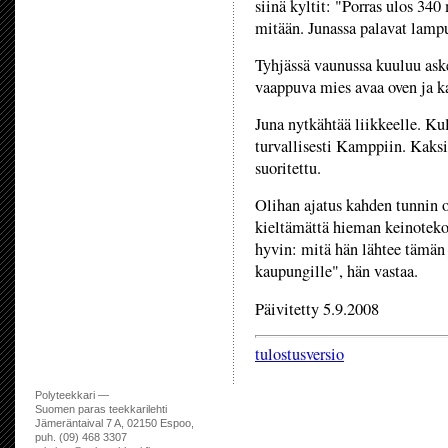
siinä kyltit: "Porras ulos 34
mitään. Junassa palavat lampu
Tyhjässä vaunussa kuuluu askel
vaappuva mies avaa oven ja k
Juna nytkähtää liikkeelle. Ku
turvallisesti Kamppiin. Kaks
suoritettu.
Olihan ajatus kahden tunnin o
kieltämättä hieman keinoteko
hyvin: mitä hän lähtee tämä
kaupungille", hän vastaa.
Päivitetty 5.9.2008
tulostusversio
Polyteekkari —
Suomen paras teekkarilehti
Jämeräntaival 7 A, 02150 Espoo,
puh. (09) 468 3307