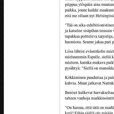
piippua ylöspäin aina muuta
paikka, jonne kaikki maakunta
että me ollaan nyt Helsingiss
"Tää on aika exhibitionistinen
ja katselee sisäpihan terassin
tupakkaa poltteleva tarjoilija
huomiota. Seurue jakaa pari p
Liisa lähtisi eväsretkelle m
mieluummin Espalle, siellä ku
mieleen, kuinka mukava paik
pysähtyä: "Siellä on mansikka
Kökkiminen puuduttaa ja pal
kahvia. Muut jatkavat Narink
Ihmiset kulkevat harvakseltaa
talteen vanhoja markkinointi
"On hassua, että tätä on mark
ketä? Eihän täällä ole mitää