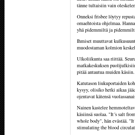
tänne tultaisiin vain oleskel
Onneksi frisbee löytyy repusta
omaehtoista ohjelmaa. Hanna,
yhä pidemmiltä ja pidemmiltä
Ihmiset muuttavat kulkusuunt
muodostaman kolmion keskelt
Ulkoliikunta saa riittää. Seu
matkakeskuksen puolijulkisiin
pitää antautua muiden käsiin.
Katutason liukuportaiden koh
kysyy, olisiko hetki aikaa jää
ojentavat kätensä vuolassanai
Nainen kastelee hemmoteltavi
käsiinsä suolaa. "It´s salt fr
whole body", hän evästää. "It
stimulating the blood circulat