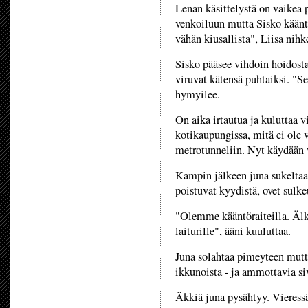
Lenan käsittelystä on vaikea 
venkoiluun mutta Sisko käänte
vähän kiusallista", Liisa nihk
Sisko pääsee vihdoin hoidosta 
viruvat kätensä puhtaiksi. "Se
hymyilee.
On aika irtautua ja kuluttaa v
kotikaupungissa, mitä ei ole v
metrotunneliin. Nyt käydään v
Kampin jälkeen juna sukeltaa
poistuvat kyydistä, ovet sulke
"Olemme kääntöraiteilla. Älk
laiturille", ääni kuuluttaa.
Juna solahtaa pimeyteen mutt
ikkunoista - ja ammottavia si
Äkkiä juna pysähtyy. Vieressä