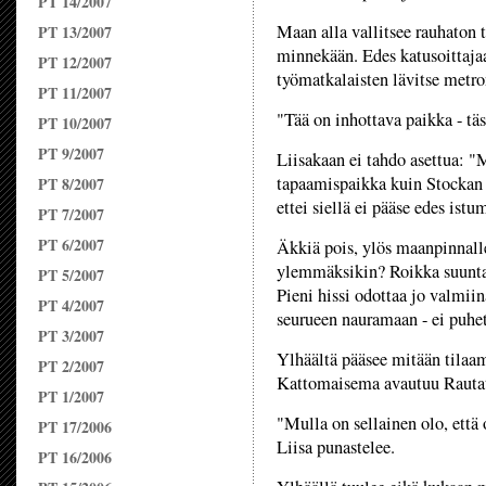
PT 14/2007
Maan alla vallitsee rauhaton 
PT 13/2007
minnekään. Edes katusoittaja
PT 12/2007
työmatkalaisten lävitse metro
PT 11/2007
"Tää on inhottava paikka - tä
PT 10/2007
PT 9/2007
Liisakaan ei tahdo asettua: 
tapaamispaikka kuin Stockan k
PT 8/2007
ettei siellä ei pääse edes istu
PT 7/2007
PT 6/2007
Äkkiä pois, ylös maanpinnalle
ylemmäksikin? Roikka suuntaa
PT 5/2007
Pieni hissi odottaa jo valmii
PT 4/2007
seurueen nauramaan - ei puhet
PT 3/2007
Ylhäältä pääsee mitään tilaam
PT 2/2007
Kattomaisema avautuu Rautat
PT 1/2007
"Mulla on sellainen olo, että 
PT 17/2006
Liisa punastelee.
PT 16/2006