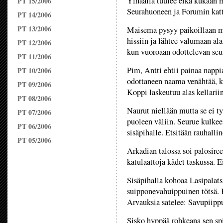
Ylhäällä tuulee eikä kukaan 
PT 15/2006
Seurahuoneen ja Forumin kat
PT 14/2006
PT 13/2006
Maisema pysyy paikoillaan mut
hissiin ja lähtee valumaan ala
PT 12/2006
kun vuoroaan odottelevan seur
PT 11/2006
Pim, Antti ehtii painaa nappi
PT 10/2006
odottaneen naama venähtää, k
PT 09/2006
Koppi laskeutuu alas kellariin
PT 08/2006
Naurut niellään mutta se ei t
PT 07/2006
puoleen väliin. Seurue kulkee
PT 06/2006
sisäpihalle. Etsitään rauhalli
PT 05/2006
Arkadian talossa soi palosire
katulaattoja kädet taskussa. E
Sisäpihalla kohoaa Lasipalat
suipponevahuippuinen tötsä. K
Arvauksia satelee: Savupiipp
Sisko hyppää rohkeana sen spi