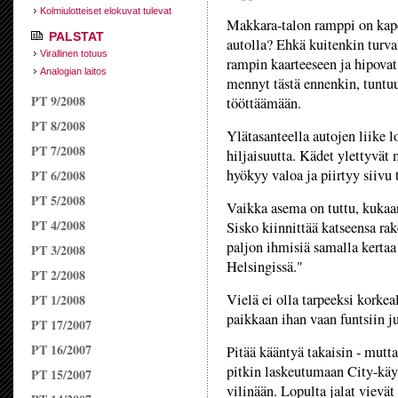
Kolmiulotteiset elokuvat tulevat
Makkara-talon ramppi on kapea
PALSTAT
autolla? Ehkä kuitenkin turva
Virallinen totuus
rampin kaarteeseen ja hipovat
Analogian laitos
mennyt tästä ennenkin, tuntuu
PT 9/2008
tööttäämään.
PT 8/2008
Ylätasanteella autojen liike
PT 7/2008
hiljaisuutta. Kädet ylettyvät
hyökyy valoa ja piirtyy siivu
PT 6/2008
PT 5/2008
Vaikka asema on tuttu, kukaan
PT 4/2008
Sisko kiinnittää katseensa rak
paljon ihmisiä samalla kertaa
PT 3/2008
Helsingissä."
PT 2/2008
Vielä ei olla tarpeeksi korke
PT 1/2008
paikkaan ihan vaan funtsiin ju
PT 17/2007
PT 16/2007
Pitää kääntyä takaisin - mutta
pitkin laskeutumaan City-käyt
PT 15/2007
vilinään. Lopulta jalat vievä