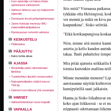
Uusi opiskelija voi hakea Kelan
opintotukea sähköisesti
Siis mitä? Vieraassa paikassa
Vaihtoon lähtevä saa nyt helpommin
tykkään olla Helsingissä, kos
stipendin
voi mennä ja mikä on kiva pa
Dominante levytti juhlaohjelmistoaan
Janne Kokkala menestyi IMC-
kaupunkina", Sisko selittää.
matematiikkakilpailuissa
Rantasaunan remontti valmistui
"Eikä kotikaupungissa koskaan
KESKUSTELU
Niin, minne sitä menisi kauni
Pääkirjoitus
astetta ja kello kuuden aurink
PÄÄJUTTU
takaa. Tuuli puhaltelee lempeä
Kaksi tuntia aikaa
Mia pitää ajatusta seikkailla
AJASSA
toimia kuitenkin mallina niill
Murjottelija pääsi rakentamaan
liidokkia
Tuotekehitys lipsahti romansseiksi
Minne mennään meneen? Lipan
Naisopiskelijoiden määrä kasvoi
autotasanne näyttää kiehtovim
TKK:lla
kumipyörillä saati jalkaisin.
Opinnot kuormittavat yhä useampia
Hanna ja Sisko liikahtavat e
IHMISET
Vaihtoehtoteekkari nousi huipulle
koko ajan liikkeessä - se ei m
reippaasti odottamaan liiken
VAPAALLA