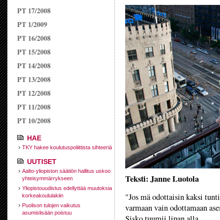
PT 17/2008
PT 1/2009
PT 16/2008
PT 15/2008
PT 14/2008
PT 13/2008
PT 12/2008
PT 11/2008
PT 10/2008
HAE
TKY hakee koulutuspoliittista sihteeriä
UUTISET
Aalto-yliopiston säätiön hallitus uskoo
Teksti: Janne Luotola
yhteisymmärrykseen
Yliopistouudistus edellyttää muutoksia
"Jos mä odottaisin kaksi tunti
korkeakoululakiin
Puolison tulojen vaikutus
varmaan vain odottamaan asem
asumislisään poistuu
Sisko tuumii lipan alla.