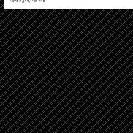
toimitus@polyteekkari.fi