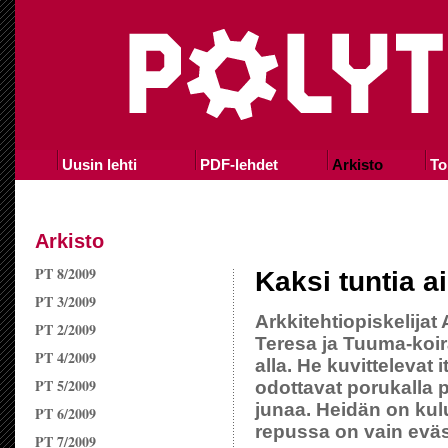
Uusin lehti
PDF-lehdet
Arkisto
To
Arkisto
PT 8/2009
Kaksi tuntia a
PT 3/2009
Arkkitehtiopiskelijat 
PT 2/2009
Teresa ja Tuuma-koir
PT 4/2009
alla. He kuvittelevat 
PT 5/2009
odottavat porukalla p
junaa. Heidän on kulu
PT 6/2009
repussa on vain eväs
PT 7/2009