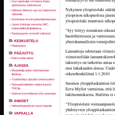
itsenäisyys ei tuo muutosta n
Uusi opiskelija voi hakea Kelan
opintotukea sähköisesti
Nykyinen yliopistolaki säätää,
Vaihtoon lähtevä saa nyt helpommin
yliopiston ulkopuolisia jäsen
stipendin
Dominante levytti juhlaohjelmistoaan
yliopistolaki muuttaisi ulkop
Janne Kokkala menestyi IMC-
matematiikkakilpailuissa
"Syy liittyy itsenäisen oikeu
Rantasaunan remontti valmistui
huolehtimiseen ja varmistama
KESKUSTELU
yhteiskunnallisiin toimijoihi
Pääkirjoitus
Lausuntoja odotetaan viimeis
PÄÄJUTTU
viimeistellään lausuntokierro
Kaksi tuntia aikaa
lakiesitys on tarkoitus antaa 
AJASSA
ensi lukukauden alussa. Uudet 
Murjottelija pääsi rakentamaan
oikeushenkilöinä 1.1.2010.
liidokkia
Tuotekehitys lipsahti romansseiksi
Suomen ylioppilaskuntien liit
Naisopiskelijoiden määrä kasvoi
Eeva Myller varmistaa, että l
TKK:lla
lakiluonnoksesta. Hallitus ei 
Opinnot kuormittavat yhä useampia
IHMISET
"Yliopistolain voimaanpanolak
Vaihtoehtoteekkari nousi huipulle
yhdistyvien ylioppilaskuntie
VAPAALLA