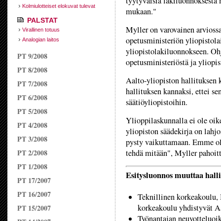
tyytyväisiä lakiluonnoksest
Kolmiulotteiset elokuvat tulevat
mukaan."
PALSTAT
Myller on varovainen arvioss
Virallinen totuus
opetusministeriön yliopistola
Analogian laitos
yliopistolakiluonnokseen. O
PT 9/2008
opetusministeriöstä ja yliopis
PT 8/2008
Aalto-yliopiston hallituksen
PT 7/2008
hallituksen kannaksi, ettei se
PT 6/2008
säätiöyliopistoihin.
PT 5/2008
Ylioppilaskunnalla ei ole oik
PT 4/2008
yliopiston säädekirja on lahj
PT 3/2008
pysty vaikuttamaan. Emme ol
PT 2/2008
tehdä mitään", Myller pahoitt
PT 1/2008
Esitysluonnos muuttaa hall
PT 17/2007
PT 16/2007
Teknillinen korkeakoulu,
korkeakoulu yhdistyvät Aa
PT 15/2007
Työnantajan neuvotteluoike