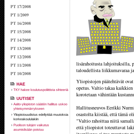
PT 17/2008
PT 1/2009
PT 16/2008
PT 15/2008
PT 14/2008
PT 13/2008
PT 12/2008
lisärahoitusta lahjoituksilla,
PT 11/2008
taloudellista liikkumavaraa j
PT 10/2008
Yliopistojen päätehtävät ovat
HAE
opetus. Valtio takaa kaikkien 
TKY hakee koulutuspoliittista sihteeriä
korotetaan vähintään kustan
UUTISET
Aalto-yliopiston säätiön hallitus uskoo
Hallitusneuvos Eerikki Nurmi 
yhteisymmärrykseen
osastolta kiistää, että tämä o
Yliopistouudistus edellyttää muutoksia
korkeakoululakiin
"Valtio rahoittaa niitä samall
Puolison tulojen vaikutus
että yliopistot toteuttavat lak
asumislisään poistuu