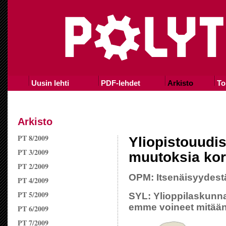
Uusin lehti
PDF-lehdet
Arkisto
To
Arkisto
PT 8/2009
Yliopistouudis
PT 3/2009
muutoksia kor
PT 2/2009
OPM: Itsenäisyydestä
PT 4/2009
PT 5/2009
SYL: Ylioppilaskunn
emme voineet mitää
PT 6/2009
PT 7/2009