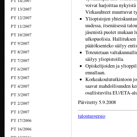
PT 14/2007
voivat harjoittaa nykyistä
PT 13/2007
Virkasuhteet muuttuvat t
PT 12/2007
Yliopistojen yhteiskuntas
uudessa, itsenäisessä talo
PT 11/2007
jäsenistä puolet mukaan l
PT 10/2007
ulkopuolisia. Hallituksen
PT 9/2007
päätöksenteko säilyy entis
PT 8/2007
Toteutetaan valtakunnalli
säilyy yliopistoilla.
PT 7/2007
Opiskelijoiden ja ylioppil
PT 6/2007
ennallaan.
PT 5/2007
Korkeakoulututkintoon jo
saavat mahdollisuuden ker
PT 4/2007
osallistuvilta EU/ETA-alue
PT 3/2007
Päivitetty 5.9.2008
PT 2/2007
PT 1/2007
tulostusversio
PT 17/2006
PT 16/2006