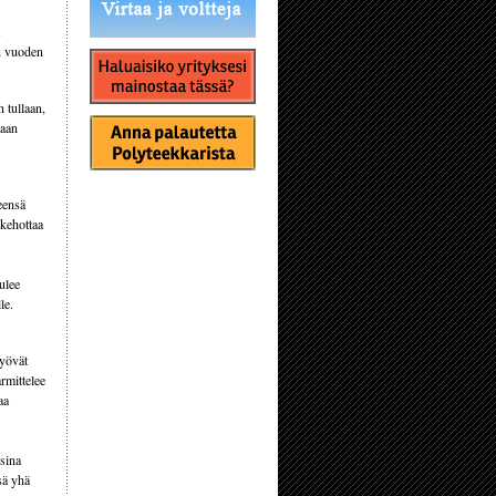
n vuoden
 tullaan,
taan
eensä
 kehottaa
ulee
le.
syövät
rmittelee
aa
sina
sä yhä