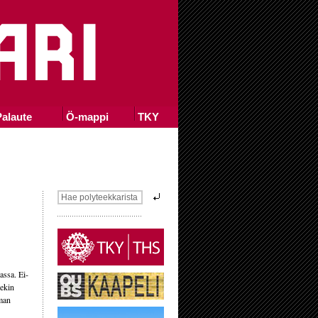
alaute
Ö-mappi
TKY
ssa. Ei-
lekin
mman