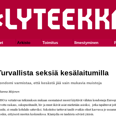
et
Arkisto
Toimitus
Ilmestyminen
P
Turvallista seksiä kesälaitumilla
ondomi varmistaa, että kesästä jää vain mukavia muistoja
hanna Mitjonen
O:n vertailevan tutkimuksen mukaan suomalaiset nuoret käyttävät vähiten kondomeja Euroopa
ivottu raskaus, sukupuolitaudit, hiv ja muut ikävät asiat mielletään asioiksi, jotka tapahtuvat jol
ulle, ei omalle kohdalle sattuviksi. Seksiteitse tarttuvat taudit ovatkin olleet kasvussa jo usea
oden, erityisesti nuorten keskuudessa. Klamydia on taudeista selvästi yleisin.