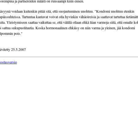
orempina ja partnereiden määrä on runsaampi kuin ennen.
äsyynä voidaan kuitenkin pitää sitä, että suojautuminen unohtuu. "Kondomi unohtuu etenkin
lapäissuhteissa. Tartuntaa kantavat voivat olla hyvinkin vähäoireisia ja saattavat tartuttaa tietämät
ita. Yleistymiseen saattaa vaikuttaa se, että välillä ollaan ehkä liian varmoja siitä, että omalle ko
i sattua sukupuolitautia. Koska hormonaalinen ehkäisy on niin varma ja yleinen, jää kondomi
lpommin pois."
ivitetty 25.5.2007
lostusversio