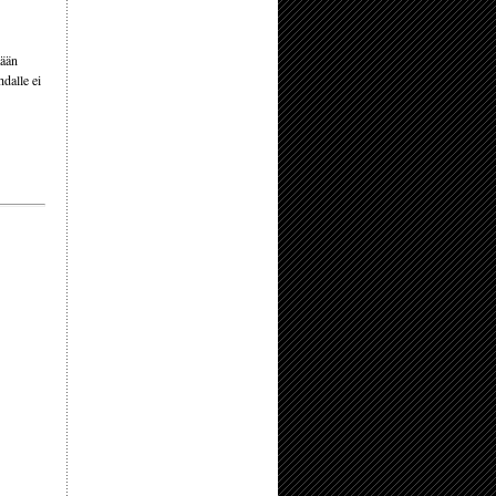
tään
hdalle ei