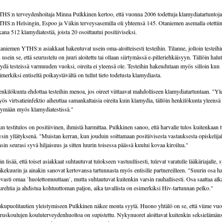
HS:n terveydenhoitaja Minna Pulkkinen kertoo, että vuonna 2006 todettuja klamydiatartuntoja
HS:n Helsingin, Espoo ja Viikin terveysasemilla oli yhteensä 145. Otaniemen asemalla otettii
kana 512 klamydiatestiä, joista 20 osoittautui positiiviseksi.
aniemen YTHS:n asiakkaat hakeutuvat usein oma-aloitteisesti testeihin. Tilanne, jolloin testeihin
 usein se, että seurustelu on juuri aloitettu tai ollaan siirtymässä e-pilleriehkäisyyn. Tällöin halu
ydä testeissä varmuuden vuoksi, oireita ei yleensä ole. Testeihin hakeudutaan myös silloin kun
imerkiksi entiseltä poikaystävältä on tullut tieto todetusta klamydiasta.
nkilökunta ehdottaa testeihin menoa, jos oireet viittaavat mahdolliseen klamydiatartuntaan. "Yl
ös virtsatieinfektio aiheuttaa samankaltaisia oireita kuin klamydia, tällöin henkilökunta yleensä
ymään myös klamydiatestissä."
n testitulos on positiivinen, ihmistä harmittaa. Pulkkinen sanoo, että harvalle tulos kuitenkaan t
ysin yllätyksenä. "Muistan kerran, kun jouduin soittamaan positiivisesta vastauksesta opiskelijal
sin seurasi syvä hiljaisuus ja sitten luurin toisessa päässä kuului kovaa kiroilua."
n lisää, että toiset asiakkaat suhtautuvat tulokseen vastuullisesti, tulevat varatulle lääkäriajalle, 
äkekuurin ja ainakin sanovat kertovansa tartunnasta myös entisille partnereilleen. "Suurin osa ha
vasti omaa `huolettomuuttaan`, mutta suhtautuvat kuitenkin varsin rauhallisesti. Osa saattaa alk
rehtia ja ahdistua kohtuuttoman paljon, aika tavallista on esimerkiksi Hiv-tartunnan pelko."
kupuolitautien yleistymiseen Pulkkinen näkee monta syytä. Huono yhtälö on se, että viime vuo
ruskoulujen kouluterveydenhuoltoa on supistettu. Nykynuoret aloittavat kuitenkin seksielämän