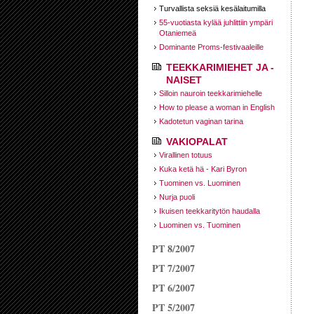
Turvallista seksiä kesälaitumilla
55-vuotiasta kylää juhlittiin ympäri
Otaniemeä
Dominante Proms-festivaaleille
TEEKKARIMIEHET JA -
NAISET
Silloin nauroin teekkarimiehelle
How to please a woman in English
Kadotetun vaginan tarina
VAKIOPALAT
Virallinen totuus
Kuka ketä hä - Kari Byron
Tuominen vs. Luominen
Nurja puoli
Ikuisen teekkaritytön haudalla
Luominen vs. Tuominen
PT 8/2007
PT 7/2007
PT 6/2007
PT 5/2007