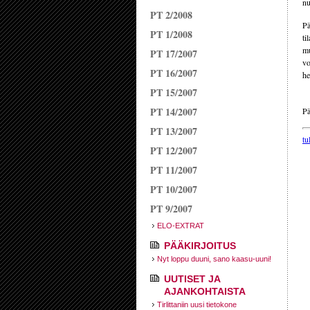
nu
PT 2/2008
Pä
PT 1/2008
ti
mu
PT 17/2007
vo
PT 16/2007
he
PT 15/2007
PT 14/2007
Pä
PT 13/2007
tu
PT 12/2007
PT 11/2007
PT 10/2007
PT 9/2007
ELO-EXTRAT
PÄÄKIRJOITUS
Nyt loppu duuni, sano kaasu-uuni!
UUTISET JA
AJANKOHTAISTA
Tirlittaniin uusi tietokone