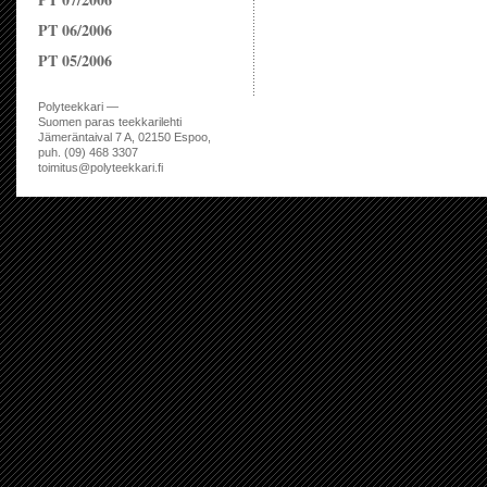
PT 06/2006
PT 05/2006
Polyteekkari —
Suomen paras teekkarilehti
Jämeräntaival 7 A, 02150 Espoo,
puh. (09) 468 3307
toimitus@polyteekkari.fi