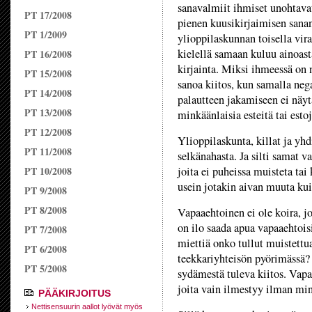
sanavalmiit ihmiset unohtavat
PT 17/2008
pienen kuusikirjaimisen sanan
PT 1/2009
ylioppilaskunnan toisella vira
kielellä samaan kuluu ainoast
PT 16/2008
kirjainta. Miksi ihmeessä on 
PT 15/2008
sanoa kiitos, kun samalla neg
PT 14/2008
palautteen jakamiseen ei näyt
PT 13/2008
minkäänlaisia esteitä tai esto
PT 12/2008
Ylioppilaskunta, killat ja yh
PT 11/2008
selkänahasta. Ja silti samat v
PT 10/2008
joita ei puheissa muisteta tai
usein jotakin aivan muuta ku
PT 9/2008
PT 8/2008
Vapaaehtoinen ei ole koira, j
on ilo saada apua vapaaehtoisi
PT 7/2008
miettiä onko tullut muistettua
PT 6/2008
teekkariyhteisön pyörimässä? 
PT 5/2008
sydämestä tuleva kiitos. Vapa
joita vain ilmestyy ilman mink
PÄÄKIRJOITUS
Nettisensuurin aallot lyövät myös