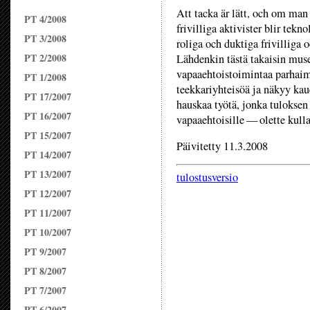
Att tacka är lätt, och om ma
PT 4/2008
frivilliga aktivister blir tek
PT 3/2008
roliga och duktiga frivilliga 
PT 2/2008
Lähdenkin tästä takaisin mu
vapaaehtoistoimintaa parhaimm
PT 1/2008
teekkariyhteisöä ja näkyy k
PT 17/2007
hauskaa työtä, jonka tuloksen 
PT 16/2007
vapaaehtoisille — olette kull
PT 15/2007
Päivitetty 11.3.2008
PT 14/2007
PT 13/2007
tulostusversio
PT 12/2007
PT 11/2007
PT 10/2007
PT 9/2007
PT 8/2007
PT 7/2007
PT 6/2007