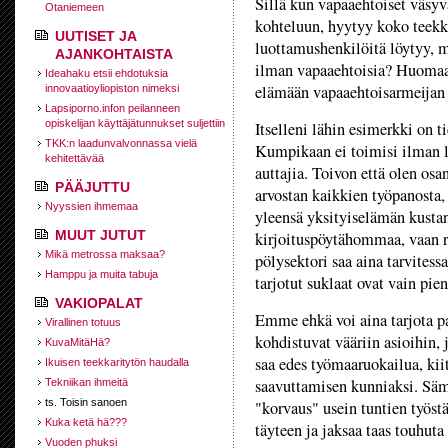
Sillä kun vapaaehtoiset väsyv
Otaniemeen
kohteluun, hyytyy koko teekk
UUTISET JA
luottamushenkilöitä löytyy, m
AJANKOHTAISTA
ilman vapaaehtoisia? Huomaatt
Ideahaku etsii ehdotuksia
elämään vapaaehtoisarmeijan
innovaatioyliopiston nimeksi
Lapsiporno.infon peilanneen
opiskelijan käyttäjätunnukset suljettiin
Itselleni lähin esimerkki on ti
TKK:n laadunvalvonnassa vielä
Kumpikaan ei toimisi ilman lu
kehitettävää
auttajia. Toivon että olen osa
PÄÄJUTTU
arvostan kaikkien työpanosta,
Nyyssien ihmemaa
yleensä yksityiselämän kustan
MUUT JUTUT
kirjoituspöytähommaa, vaan ra
Mikä metrossa maksaa?
pölysektori saa aina tarvites
Hamppu ja muita tabuja
tarjotut suklaat ovat vain pie
VAKIOPALAT
Emme ehkä voi aina tarjota p
Virallinen totuus
kohdistuvat vääriin asioihin, 
KuvaMitäHä?
saa edes työmaaruokailua, kii
Ikuisen teekkaritytön haudalla
saavuttamisen kunniaksi. Sämp
Tekniikan ihmeitä
ts. Toisin sanoen
"korvaus" usein tuntien työstä
Kuka ketä hä???
täyteen ja jaksaa taas touhuta 
Vuoden phuksi