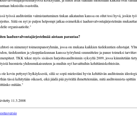
adunvalvontajärjestelmätyössä keskitytään, ja miten asiat saadaan menemään kaikilta osin sama
untaan lukuisilla osastoilla.
ssä työssä auditointiin valmistautuminen tiukan aikataulun kanssa on ollut tosi hyvä, joskin työ
rjoitus. Siitä on nyt jo paljon helpompi jatkaa esimerkiksi laadunvalvontajärjestelmän mukautta
delle organisaatiolle."
ten laadunvalvontajärjestelmää aiotaan parantaa?
ehtori on nimennyt toimeenpanoryhmän, jossa on mukana kaikkien tiedekuntien edustajat. Yht
hdon, tiedekuntien ja ylioppilaskunnan kanssa työryhmä suunnittelee ja panee toimeksi tarvittav
imenpiteet. TKK tekee myös sisäisen harjoitusauditoinnin syksyllä 2009, jossa kiinnitetään tiety
ityistä huomiota yhdenmukaisuuteen ja muihin nyt havaittuihin kehittämiskohteisiin.
 ole kovin pettynyt hylkäyksestä, sillä se sopii mielestäni hyvin kehittävän auditoinnin ideolo
thän tässä kehitytään oikeasti, eikä jäädä pää pyörällä ihmettelemään, mitä auditoinnista opittiin 
ittiinko mitään."
ivitetty 11.3.2008
lostusversio