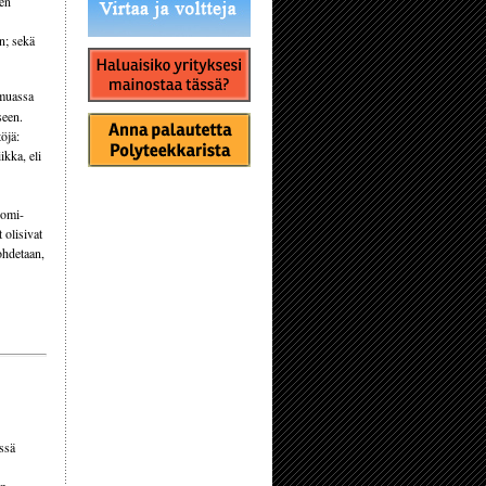
sen
n; sekä
muassa
seen.
öjä:
ikka, eli
lomi-
 olisivat
ohdetaan,
ässä