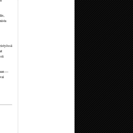
an
läs,
mista
eistyössä
at
sti
giaan —
vai