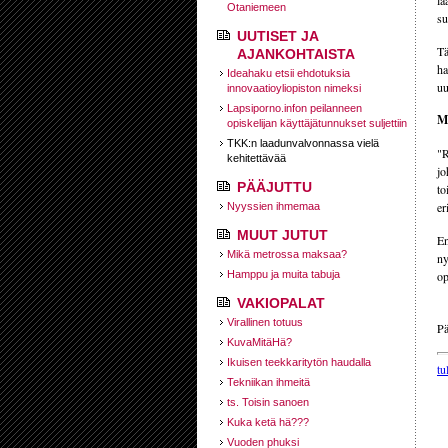
la
Otaniemeen
su
UUTISET JA
Tä
AJANKOHTAISTA
ha
Ideahaku etsii ehdotuksia
uu
innovaatioyliopiston nimeksi
Lapsiporno.infon peilanneen
Mi
opiskelijan käyttäjätunnukset suljettiin
TKK:n laadunvalvonnassa vielä
"R
kehitettävää
jo
PÄÄJUTTU
to
er
Nyyssien ihmemaa
MUUT JUTUT
En
Mikä metrossa maksaa?
ny
Hamppu ja muita tabuja
op
VAKIOPALAT
Virallinen totuus
Pä
KuvaMitäHä?
Ikuisen teekkaritytön haudalla
tu
Tekniikan ihmeitä
ts. Toisin sanoen
Kuka ketä hä???
Vuoden phuksi