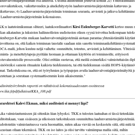
adunvalvontajärjestelmän osa-alueesta. Uusinta-auditointiin joutuvat kohdat 2c) Yhteiskunnalli
orovaikutuksen, vaikuttavuuden ja aluekehitystyön laadunvarmistusjärjestelmän kattavuus ja
ikuttavuus; 6) Laadunvarmistusjärjestelmän toiminnan seuranta, arviointi ja jatkuva kehittämine
 Laadunvarmistusjärjestelmän kokonaisuus.
K:n laatutoimikunnan sihteeri, laatukoordinaattori
Kirsi Eulenberger-Karvetti
kertoo muun 
ukan aikataulun ja lukuisten hallinnollisten uudistusten olleen syynä toivottua heikompaan tulok
lenberger-Karvetin mukaan laadunvalvontajärjestelmää aiotaan parantaa yhtenäistämällä käytänt
avoitteena on, että kaiken toiminnan taustalle saadaan niin sanottu toiminnankehittämissystemati
CA-malli, johon kuuluu neljä vaihetta: suunnittelu, toteutus, arviointi ja kehittäminen. Yhteisiä
iminta- ja menettelytapoja pyritään luomaan ja ottamaan käyttöön eri toiminnoille, erityisesti
istuvaluonteisille prosesseille. Olisi erittäin suotavaa, että meillä esimerkiksi valmistuttaisiin dip
sinööreiksi samoin rituaalein kaikista tiedekunnista, tai että tiedekunnan sisällä HOPS-käytännöt
mat. Tarkoituksena on, että eri työryhmien ja työpajojen avulla laadunvalvontajärjestelmätyötä j
teutetaan ja seurataan systemaattisemmin kuin aikaisemmin."
ditointityöryhmän raportti on nähtävissä kokonaisuudessaan osoitteessa
w.kka.fi/pdf/julkaisut/KKA_108.pdf
rarehtori Kalevi Ekman, miksi auditointi ei mennyt läpi?
ika valmistautumiseen jäi sittenkin liian lyhyeksi. TKK:n tulosten laatuahan ei tässä tietenkään
ditoitukaan, vaan sisäiseen ja ulkoiseen tarkoitukseen suunniteltua laadunvarmistusjärjestelmää.
doitointiin valmistautuessa vasta huomattiin, miten aikaa vievää on keskustelu siitä, että mitä t
keastaan ollaan tekemässä. TKK on iso laitos ja olisi tarvittu valmiimpaa mallia siitä, mihin