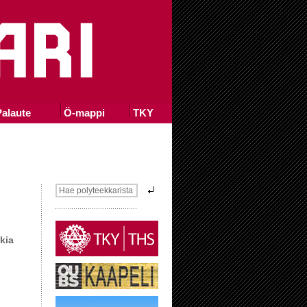
alaute
Ö-mappi
TKY
kia