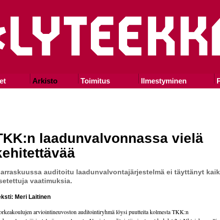
et
Arkisto
Toimitus
Ilmestyminen
P
TKK:n laadunvalvonnassa vielä
kehitettävää
arraskuussa auditoitu laadunvalvontajärjestelmä ei täyttänyt kaik
setettuja vaatimuksia.
ksti: Meri Laitinen
rkeakoulujen arviointineuvoston auditointiryhmä löysi puutteita kolmesta TKK:n