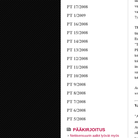
la
PT 17/2008
vu
va
PT 1/2009
7)
PT 16/2008
TK
PT 15/2008
ti
Eu
PT 14/2008
"T
PT 13/2008
PD
to
PT 12/2008
to
PT 11/2008
in
sa
PT 10/2008
to
PT 9/2008
Au
PT 8/2008
ww
PT 7/2008
Va
PT 6/2008
"A
PT 5/2008
au
Au
PÄÄKIRJOITUS
oi
Nettisensuurin aallot lyövät myös