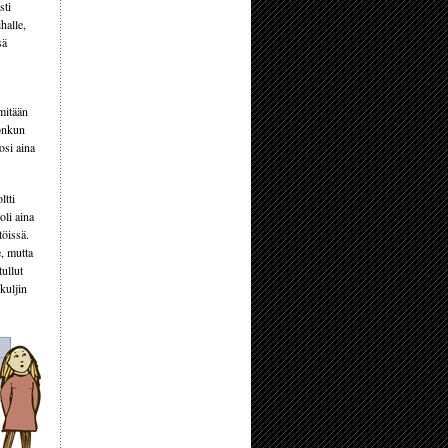
sti
halle,
sä
mitään
jonkun
osi aina
ltti
oli aina
töissä.
e, mutta
tullut
kuljin