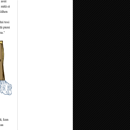
 asui
 mitä ei
Siihen
ui tosi
lä pieni
ma."
li, kun
taa