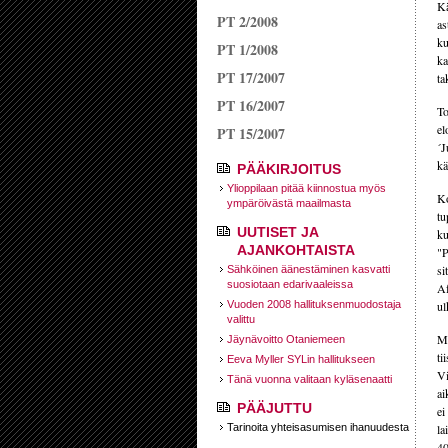
Kä
PT 2/2008
as
ku
PT 1/2008
ka
PT 17/2007
ta
PT 16/2007
To
el
PT 15/2007
´J
kä
PÄÄKIRJOITUS
Ylioppilaan pitää kiinnostua myös
Ko
ympäröivästä maailmasta
tu
UUTISET JA
ku
AJANKOHTAISTA
"P
si
Sähköinen äänestäminen kasvatti
suosiotaan edarivaaleissa
Af
Vuoden 2008 hallituksen­muodostaja
ul
valittu
Mu
Jäynävoitto Otaniemeen
ti
Eeva Myller SYLin hallitukseen
Vi
Tänä vuonna valitaan kyläsenaatti
ai
PÄÄJUTTU
ei
Tarinoita yhteisasumisen ihanuudesta
la
40