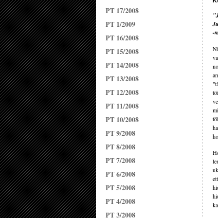
K
PT 17/2008
"J
PT 1/2009
Ju
-
PT 16/2008
N
PT 15/2008
va
PT 14/2008
no
am
PT 13/2008
"t
PT 12/2008
tö
ve
PT 11/2008
mi
PT 10/2008
tö
ha
PT 9/2008
ho
PT 8/2008
He
PT 7/2008
le
uk
PT 6/2008
et
PT 5/2008
hi
hi
PT 4/2008
ka
PT 3/2008