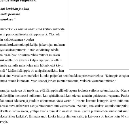
uvitus Maija Fagerlund
ätti kenkään jonkun
mala pelastaa
mainoksen"
imimerkki
Ei soluun enää ikinä
kertoo kolmesta
rsin persoonallisesta kämppiksestä. Yksi oli
in kahdeksannen vuoden
mattikorkeakouluopiskelija, ja kertojan mukaan
äysi sosiaalipummi": "Hän ei viitsinyt tehdä
itä, vaan haki sossusta rahaa milloin milläkin
rukkeella. Joi yleensä kaljaa läpi yön ja vittuili
nulle aamulla miksi olen niin hölmö, että käyn
issä." Lisäksi kämppis oli amigafanaatikko, hän
lusi aina vertailla esimerkiksi kuinka paljonko netti haukkaa prosessoritehoa. "Kämppis ei tajunn
mma minua kiinnosta, vaan saattoi jorista minuuttitolkulla, vaikken vastannut mitään."
rmoja raastavaa oli myös se, että kämppiksellä oli tapana touhuta suihkussa tuntikausia. "Kerr
nkille äijän mennessä suihkuun, kun ajattelin suihkun olevan ainakin palatessani vapaana. Paska
ko lutrasi edelleen ja jouduin odottamaan vielä vartin!" Toisella kerralla kämppis läträsi niin ran
tä vesi tulvi alakertaan asti ja huoltomies tuli valittamaan. "Selvisi, että sankari oli tukkinut pitkil
uksillaan lattiakaivon, yrittipä vaatia minuakin osallistumaan Kodin putkimiehen kustannuksiin
uksia lähtee kaikilta´. En maksanut, koska hiustyylini on kalju, ja kaivossa oli tukko noin 40 cm
rvoja."