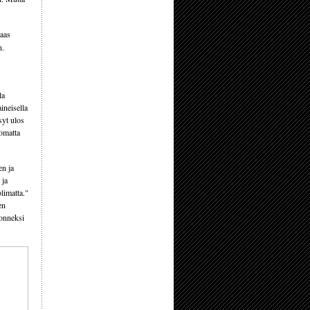
taas
n.
la
ineisella
syt ulos
nomatta
en ja
 ja
olimatta."
en
 onneksi