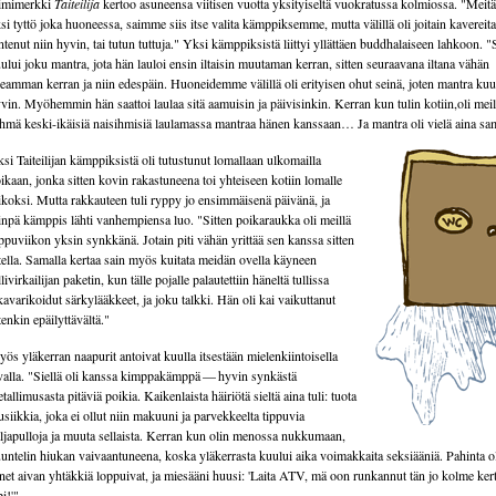
imimerkki
Taiteilija
kertoo asuneensa viitisen vuotta yksityiseltä vuokratussa kolmiossa. "Meitä
si tyttö joka huoneessa, saimme siis itse valita kämppiksemme, mutta välillä oli joitain kavereita
ntenut niin hyvin, tai tutun tuttuja." Yksi kämppiksistä liittyi yllättäen buddhalaiseen lahkoon. "
ului joku mantra, jota hän lauloi ensin iltaisin muutaman kerran, sitten seuraavana iltana vähän
eamman kerran ja niin edespäin. Huoneidemme välillä oli erityisen ohut seinä, joten mantra kuul
vin. Myöhemmin hän saattoi laulaa sitä aamuisin ja päivisinkin. Kerran kun tulin kotiin,oli meil
hmä keski-ikäisiä naisihmisiä laulamassa mantraa hänen kanssaan… Ja mantra oli vielä aina sa
si Taiteilijan kämppiksistä oli tutustunut lomallaan ulkomailla
ikaan, jonka sitten kovin rakastuneena toi yhteiseen kotiin lomalle
ikoksi. Mutta rakkauteen tuli ryppy jo ensimmäisenä päivänä, ja
inpä kämppis lähti vanhempiensa luo. "Sitten poikaraukka oli meillä
ppuviikon yksin synkkänä. Jotain piti vähän yrittää sen kanssa sitten
tella. Samalla kertaa sain myös kuitata meidän ovella käyneen
llivirkailijan paketin, kun tälle pojalle palautettiin häneltä tullissa
kavarikoidut särkylääkkeet, ja joku talkki. Hän oli kai vaikuttanut
tenkin epäilyttävältä."
ös yläkerran naapurit antoivat kuulla itsestään mielenkiintoisella
valla. "Siellä oli kanssa kimppakämppä — hyvin synkästä
tallimusasta pitäviä poikia. Kaikenlaista häiriötä sieltä aina tuli: tuota
siikkia, joka ei ollut niin makuuni ja parvekkeelta tippuvia
ljapulloja ja muuta sellaista. Kerran kun olin menossa nukkumaan,
untelin hiukan vaivaantuneena, koska yläkerrasta kuului aika voimakkaita seksiääniä. Pahinta o
net aivan yhtäkkiä loppuivat, ja miesääni huusi: 'Laita ATV, mä oon runkannut tän jo kolme ker
pi!'"