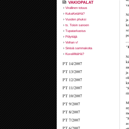
VAKIOPALAT
va
Virallinen totuus
KukaKetäHä?
Ni
ja
Vuoden phuksi
ke
ts. Toisin sanoen
se
Tupatarkastus
pe
Pölyttäjä
Voihan v!
"E
Sinisiä sammakoita
KuvaMitäHä?
N
kä
PT 14/2007
mu
PT 13/2007
ja
ol
PT 12/2007
ki
PT 11/2007
"S
ri
PT 10/2007
Ma
PT 9/2007
my
PT 8/2007
me
"S
PT 7/2007
as
PT 6/2007
et