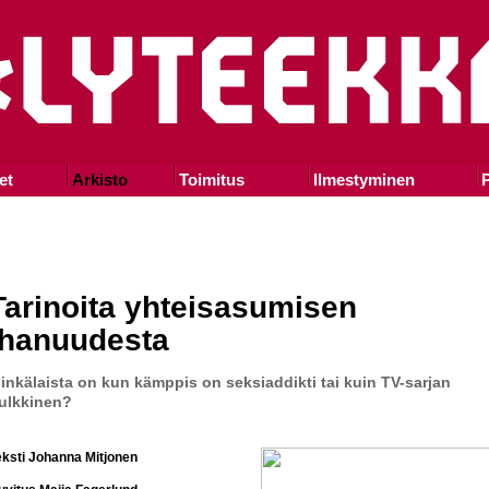
et
Arkisto
Toimitus
Ilmestyminen
P
Tarinoita yhteisasumisen
ihanuudesta
inkälaista on kun kämppis on seksiaddikti tai kuin TV-sarjan
ulkkinen?
eksti Johanna Mitjonen