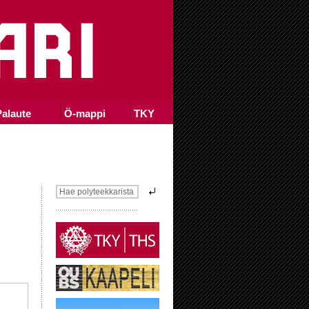
alaute
Ö-mappi
TKY