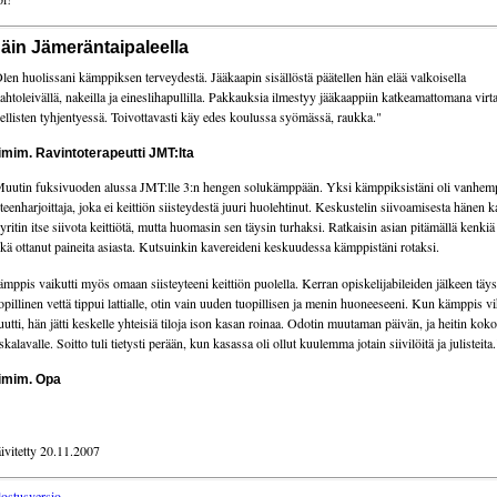
äin Jämeräntaipaleella
len huolissani kämppiksen terveydestä. Jääkaapin sisällöstä päätellen hän elää valkoisella
ahtoleivällä, nakeilla ja eineslihapullilla. Pakkauksia ilmestyy jääkaappiin katkeamattomana virt
ellisten tyhjentyessä. Toivottavasti käy edes koulussa syömässä, raukka."
imim. Ravintoterapeutti JMT:lta
uutin fuksivuoden alussa JMT:lle 3:n hengen solukämppään. Yksi kämppiksistäni oli vanhem
eteenharjoittaja, joka ei keittiön siisteydestä juuri huolehtinut. Keskustelin siivoamisesta hänen 
 yritin itse siivota keittiötä, mutta huomasin sen täysin turhaksi. Ratkaisin asian pitämällä kenkiä 
kä ottanut paineita asiasta. Kutsuinkin kavereideni keskuudessa kämppistäni rotaksi.
mppis vaikutti myös omaan siisteyteeni keittiön puolella. Kerran opiskelijabileiden jälkeen täys
opillinen vettä tippui lattialle, otin vain uuden tuopillisen ja menin huoneeseeni. Kun kämppis v
utti, hän jätti keskelle yhteisiä tiloja ison kasan roinaa. Odotin muutaman päivän, ja heitin kok
skalavalle. Soitto tuli tietysti perään, kun kasassa oli ollut kuulemma jotain siivilöitä ja julisteita.
imim. Opa
ivitetty 20.11.2007
lostusversio