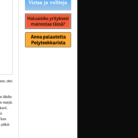
ut, ettei
an lähdin
n marjat,
kasti,
lä
 ´kun
 pitkiä