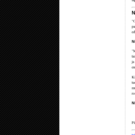
N
"O
pa
ed
N
"M
ti
ja
en
Kä
tu
mu
ro
N
Pä
tu