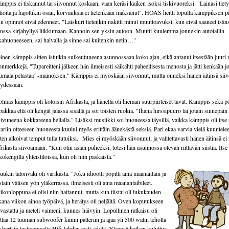
mppis ei tiskannut tai siivonnut koskaan, vaan keräsi kaiken isoksi tiskivuoreksi. "Lainasi tiety
tioita ja hajottikin osan, korvauksia ei tietenkään maksanut". HOAS heitti lopulta kämppiksen pi
n opinnot eivät edenneet. "Laiskuri tietenkin nakitti minut muuttoavuksi, kun eivät saaneet isän
nssa kirjahyllyä liikkumaan. Kannoin sen yksin autoon. Muutti kuulemma jonnekin autotallin
kahuoneeseen, sai halvalla ja sinne sai kuitenkin netin…"
inen kämppis sitten istuikin sulkeutuneena asunnossaan koko ajan, eikä antanut itsestään juuri 
onmerkkejä. "Tupareitteni jälkeen hän ilmeisesti säikähti paheellisesta menosta ja jätti kenkään 
umala pelastaa´ -mainoksen." Kämppis ei myöskään siivonnut, mutta onneksi hänen äitinsä siiv
ydessään.
lmas kämppis oli kotoisin Afrikasta, ja hänellä oli hieman suurpiirteiset tavat. Kämppis sekä po
pakkaa että oli kengät jalassa sisällä ja söi toisten ruokia. "Ihana hirssipuuro tai jotain sinnepäin 
ivuneena kokkareena hellalla." Lisäksi musiikki soi huoneessa täysillä, vaikka kämppis oli itse 
ariin otteeseen huoneesta kuului myös erittäin äänekästä seksiä. Pari ekaa varvia vielä kuuntele
tten alkoivat temput tulla tutuiksi." Mies ei myöskään siivonnut, ja valitettavasti hänen äitinsä ei 
rikasta siivoamaan. "Kun otin asian puheeksi, totesi hän asunnossa olevan riittävän siistiä. Itse 
kokengillä yhteistiloissa, kun oli niin paskaista."
ukin talonväki oli värikästä. "Joku idiootti popitti aina maanantain ja
istain välisen yön yläkerrassa, ilmeisesti oli aina maanantaibileet.
ikonloppuna ei olisi niin haitannut, mutta kun tiistai oli lukukauden
kana viikon ainoa työpäivä, ja herätys oli neljältä. Oven koputukseen
 vastattu ja meteli vaimeni, kunnes häivyin. Lopullinen ratkaisu oli
ittaa 12 tuuman subwoofer kiinni patteriin ja ajaa yli 500 watin teholla
 hertsin testisignaalia Hifi-lehden testi-cd:ltä. Yleensä hetken kuluttua