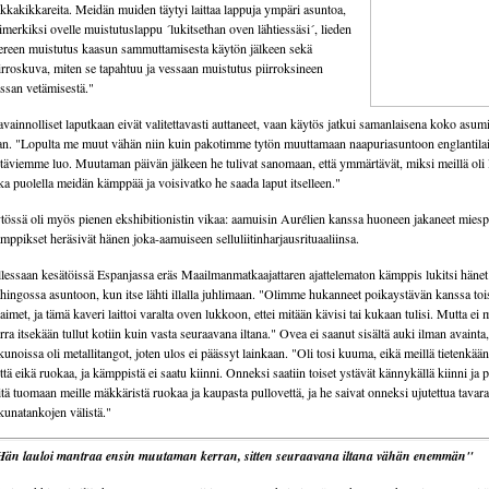
kkakikkareita. Meidän muiden täytyi laittaa lappuja ympäri asuntoa,
imerkiksi ovelle muistutuslappu ´lukitsethan oven lähtiessäsi´, lieden
ereen muistutus kaasun sammuttamisesta käytön jälkeen sekä
irroskuva, miten se tapahtuu ja vessaan muistutus piirroksineen
ssan vetämisestä."
vainnolliset laputkaan eivät valitettavasti auttaneet, vaan käytös jatkui samanlaisena koko asum
an. "Lopulta me muut vähän niin kuin pakotimme tytön muuttamaan naapuriasuntoon englantila
täviemme luo. Muutaman päivän jälkeen he tulivat sanomaan, että ymmärtävät, miksi meillä oli 
ka puolella meidän kämppää ja voisivatko he saada laput itselleen."
tössä oli myös pienen ekshibitionistin vikaa: aamuisin Aurélien kanssa huoneen jakaneet miesp
mppikset heräsivät hänen joka-aamuiseen selluliitinharjausrituaaliinsa.
lessaan kesätöissä Espanjassa eräs Maailmanmatkaajattaren ajattelematon kämppis lukitsi hänet
hingossa asuntoon, kun itse lähti illalla juhlimaan. "Olimme hukanneet poikaystävän kanssa toi
aimet, ja tämä kaveri laittoi varalta oven lukkoon, ettei mitään kävisi tai kukaan tulisi. Mutta ei
rra itsekään tullut kotiin kuin vasta seuraavana iltana." Ovea ei saanut sisältä auki ilman avainta,
kunoissa oli metallitangot, joten ulos ei päässyt lainkaan. "Oli tosi kuuma, eikä meillä tietenkään
ttä eikä ruokaa, ja kämppistä ei saatu kiinni. Onneksi saatiin toiset ystävät kännykällä kiinni ja 
itä tuomaan meille mäkkäristä ruokaa ja kaupasta pullovettä, ja he saivat onneksi ujutettua tavara
kunatankojen välistä."
än lauloi mantraa ensin muutaman kerran, sitten seuraavana iltana vähän enemmän"