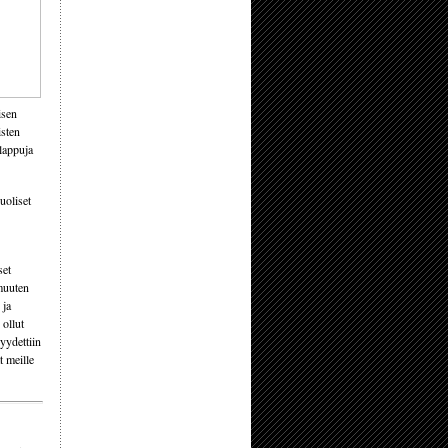
isen
isten
lappuja
uoliset
set
 muuten
 ja
 ollut
pyydettiin
t meille