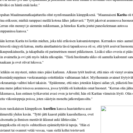
täväksi en häntä enää laske."
pahan Maailmanmatkaajattarella ollut nymfomaanikin kämppiksenä. "Maannaiseni
Karita
oli 
rina erikseen; miehiä ramppasi meillä kotona lähes jatkuvasti." Tytöt jakoivat asunnossa huonee
erran olin mennyt jo aiemmin nukkumaan, ja himokas Karita joutui paneskelemaan autossa
mppaninsa kanssa."
ään kerran Karita toi kotiin miehen, joka teki erikoisen katoamistempun. Kerrankos mies aamul
teisestä sängystä katoaa, mutta ainutlaatuista tässä tapauksessa oli se, että tytöt asuivat huonoma
ikaupunkialueella, ja takapihalla oli parimetrinen muuri piikkeineen. Lisäksi ulko-ovesta ei pääs
in avaimella ja ovi piti myös lukita ulkoapäin. "Tästä huolimatta ukko oli aamulla kadonnut sa
naakaan ja ovet olivat lukossa."
eläkin on mysteeri, miten mies pääsi karkuun. Alkuun tytöt luulivat, että mies oli vienyt avaim
itsemänkymppinen vuokranantaja soitettiinkin vaihtamaan lukot. Myöhemmin avaimet löytyivät
okranantaja vaihtoi lukot takaisin. "Epäilemme, että mies jotenkin kiipesi aidan yli, piikeistä hu
ma meno jatkui toisessa asunnossa, jossa tytöillä oli kuitenkin omat huoneet. "Kerran olin jälle
kkumassa, kun entinen työkaverini avasi oven ja tervehti; hän oli Karitan viimeisin löytö. Olin
eita viikonloppuja poissa, joten säästyin monelta jatkoruljanssilta."
isen ranskalaisen kämppiksen
Aurélien
kanssa haastateltava asui
limerellä yhden kesän. "Tyttö jätti kaasut päälle kaasuhellassa, ovet
kitsematta ja ihmisen mentävät ikkunat auki lähtiessään."
mppiksella oli myös suhteellisen epämiellyttäviä tapoja. "Hän ei
istanut tai osannut vetää vessaa, vaan siellä kellui toistuvasti