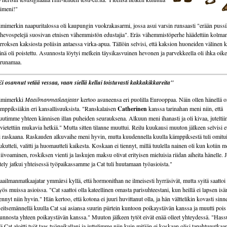
imeni!"
mimerkin naapuritalossa oli kaupungin vuokrakasarmi, jossa asui varsin runsaasti "erään puss
 hevospelejä suosivan etnisen vähemmistön edustajia". Eräs vähemmistöperhe häädettiin kolma
rroksen kaksiosta poliisin antaessa virka-apua. Tällöin selvisi, että kaksion huoneiden välinen 
inä oli poistettu. Asunnosta löytyi melkein täysikasvuinen hevonen ja parvekkeella oli ihka oik
runamaa.
i osannut vetää vessaa, vaan siellä kellui toistuvasti kakkakikkareita"
imimerkki
Maailmanmatkaajatar
kertoo asuneensa eri puolilla Eurooppaa. Näin ollen hänellä o
mppiksiäkin eri kansallisuuksista. "Ranskalaisen
Catherinen
kanssa tarinahan meni niin, että
utimme yhteen kännisen illan puheiden seurauksena. Alkuun meni ihanasti ja oli kivaa, juteltii
 vietettiin mukavia hetkiä." Mutta sitten tilanne muuttui. Reilu kuukausi muuton jälkeen selvisi e
i raskaana. Raskauden alkuvaihe meni hyvin, mutta kuudennella kuulla kämppiksestä tuli omitu
ukutteli, valitti ja huomautteli kaikesta. Koskaan ei tiennyt, millä tuulella nainen oli kun kotiin m
iivoaminen, roskiksen vienti ja laskujen maksu olivat erityisen mieluisia riidan aiheita hänelle.
itely jatkui yhteisessä työpaikassamme ja Cat tuli huutamaan työasioista."
ailmanmatkaajatar ymmärsi kyllä, että hormonithan ne ilmeisesti hyrräsivät, mutta syitä saattoi 
ös muissa asioissa. "Cat saattoi olla kateellinen omasta parisuhteestani, kun heillä ei lapsen is
nnyt niin hyvin." Hän kertoo, että kotona ei juuri huvittanut olla, ja hän välttelikin kovasti sin
eitsemännellä kuulla Cat sai asiansa suurin piirtein kuntoon poikaystävän kanssa ja muutti pois
unnosta yhteen poikaystävän kanssa." Muuton jälkeen tytöt eivät enää olleet yhteydessä. "Hass
tä Cat aloitti työt taas työpaikallani ja juttelimme niin kuin mitään ei koskaan olisi tapahtunutkaa