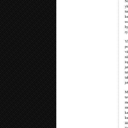
N
yk
tu
ku
us
hy
ry
Yk
po
vi
ni
lo
ju
tu
ta
jo
My
ta
me
mu
ka
ku
ää
lä