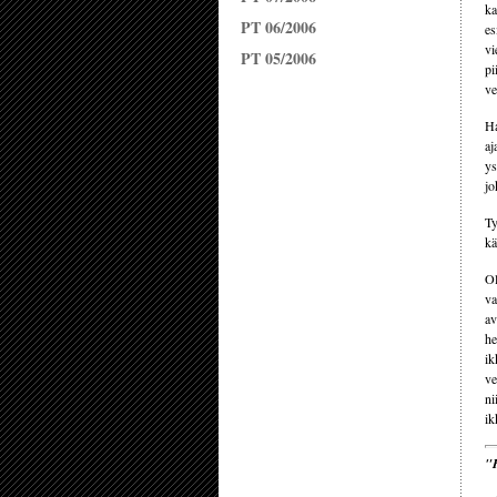
ka
PT 06/2006
es
vi
PT 05/2006
pi
ve
Ha
aj
ys
jo
Ty
kä
Ol
va
av
he
ik
ve
ni
ik
"H