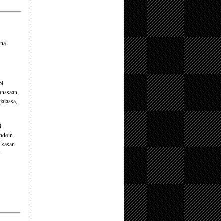
ana
pi
kanssaan,
jalassa,
i
ihdoin
o kasan
"