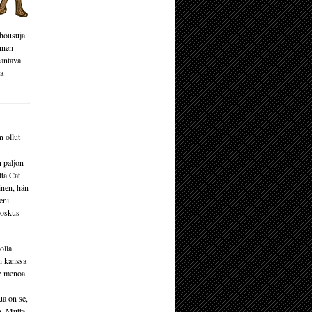
ihousuja
nnen
kantava
ea
n ollut
n paljon
ttä Cat
inen, hän
eni.
 Joskus
olla
än kanssa
ne menoa.
ua on se,
n. Mutta