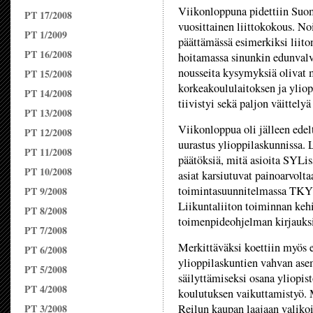
Viikonloppuna pidettiin Suo
PT 17/2008
vuosittainen liittokokous. No
PT 1/2009
päättämässä esimerkiksi liito
PT 16/2008
hoitamassa sinunkin edunvalv
nousseita kysymyksiä olivat 
PT 15/2008
korkeakoululaitoksen ja yliop
PT 14/2008
tiivistyi sekä paljon väittely
PT 13/2008
Viikonloppua oli jälleen edel
PT 12/2008
uurastus ylioppilaskunnissa. 
PT 11/2008
päätöksiä, mitä asioita SYLis
PT 10/2008
asiat karsiutuvat painoarvo
toimintasuunnitelmassa TKY p
PT 9/2008
Liikuntaliiton toiminnan kehit
PT 8/2008
toimenpideohjelman kirjauksi
PT 7/2008
Merkittäväksi koettiin myös 
PT 6/2008
ylioppilaskuntien vahvan ase
PT 5/2008
säilyttämiseksi osana yliopi
PT 4/2008
koulutuksen vaikuttamistyö. 
PT 3/2008
Reilun kaupan laajaan valikoi