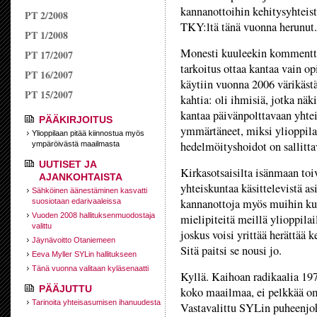
kannanottoihin kehitysyhteist
PT 2/2008
TKY:ltä tänä vuonna herunut.
PT 1/2008
Monesti kuuleekin kommenttej
PT 17/2007
tarkoitus ottaa kantaa vain op
PT 16/2007
käytiin vuonna 2006 värikästä
PT 15/2007
kahtia: oli ihmisiä, jotka näki
kantaa päivänpolttavaan yhtei
PÄÄKIRJOITUS
ymmärtäneet, miksi ylioppilas
Ylioppilaan pitää kiinnostua myös
hedelmöityshoidot on sallittav
ympäröivästä maailmasta
UUTISET JA
Kirkasotsaisilta isänmaan toi
AJANKOHTAISTA
yhteiskuntaa käsittelevistä as
Sähköinen äänestäminen kasvatti
kannanottoja myös muihin kuin
suosiotaan edarivaaleissa
Vuoden 2008 hallituksen­muodostaja
mielipiteitä meillä ylioppila
valittu
joskus voisi yrittää herättää
Jäynävoitto Otaniemeen
Sitä paitsi se nousi jo.
Eeva Myller SYLin hallitukseen
Tänä vuonna valitaan kyläsenaatti
Kyllä. Kaihoan radikaalia 1970
PÄÄJUTTU
koko maailmaa, ei pelkkää o
Tarinoita yhteisasumisen ihanuudesta
Vastavalittu SYLin puheenjo