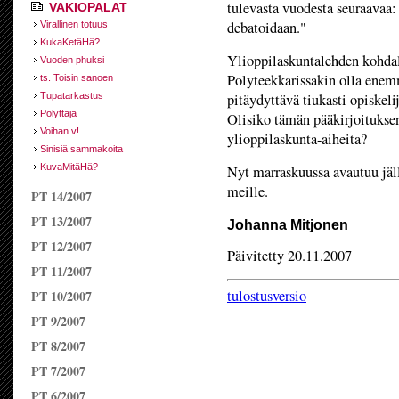
tulevasta vuodesta seuraavaa:
VAKIOPALAT
debatoidaan."
Virallinen totuus
KukaKetäHä?
Ylioppilaskuntalehden kohdal
Vuoden phuksi
Polyteekkarissakin olla enem
ts. Toisin sanoen
Tupatarkastus
pitäydyttävä tiukasti opiskeli
Pölyttäjä
Olisiko tämän pääkirjoituksen
Voihan v!
ylioppilaskunta-aiheita?
Sinisiä sammakoita
KuvaMitäHä?
Nyt marraskuussa avautuu jäll
meille.
PT 14/2007
PT 13/2007
Johanna Mitjonen
PT 12/2007
Päivitetty 20.11.2007
PT 11/2007
tulostusversio
PT 10/2007
PT 9/2007
PT 8/2007
PT 7/2007
PT 6/2007