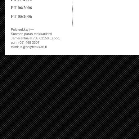
PT 06/2006
PT 05/2006
Polyteekkari —
Suomen paras teekkarilehti
Jämeräntaival 7 A, 02150 Espoo,
puh. (09) 468 3307
toimitus@polyteekkari.fi