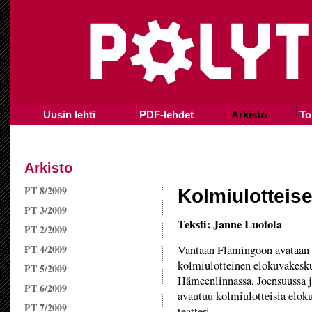
Uusin lehti
PDF-lehdet
Arkisto
To
Arkisto
PT 8/2009
Kolmiulotteise
PT 3/2009
Teksti: Janne Luotola
PT 2/2009
PT 4/2009
Vantaan Flamingoon avataan 
kolmiulotteinen elokuvakesk
PT 5/2009
Hämeenlinnassa, Joensuussa j
PT 6/2009
avautuu kolmiulotteisia elok
PT 7/2009
teatteri.