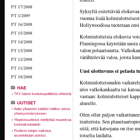
PT 17/2008
Syksyllä esitettävää elokuva
PT 1/2009
vuonna lisää kolmiulotteisest
PT 16/2008
Hollywoodissa tuotetaan ensi
PT 15/2008
Kolmiulotteisia elokuvia void
PT 14/2008
Flamingossa käytetään uusia a
valon polaarisuutta. Valkokan
PT 13/2008
värähtelevää valoa, joista kum
PT 12/2008
PT 11/2008
Uusi ulottuvuus ei pelasta t
PT 10/2008
Kolmiulotteisuuden vaikutelm
HAE
ulos valkokankaalta tai katoa
TKY hakee koulutuspoliittista sihteeriä
vastaan: kolmiulotteiset kap
alueelle.
UUTISET
Aalto-yliopiston säätiön hallitus uskoo
Olen ollut paljon vaikuttune
yhteisymmärrykseen
Yliopistouudistus edellyttää muutoksia
teatterista. Sen planetaariop
korkeakoululakiin
siitä, että katsojana on itse 
Puolison tulojen vaikutus
toiselta laidalta.
asumislisään poistuu