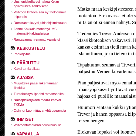
Uusi opiskelija voi hakea Kelan
opintotukea sähköisesti
Matka maan keskipisteeseen 
Vaihtoon lähtevä saa nyt helpommin
tuotantoa. Elokuvassa ei ole
stipendin
mitä en olisi ennen nähnyt. Si
Dominante levytti juhlaohjelmistoaan
Janne Kokkala menestyi IMC-
Tiedemies Trevor Anderson o
matematiikkakilpailuissa
klassikkoteoksen vakavasti. H
Rantasaunan remontti valmistui
kanssa etsimään tietä maan k
KESKUSTELU
islannittaren, joka tietenkin
Pääkirjoitus
PÄÄJUTTU
Tapahtumat seuraavat Trevori
Kaksi tuntia aikaa
paljastuu Vernen kuvailema s
AJASSA
Pian paljastuvat myös ennalta
Murjottelija pääsi rakentamaan
liidokkia
lihansyöjäkasvit yrittävät vu
Tuotekehitys lipsahti romansseiksi
hajoaa eri puolille maanalais
Naisopiskelijoiden määrä kasvoi
TKK:lla
Huumori sentään kukkii yliam
Opinnot kuormittavat yhä useampia
Trevor ja hänen oppaansa kilp
IHMISET
toisen hengen.
Vaihtoehtoteekkari nousi huipulle
Elokuvan lopuksi voi luontev
VAPAALLA