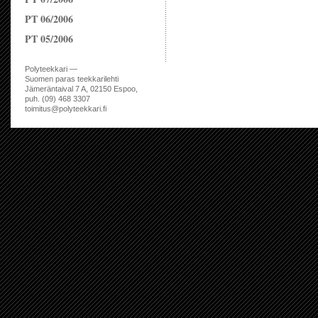
PT 06/2006
PT 05/2006
Polyteekkari —
Suomen paras teekkarilehti
Jämeräntaival 7 A, 02150 Espoo,
puh. (09) 468 3307
toimitus@polyteekkari.fi