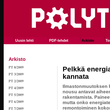
Uusin lehti
PDF-lehdet
Arkisto
To
Arkisto
PT 8/2009
Pelkkä energi
PT 3/2009
kannata
PT 2/2009
Ilmastonmuutoksen k
PT 4/2009
nousu antavat aiheen
PT 5/2009
rakentamista. Painee
PT 6/2009
mutta onko energiat
remontoiminen kokona
PT 7/2009