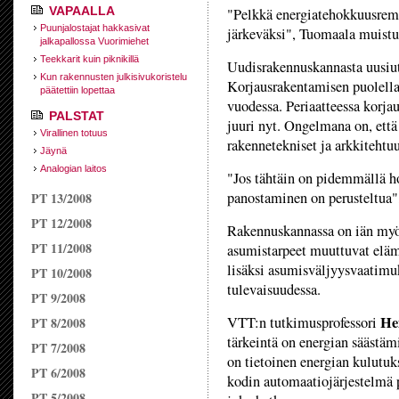
VAPAALLA
"Pelkkä energiatehokkuusrempp
Puunjalostajat hakkasivat
järkeväksi", Tuomaala muistu
jalkapallossa Vuorimiehet
Teekkarit kuin piknikillä
Uudisrakennuskannasta uusiutu
Kun rakennusten julkisivukoristelu
Korjausrakentamisen puolella
päätettiin lopettaa
vuodessa. Periaatteessa korj
PALSTAT
juuri nyt. Ongelmana on, ett
Virallinen totuus
rakennetekniset ja arkkitehtuur
Jäynä
Analogian laitos
"Jos tähtäin on pidemmällä ho
panostaminen on perusteltua"
PT 13/2008
PT 12/2008
Rakennuskannassa on iän myö
PT 11/2008
asumistarpeet muuttuvat eläm
lisäksi asumisväljyysvaatimuk
PT 10/2008
tulevaisuudessa.
PT 9/2008
He
VTT:n tutkimusprofessori
PT 8/2008
tärkeintä on energian säästäm
PT 7/2008
on tietoinen energian kulutuk
PT 6/2008
kodin automaatiojärjestelmä 
PT 5/2008