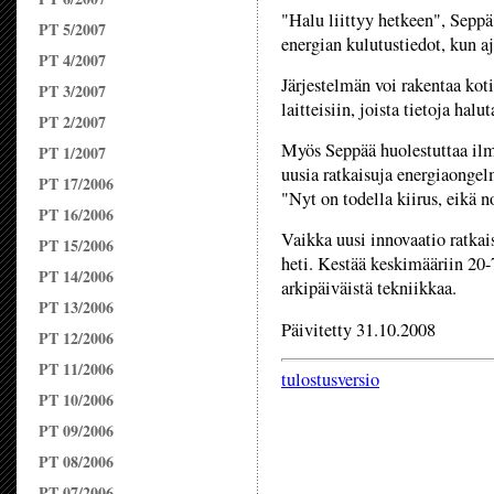
"Halu liittyy hetkeen", Seppä
PT 5/2007
energian kulutustiedot, kun a
PT 4/2007
Järjestelmän voi rakentaa kotii
PT 3/2007
laitteisiin, joista tietoja halu
PT 2/2007
Myös Seppää huolestuttaa ilma
PT 1/2007
uusia ratkaisuja energiaongel
PT 17/2006
"Nyt on todella kiirus, eikä n
PT 16/2006
Vaikka uusi innovaatio ratkaisu
PT 15/2006
heti. Kestää keskimääriin 20-
PT 14/2006
arkipäiväistä tekniikkaa.
PT 13/2006
Päivitetty 31.10.2008
PT 12/2006
PT 11/2006
tulostusversio
PT 10/2006
PT 09/2006
PT 08/2006
PT 07/2006