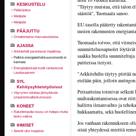
noin 10 vuoden kuluttua.
KESKUSTELU
"Täytyy muistaa, että talon el
Pääkirjoitus
säästöä", Tuomaala sanoo.
Mielipide
Mielipide
EU-tasolla päätetty rakentam
uusien rakennusten energiant
PÄÄJUTTU
Omaleimaista massatuotantoa
Tuomaala toivoo, että viimei
AJASSA
suunnitteluosapuolet löytävät 
Arkkitehdit parantavat maailmaa
saakka huolella suunniteltuja
Pelkkä energiatehokkuusremontti ei
puitteissa tietysti.
kannata
Energiaälykkäät kodit rantautuvat
"Arkkitehdin täytyy piirtää n
Lauttasaareen
etelään päin, jolloin auringo
SYL
Kehitysyhteistyösivut
Periaatteina toimivat selkeät
Väyrynen odottaa järisyttävää
uudisrakentamisessa ovat riit
ympäristövallankumousta
hallittu ilmanvaihto ja teho
KONEET
hukkaamatta, sekä huolellinen
Rakettirepulla nousu on helppo mutta
lasku vaikea
Jos vanhaan rakennukseen oll
IHMISET
siinä yhteydessä miettiä rem
Ateistit ulos kaapista