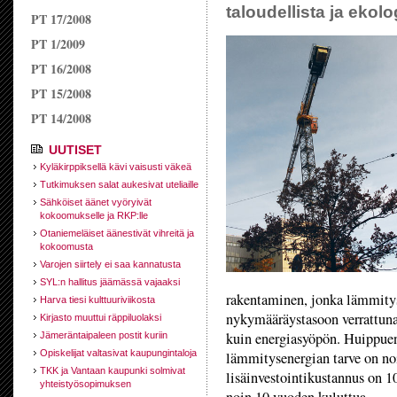
taloudellista ja ekol
PT 17/2008
PT 1/2009
PT 16/2008
PT 15/2008
PT 14/2008
UUTISET
Kyläkirppiksellä kävi vaisusti väkeä
Tutkimuksen salat aukesivat uteliaille
Sähköiset äänet vyöryivät
kokoomukselle ja RKP:lle
Otaniemeläiset äänestivät vihreitä ja
kokoomusta
Varojen siirtely ei saa kannatusta
SYL:n hallitus jäämässä vajaaksi
rakentaminen, jonka lämmitys
Harva tiesi kulttuuriviikosta
nykymääräystasoon verrattuna
Kirjasto muuttui räppiluolaksi
kuin energiasyöpön. Huippuen
Jämeräntaipaleen postit kuriin
Opiskelijat valtasivat kaupungintaloja
lämmitysenergian tarve on no
TKK ja Vantaan kaupunki solmivat
lisäinvestointikustannus on 10
yhteistyösopimuksen