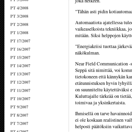
joka hetkeen.
PT 4/2008
"Tähän asti pidin kotiautoma
PT 3/2008
Automaatiota ajatellessa tule
PT 2/2008
vaikeaselkoista tekniikkaa, j
PT 1/2008
mitään. Siksi helppojen käytt
PT 17/2007
"Energiakriisi tuottaa järkev
PT 16/2007
näkökulman.
PT 15/2007
Near Field Communication -
PT 14/2007
Seppä sitä nimittää, voi komm
PT 13/2007
tietokoneen että kännykän kan
PT 12/2007
etätunnistuksen hyvin lyhyill
on suunniteltu käytettäväksi 
PT 11/2007
Kuluttajalle tärkeää on tietää
PT 10/2007
toimivaa ja yksinkertaista.
PT 9/2007
Ihmisellä on tarve havainnoid
PT 8/2007
ei ole koskaan realistinen va
PT 7/2007
helposti päätöksiin vaikuttava
PT 6/2007