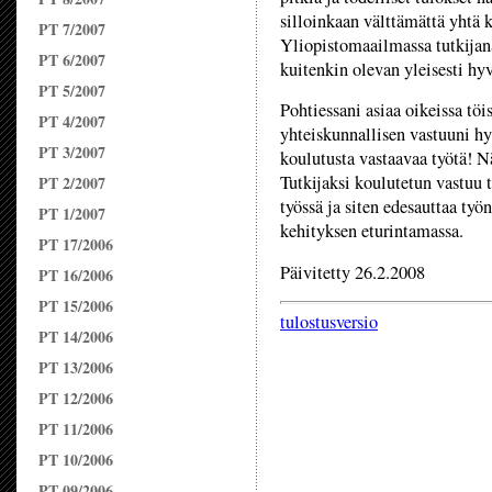
silloinkaan välttämättä yhtä 
PT 7/2007
Yliopistomaailmassa tutkijan
PT 6/2007
kuitenkin olevan yleisesti hyv
PT 5/2007
Pohtiessani asiaa oikeissa töi
PT 4/2007
yhteiskunnallisen vastuuni hy
PT 3/2007
koulutusta vastaavaa työtä! N
Tutkijaksi koulutetun vastuu 
PT 2/2007
työssä ja siten edesauttaa ty
PT 1/2007
kehityksen eturintamassa.
PT 17/2006
Päivitetty 26.2.2008
PT 16/2006
PT 15/2006
tulostusversio
PT 14/2006
PT 13/2006
PT 12/2006
PT 11/2006
PT 10/2006
PT 09/2006