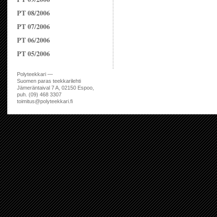
PT 08/2006
PT 07/2006
PT 06/2006
PT 05/2006
Polyteekkari —
Suomen paras teekkarilehti
Jämeräntaival 7 A, 02150 Espoo,
puh. (09) 468 3307
toimitus@polyteekkari.fi