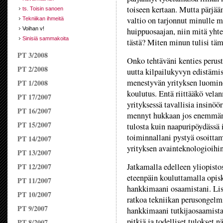
toiseen kertaan. Mutta pärjää
ts. Toisin sanoen
valtio on tarjonnut minulle m
Tekniikan ihmeitä
Voihan v!
huippuosaajan, niin mitä yhte
Sinisiä sammakoita
tästä? Miten minun tulisi tä
PT 3/2008
Onko tehtäväni kenties perust
PT 2/2008
uutta kilpailukyvyn edistämi
menestyvän yrityksen luomine
PT 1/2008
koulutus. Entä riittääkö vela
PT 17/2007
yrityksessä tavallisia insin
PT 16/2007
mennyt hukkaan jos enemmän 
PT 15/2007
tulosta kuin naapuripöydässä 
toiminnallani pystyä osoittam
PT 14/2007
yrityksen avainteknologioihi
PT 13/2007
PT 12/2007
Jatkamalla edelleen yliopist
eteenpäin kouluttamalla opisk
PT 11/2007
hankkimaani osaamistani. Lisä
PT 10/2007
ratkoa tekniikan perusongelm
PT 9/2007
hankkimaani tutkijaosaamista
pitkiä ja todelliset tulokset
PT 8/2007